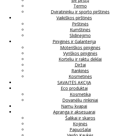
Be pirštų
Termo
Dviratininkų ir sporto pirštinės
Vaikiškos pirštinės
Pirštinės
Kumštinės
Slidinėjimo
Piniginės ir Galanterija
Moteriškos piniginės
Vyriškos piniginės
Kortelių ir raktų dėklai
Diržai
Rankinės
Kosmetinės
SAVAITĖS AKCIJA
Eco produktai
Kosmetika
Dovanėlių rinkiniai
Namų kvapai
Apranga ir aksesuarai
Šalikai ir skaros
Kojinės
Papuošalai
Veido Kaukės