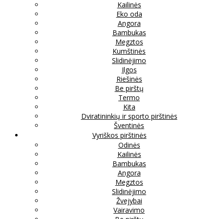
Kailinės
Eko oda
Angora
Bambukas
Megztos
Kumštinės
Slidinėjimo
Ilgos
Riešinės
Be pirštų
Termo
Kita
Dviratininkių ir sporto pirštinės
Šventinės
Vyriškos pirštinės
Odinės
Kailinės
Bambukas
Angora
Megztos
Slidinėjimo
Žvejybai
Vairavimo