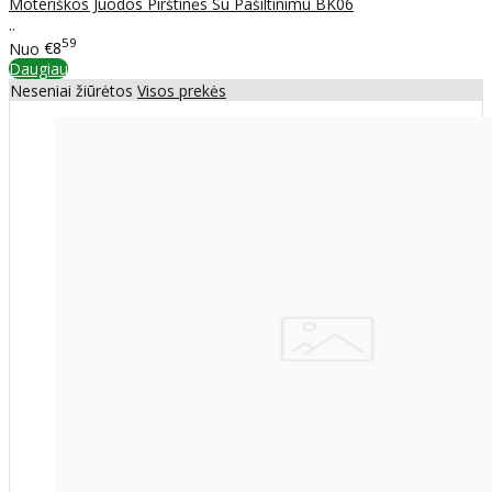
Moteriškos Juodos Pirštinės Su Pašiltinimu BK06
..
59
Nuo
€8
Daugiau
Neseniai žiūrėtos
Visos prekės