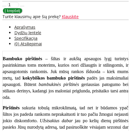
Turite klausimų apie šią prekę?
Klauskite
Aprašymas
Dydžių lentelė
Specifikacija
(0) Atsiliepimai
Bambuko pirštinės
– šiltas ir aukštą apsaugos lygį turintys
pasirinkimas toms moterims, kurios nori džiaugtis ir stilingomis, ir
apsaugotomis rankomis. Juk mūsų rankos išduoda – kiek mums
metų, tad
kokybiškos bambuko pirštinės
padės jas maksimaliai
apsaugoti. Būtent
bambukinės pirštinės
geriausias patogumo bei
stiliaus derinys, kadangi jos maloniai priglunda, prisitaiko tarsi antra
oda.
Pirštinės
sukuria tobulą mikroklimatą, tad net ir būdamos ypač
šiltos jos padeda rankoms neprakaituoti ir tuo pačiu žmogui nejausti
jokio diskomforto.
Užsisakius dabar
jau po kelių dienų pirštinės
pasieks Jūsų nurodytą adresą, tad pasiruoškite vėsiajam sezonui dar