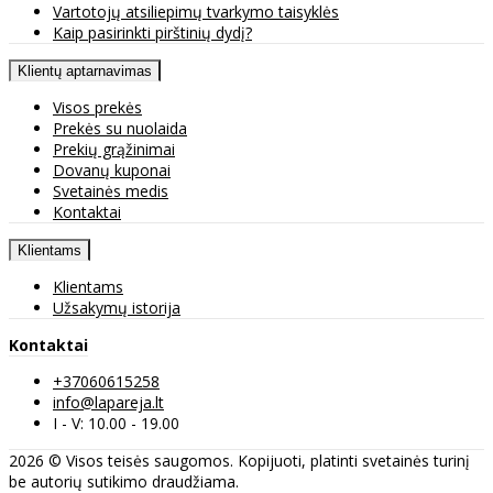
Vartotojų atsiliepimų tvarkymo taisyklės
Kaip pasirinkti pirštinių dydį?
Klientų aptarnavimas
Visos prekės
Prekės su nuolaida
Prekių grąžinimai
Dovanų kuponai
Svetainės medis
Kontaktai
Klientams
Klientams
Užsakymų istorija
Kontaktai
+37060615258
info@lapareja.lt
I - V: 10.00 - 19.00
2026 © Visos teisės saugomos. Kopijuoti, platinti svetainės turinį
be autorių sutikimo draudžiama.