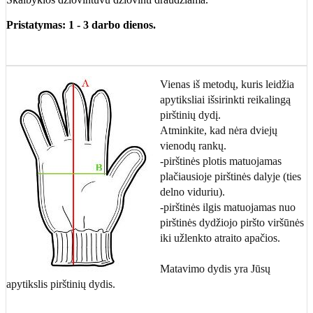
Pristatymas: 1 - 3 darbo dienos.
Vienas iš metodų, kuris leidžia
apytiksliai išsirinkti reikalingą
pirštinių dydį.
Atminkite, kad nėra dviejų
vienodų rankų.
-pirštinės plotis matuojamas
plačiausioje pirštinės dalyje (ties
delno viduriu).
-pirštinės ilgis matuojamas nuo
pirštinės dydžiojo piršto viršūnės
iki užlenkto atraito apačios.
Matavimo dydis yra Jūsų
apytikslis pirštinių dydis.