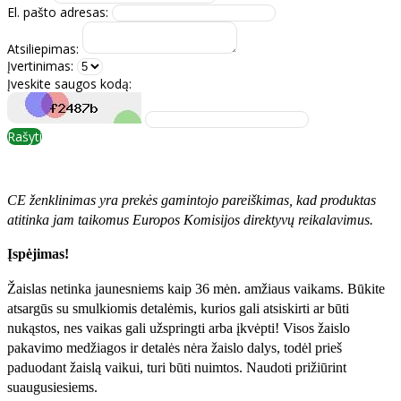
El. pašto adresas:
Atsiliepimas:
Įvertinimas:
Įveskite saugos kodą:
Rašyti
CE ženklinimas yra prekės gamintojo pareiškimas, kad produktas
atitinka jam taikomus Europos Komisijos direktyvų reikalavimus.
Įspėjimas!
Žaislas netinka jaunesniems kaip 36 mėn. amžiaus vaikams. Būkite
atsargūs su smulkiomis detalėmis, kurios gali atsiskirti ar būti
nukąstos, nes vaikas gali užspringti arba įkvėpti! Visos žaislо
pakavimo medžiagos ir detalės nėra žaislo dalys, todėl prieš
paduodant žaislą vaikui, turi būti nuimtos. Naudoti prižiūrint
suaugusiesiems.