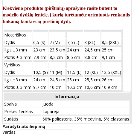
Kiekvieno produkto (pirštinių) aprašyme rasite būtent to
modelio dydžių lentelę, į kurią turėtumėte orientuotis renkantis
tinkamą konkrečių pirštinių dydį.
Moteriškos
Dydis
6,5 (S)
7 (M)
7,5 (L)
8 (XL)
8,5 (XXL)
Ilgis ±3 mm
23 cm
23,5 cm
24 cm
24,5 cm
25 cm
Plotis ± 3 mm
7,9 cm
8,2 cm
8,5 cm
8,8 cm
9,1 cm
Vyriškos
Dydis
10,5 (S)
11 (M)
11,5 (L)
12 (XL)
12,5 (XXL)
Ilgis ±3 mm
24 сm
24,5 сm
25 сm
25,5 сm
26 сm
Plotis ± 3 mm
9,7 сm
10 сm
10,3 сm
10,6 сm
10,9 сm
Informacija
Spalva
Juoda
Prekės ženklas
Lapareja
Sudėtis
60% poliesteris, 35% medvilnė, 5% elastanas
Parašyti atsiliepimą
Vardas: