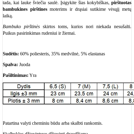
tada, kai lauke šviečia saulė. Įsigykite šias kokybiškas,
pirštuotas
bambukines pirštines
moterims ir drąsiai sutikime vėsųjį metų
laiką.
Bambuko pirštinės
skirtos toms, kurios nori niekada nesušalti.
Puikus pasirinkimas rudeniui ir žiemai.
Sudėtis:
60% poliesteris, 35% medvilnė, 5% elastanas
Spalva:
Juoda
Pašiltinimas:
Yra
Patartina valyti cheminiu būdu arba skalbti rankomis.
Skalbyklos džiovintuvu džiovinti draudžiama.