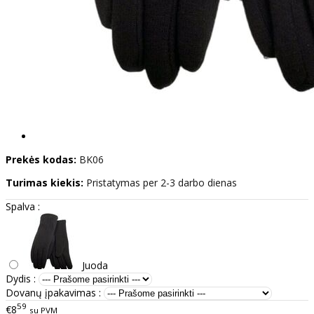
Prekės kodas:
BK06
Turimas kiekis:
Pristatymas per 2-3 darbo dienas
Spalva :
Juoda
Dydis :
Dovanų įpakavimas :
59
€8
su PVM