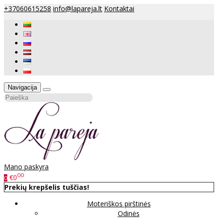
+37060615258
info@lapareja.lt
Kontaktai
Navigacija
Mano paskyra
00
€0
0
Prekių krepšelis tuščias!
Moteriškos pirštinės
Odinės