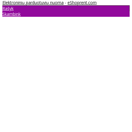
Elektroninių parduotuvių nuoma
-
eShoprent.com
Rašyk
Skambink