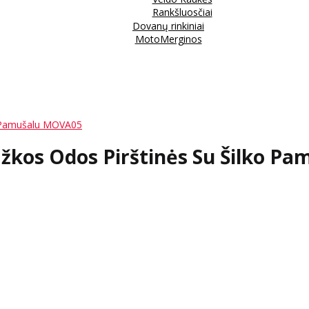
Rankšluosčiai
Dovanų rinkiniai
MotoMerginos
o Pamušalu MOVA05
Ožkos Odos Pirštinės Su Šilko P