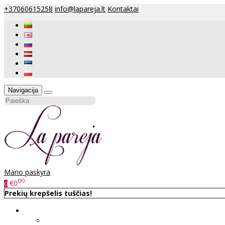
+37060615258
info@lapareja.lt
Kontaktai
Navigacija
Mano paskyra
00
€0
0
Prekių krepšelis tuščias!