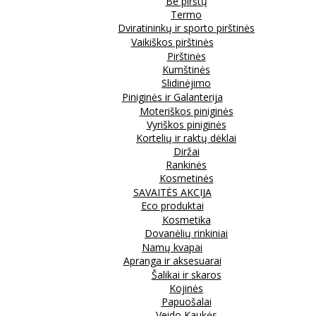
Be pirštų
Termo
Dviratininkų ir sporto pirštinės
Vaikiškos pirštinės
Pirštinės
Kumštinės
Slidinėjimo
Piniginės ir Galanterija
Moteriškos piniginės
Vyriškos piniginės
Kortelių ir raktų dėklai
Diržai
Rankinės
Kosmetinės
SAVAITĖS AKCIJA
Eco produktai
Kosmetika
Dovanėlių rinkiniai
Namų kvapai
Apranga ir aksesuarai
Šalikai ir skaros
Kojinės
Papuošalai
Veido Kaukės