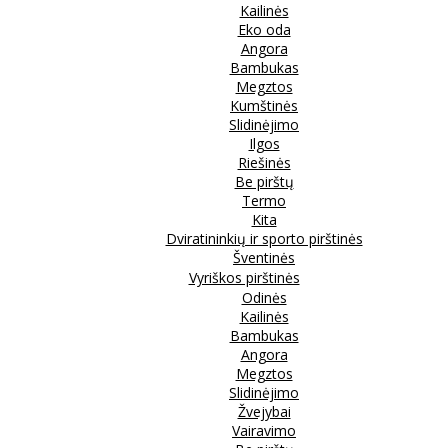
Kailinės
Eko oda
Angora
Bambukas
Megztos
Kumštinės
Slidinėjimo
Ilgos
Riešinės
Be pirštų
Termo
Kita
Dviratininkių ir sporto pirštinės
Šventinės
Vyriškos pirštinės
Odinės
Kailinės
Bambukas
Angora
Megztos
Slidinėjimo
Žvejybai
Vairavimo