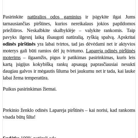
Pasirinkite
natūralios odos gaminius
ir įsigykite ilgai Jums
tarnausiančias pirštines, kurios nereikalaus jokios papildomos
priežiūros. Neskalbkite skalbyklėje – valykite rankomis. Taip
pavyks ilgesnį laiką išsaugoti natūralią, ryškią spalvą. Apskritai
odinės pirštinės
yra labai tvirtos, tad jas dėvėdami net ir aktyvios
moterys gali būti ramios dėl jų tvirtumo.
Lapareja odinės pirštinės
moterims
– ilgaamžis, pigus ir patikimas pasirinkimas, kuris leis
kartą įsigijus kokybišką rankų apsaugą paprasčiausiai nesukti
daugiau galvos ir mėgautis šiluma bei jaukumu net ir tada, kai lauke
labai žema temperatūra.
Puikus pasirinkimas žiemai.
Prekinio ženklo odinės Lapareja pirštinės – kai norisi, kad rankoms
visada būtų šilta!