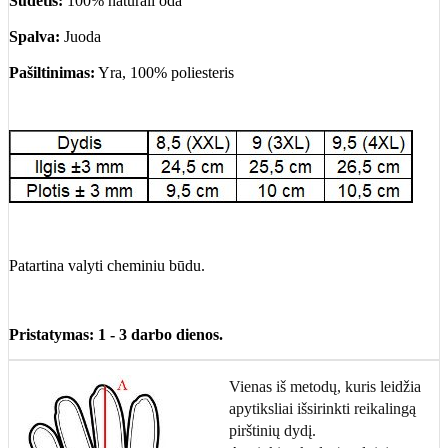
Sudėtis:
100% natūrali oda
Spalva:
Juoda
Pašiltinimas:
Yra, 100% poliesteris
Patartina valyti cheminiu būdu.
Pristatymas: 1 - 3 darbo dienos.
Vienas iš metodų, kuris leidžia
apytiksliai išsirinkti reikalingą
pirštinių dydį.