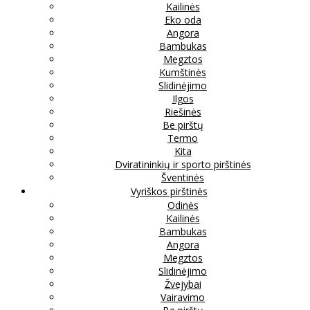
Kailinės
Eko oda
Angora
Bambukas
Megztos
Kumštinės
Slidinėjimo
Ilgos
Riešinės
Be pirštų
Termo
Kita
Dviratininkių ir sporto pirštinės
Šventinės
Vyriškos pirštinės
Odinės
Kailinės
Bambukas
Angora
Megztos
Slidinėjimo
Žvejybai
Vairavimo