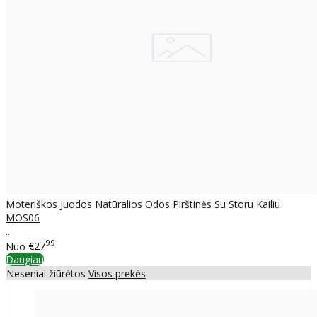
Moteriškos Juodos Natūralios Odos Pirštinės Su Storu Kailiu
MOS06
..
99
Nuo
€27
Daugiau
Neseniai žiūrėtos
Visos prekės