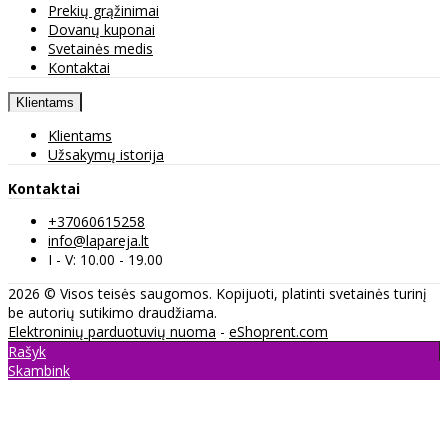
Prekių grąžinimai
Dovanų kuponai
Svetainės medis
Kontaktai
Klientams
Klientams
Užsakymų istorija
Kontaktai
+37060615258
info@lapareja.lt
I - V: 10.00 - 19.00
2026 © Visos teisės saugomos. Kopijuoti, platinti svetainės turinį
be autorių sutikimo draudžiama.
Elektroninių parduotuvių nuoma
-
eShoprent.com
Rašyk
Skambink