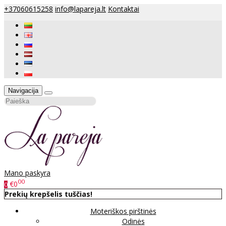
+37060615258
info@lapareja.lt
Kontaktai
Navigacija
Mano paskyra
00
€0
0
Prekių krepšelis tuščias!
Moteriškos pirštinės
Odinės