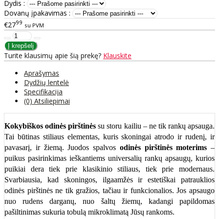
Dydis :
Dovanų įpakavimas :
99
€27
su PVM
Turite klausimų apie šią prekę?
Klauskite
Aprašymas
Dydžių lentelė
Specifikacija
(0) Atsiliepimai
Kokybiškos odinės pirštinės
su storu kailiu – ne tik rankų apsauga.
Tai būtinas stiliaus elementas, kuris skoningai atrodo ir rudenį, ir
pavasarį, ir žiemą. Juodos spalvos
odinės pirštinės moterims
–
puikus pasirinkimas ieškantiems universalių rankų apsaugų, kurios
puikiai dera tiek prie klasikinio stiliaus, tiek prie modernaus.
Svarbiausia, kad skoningos, ilgaamžės ir estetiškai patrauklios
odinės pirštinės ne tik gražios, tačiau ir funkcionalios. Jos apsaugo
nuo rudens darganų, nuo šaltų žiemų, kadangi papildomas
pašiltinimas sukuria tobulą mikroklimatą Jūsų rankoms.