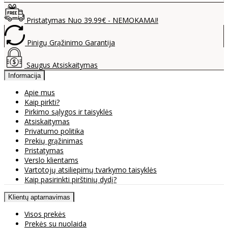
Pristatymas Nuo 39.99€ - NEMOKAMAI!
Pinigų Grąžinimo Garantija
Saugus Atsiskaitymas
Informacija
Apie mus
Kaip pirkti?
Pirkimo sąlygos ir taisyklės
Atsiskaitymas
Privatumo politika
Prekių grąžinimas
Pristatymas
Verslo klientams
Vartotojų atsiliepimų tvarkymo taisyklės
Kaip pasirinkti pirštinių dydį?
Klientų aptarnavimas
Visos prekės
Prekės su nuolaida