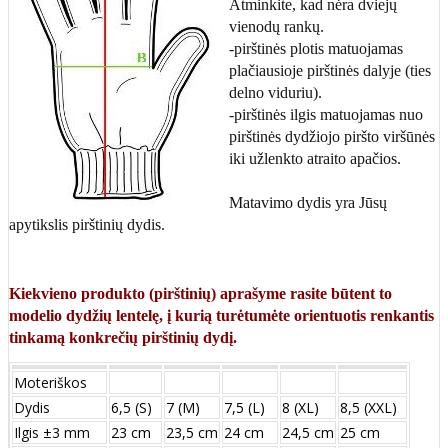
Atminkite, kad nėra dviejų
vienodų rankų.
-pirštinės plotis matuojamas
plačiausioje pirštinės dalyje (ties
delno viduriu).
-pirštinės ilgis matuojamas nuo
pirštinės dydžiojo piršto viršūnės
iki užlenkto atraito apačios.
Matavimo dydis yra Jūsų
apytikslis pirštinių dydis.
Kiekvieno produkto (pirštinių) aprašyme rasite būtent to
modelio dydžių lentelę, į kurią turėtumėte orientuotis renkantis
tinkamą konkrečių pirštinių dydį.
Moteriškos
Dydis
6,5 (S)
7 (M)
7,5 (L)
8 (XL)
8,5 (XXL)
Ilgis ±3 mm
23 cm
23,5 cm
24 cm
24,5 cm
25 cm