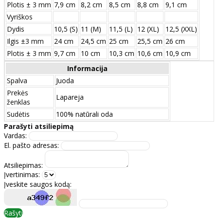
Plotis ± 3 mm
7,9 cm
8,2 cm
8,5 cm
8,8 cm
9,1 cm
Vyriškos
Dydis
10,5 (S)
11 (M)
11,5 (L)
12 (XL)
12,5 (XXL)
Ilgis ±3 mm
24 сm
24,5 сm
25 сm
25,5 сm
26 сm
Plotis ± 3 mm
9,7 сm
10 сm
10,3 сm
10,6 сm
10,9 сm
Informacija
Spalva
Juoda
Prekės
Lapareja
ženklas
Sudėtis
100% natūrali oda
Parašyti atsiliepimą
Vardas:
El. pašto adresas:
Atsiliepimas:
Įvertinimas:
Įveskite saugos kodą:
Rašyti