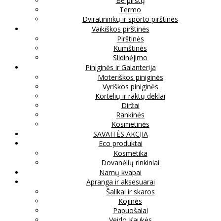
Be pirštų
Termo
Dviratininkų ir sporto pirštinės
Vaikiškos pirštinės
Pirštinės
Kumštinės
Slidinėjimo
Piniginės ir Galanterija
Moteriškos piniginės
Vyriškos piniginės
Kortelių ir raktų dėklai
Diržai
Rankinės
Kosmetinės
SAVAITĖS AKCIJA
Eco produktai
Kosmetika
Dovanėlių rinkiniai
Namų kvapai
Apranga ir aksesuarai
Šalikai ir skaros
Kojinės
Papuošalai
Veido Kaukės