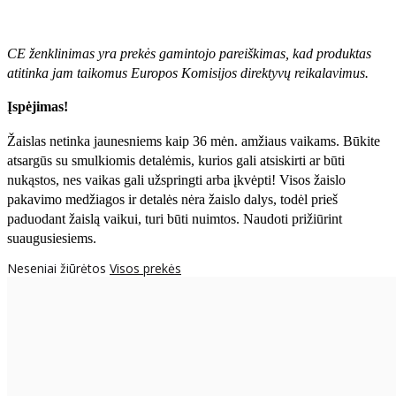
CE ženklinimas yra prekės gamintojo pareiškimas, kad produktas
atitinka jam taikomus Europos Komisijos direktyvų reikalavimus.
Įspėjimas!
Žaislas netinka jaunesniems kaip 36 mėn. amžiaus vaikams. Būkite
atsargūs su smulkiomis detalėmis, kurios gali atsiskirti ar būti
nukąstos, nes vaikas gali užspringti arba įkvėpti! Visos žaislо
pakavimo medžiagos ir detalės nėra žaislo dalys, todėl prieš
paduodant žaislą vaikui, turi būti nuimtos. Naudoti prižiūrint
suaugusiesiems.
Neseniai žiūrėtos
Visos prekės