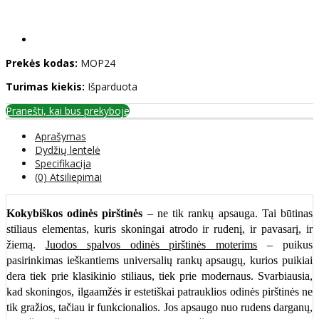
Prekės kodas:
MOP24
Turimas kiekis:
Išparduota
Pranešti, kai bus prekyboje
Aprašymas
Dydžių lentelė
Specifikacija
(0) Atsiliepimai
Kokybiškos odinės pirštinės
– ne tik rankų apsauga. Tai būtinas
stiliaus elementas, kuris skoningai atrodo ir rudenį, ir pavasarį, ir
žiemą.
Juodos spalvos odinės pirštinės moterims
– puikus
pasirinkimas ieškantiems universalių rankų apsaugų, kurios puikiai
dera tiek prie klasikinio stiliaus, tiek prie modernaus. Svarbiausia,
kad skoningos, ilgaamžės ir estetiškai patrauklios odinės pirštinės ne
tik gražios, tačiau ir funkcionalios. Jos apsaugo nuo rudens darganų,