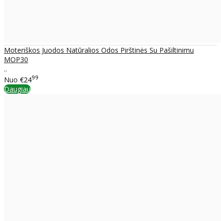
Moteriškos Juodos Natūralios Odos Pirštinės Su Pašiltinimu
MOP30
..
99
Nuo
€24
Daugiau