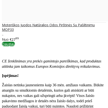
Moteriškos Juodos Natūralios Odos Pirštinės Su Pašiltinimu
MOP33
..
99
Nuo
€27
Daugiau
CE ženklinimas yra prekės gamintojo pareiškimas, kad produktas
atitinka jam taikomus Europos Komisijos direktyvų reikalavimus.
Įspėjimas!
Žaislas netinka jaunesniems kaip 36 mėn. amžiaus vaikams. Būkite
atsargūs su smulkiomis detalėmis, kurios gali atsiskirti ar būti
nukąstos, nes vaikas gali užspringti arba įkvėpti! Visos žaislо
pakavimo medžiagos ir detalės nėra žaislo dalys, todėl prieš
paduodant žaislą vaikui, turi būti nuimtos. Naudoti prižiūrint