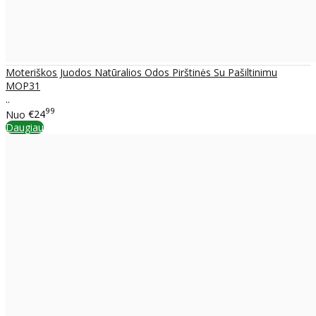
Moteriškos Juodos Natūralios Odos Pirštinės Su Pašiltinimu
MOP31
..
99
Nuo
€24
Daugiau