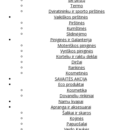
Be pirštų
Termo
Dviratininkų ir sporto pirštinės
Vaikiškos pirštinės
Pirštinės
Kumštinės
Slidinėjimo
Piniginės ir Galanterija
Moteriškos piniginės
Vyriškos piniginės
Kortelių ir raktų dėklai
Diržai
Rankinės
Kosmetinės
SAVAITĖS AKCIJA
Eco produktai
Kosmetika
Dovanėlių rinkiniai
Namų kvapai
Apranga ir aksesuarai
Šalikai ir skaros
Kojinės
Papuošalai
Veido Kaukės