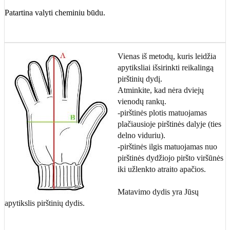
Patartina valyti cheminiu būdu.
Vienas iš metodų, kuris leidžia
apytiksliai išsirinkti reikalingą
pirštinių dydį.
Atminkite, kad nėra dviejų
vienodų rankų.
-pirštinės plotis matuojamas
plačiausioje pirštinės dalyje (ties
delno viduriu).
-pirštinės ilgis matuojamas nuo
pirštinės dydžiojo piršto viršūnės
iki užlenkto atraito apačios.
Matavimo dydis yra Jūsų
apytikslis pirštinių dydis.