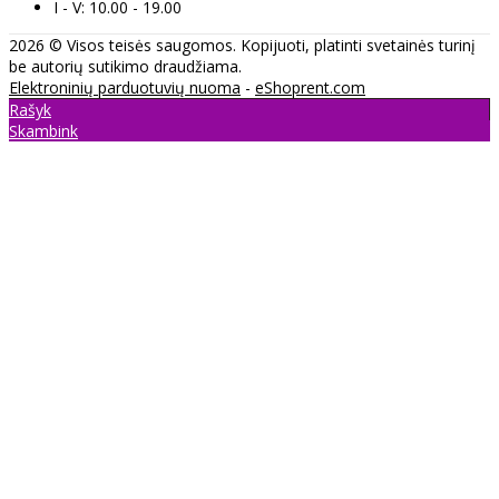
I - V: 10.00 - 19.00
2026 © Visos teisės saugomos. Kopijuoti, platinti svetainės turinį
be autorių sutikimo draudžiama.
Elektroninių parduotuvių nuoma
-
eShoprent.com
Rašyk
Skambink