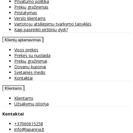
Privatumo politika
Prekių grąžinimas
Pristatymas
Verslo klientams
Vartotojų atsiliepimų tvarkymo taisyklės
Kaip pasirinkti pirštinių dydį?
Klientų aptarnavimas
Visos prekės
Prekės su nuolaida
Prekių grąžinimai
Dovanų kuponai
Svetainės medis
Kontaktai
Klientams
Klientams
Užsakymų istorija
Kontaktai
+37060615258
info@lapareja.lt