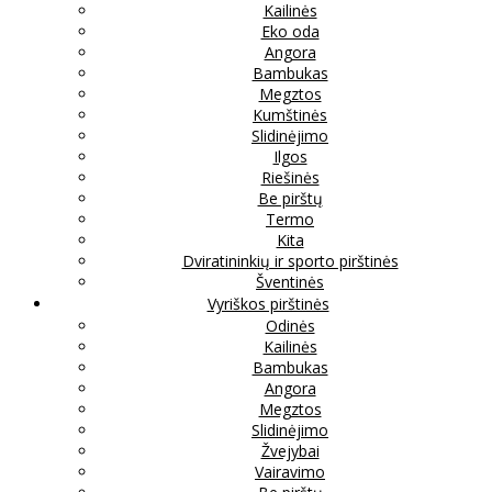
Kailinės
Eko oda
Angora
Bambukas
Megztos
Kumštinės
Slidinėjimo
Ilgos
Riešinės
Be pirštų
Termo
Kita
Dviratininkių ir sporto pirštinės
Šventinės
Vyriškos pirštinės
Odinės
Kailinės
Bambukas
Angora
Megztos
Slidinėjimo
Žvejybai
Vairavimo