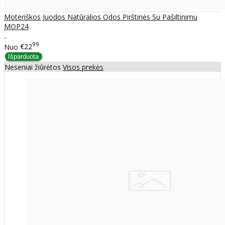
Moteriškos Juodos Natūralios Odos Pirštinės Su Pašiltinimu
MOP24
..
99
Nuo
€22
Neseniai žiūrėtos
Visos prekės