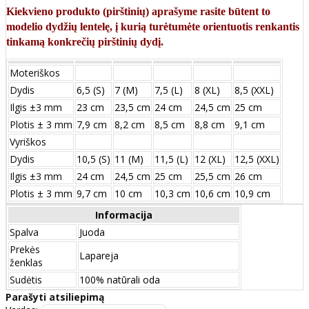
Kiekvieno produkto (pirštinių) aprašyme rasite būtent to
modelio dydžių lentelę, į kurią turėtumėte orientuotis renkantis
tinkamą konkrečių pirštinių dydį.
Moteriškos
Dydis
6,5 (S)
7 (M)
7,5 (L)
8 (XL)
8,5 (XXL)
Ilgis ±3 mm
23 cm
23,5 cm
24 cm
24,5 cm
25 cm
Plotis ± 3 mm
7,9 cm
8,2 cm
8,5 cm
8,8 cm
9,1 cm
Vyriškos
Dydis
10,5 (S)
11 (M)
11,5 (L)
12 (XL)
12,5 (XXL)
Ilgis ±3 mm
24 сm
24,5 сm
25 сm
25,5 сm
26 сm
Plotis ± 3 mm
9,7 сm
10 сm
10,3 сm
10,6 сm
10,9 сm
Informacija
Spalva
Juoda
Prekės
Lapareja
ženklas
Sudėtis
100% natūrali oda
Parašyti atsiliepimą