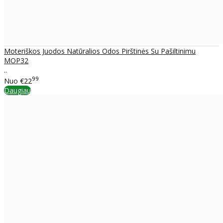
Moteriškos Juodos Natūralios Odos Pirštinės Su Pašiltinimu
MOP32
..
99
Nuo
€22
Daugiau