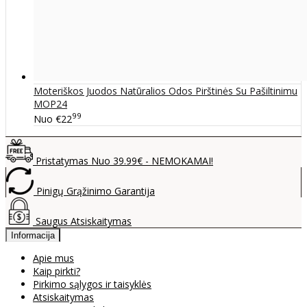
Moteriškos Juodos Natūralios Odos Pirštinės Su Pašiltinimu
MOP24
99
Nuo
€22
Pristatymas Nuo 39.99€ - NEMOKAMAI!
Pinigų Grąžinimo Garantija
Saugus Atsiskaitymas
Informacija
Apie mus
Kaip pirkti?
Pirkimo sąlygos ir taisyklės
Atsiskaitymas