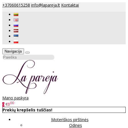
+37060615258
info@lapareja.lt
Kontaktai
Navigacija
Mano paskyra
00
€0
0
Prekių krepšelis tuščias!
Moteriškos pirštinės
Odinės