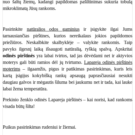
nuo šaltų žiemų, kadangi papildomas pašiltinimas sukuria tobulą
mikroklimatą Jūsų rankoms.
Pasirinkite
natūralios o
dos gaminius
ir įsigykite ilgai Jums
tarnausiančias pirštines, kurios nereikalaus jokios papildomos
priežiūros. Neskalbkite skalbyklėje – valykite rankomis. Taip
pavyks ilgesnį laiką išsaugoti natūralią, ryškią spalvą. Apskritai
odinės pirštinės
yra labai tvirtos, tad jas dėvėdami net ir aktyvios
moterys gali būti ramios dėl jų tvirtumo.
Lapareja odinės pirštinės
moterims
– ilgaamžis, pigus ir patikimas pasirinkimas, kuris leis
kartą įsigijus kokybišką rankų apsaugą paprasčiausiai nesukti
daugiau galvos ir mėgautis šiluma bei jaukumu net ir tada, kai lauke
labai žema temperatūra.
Prekinio ženklo odinės Lapareja pirštinės – kai norisi, kad rankoms
visada būtų šilta!
Puikus pasirinkimas rudeniui ir žiemai.