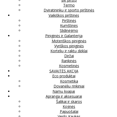
Be pirštų
Termo
Dviratininkų ir sporto pirštinės
Vaikiškos pirštinės
Pirštinės
Kumštinės
Slidinėjimo
Piniginės ir Galanterija
Moteriškos piniginės
Vyriškos piniginės
Kortelių ir raktų dėklai
Diržai
Rankinės
Kosmetinės
SAVAITĖS AKCIJA
Eco produktai
Kosmetika
Dovanėlių rinkiniai
Namų kvapai
Apranga ir aksesuarai
Šalikai ir skaros
Kojinės
Papuošalai
Veido Kaukės