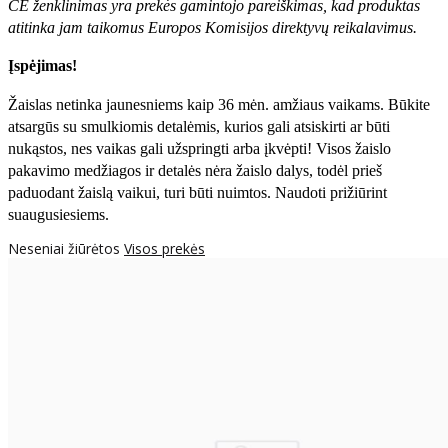
CE ženklinimas yra prekės gamintojo pareiškimas, kad produktas
atitinka jam taikomus Europos Komisijos direktyvų reikalavimus.
Įspėjimas!
Žaislas netinka jaunesniems kaip 36 mėn. amžiaus vaikams. Būkite
atsargūs su smulkiomis detalėmis, kurios gali atsiskirti ar būti
nukąstos, nes vaikas gali užspringti arba įkvėpti! Visos žaislо
pakavimo medžiagos ir detalės nėra žaislo dalys, todėl prieš
paduodant žaislą vaikui, turi būti nuimtos. Naudoti prižiūrint
suaugusiesiems.
Neseniai žiūrėtos
Visos prekės