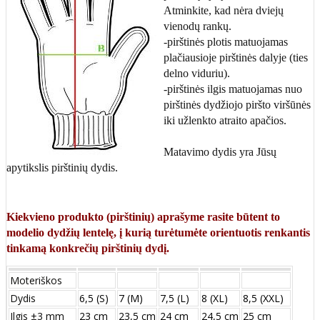
Atminkite, kad nėra dviejų
vienodų rankų.
-pirštinės plotis matuojamas
plačiausioje pirštinės dalyje (ties
delno viduriu).
-pirštinės ilgis matuojamas nuo
pirštinės dydžiojo piršto viršūnės
iki užlenkto atraito apačios.
Matavimo dydis yra Jūsų
apytikslis pirštinių dydis.
Kiekvieno produkto (pirštinių) aprašyme rasite būtent to
modelio dydžių lentelę, į kurią turėtumėte orientuotis renkantis
tinkamą konkrečių pirštinių dydį.
Moteriškos
Dydis
6,5 (S)
7 (M)
7,5 (L)
8 (XL)
8,5 (XXL)
Ilgis ±3 mm
23 cm
23,5 cm
24 cm
24,5 cm
25 cm