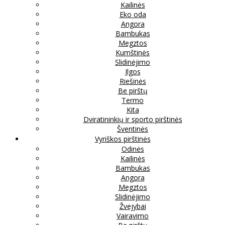
Kailinės
Eko oda
Angora
Bambukas
Megztos
Kumštinės
Slidinėjimo
Ilgos
Riešinės
Be pirštų
Termo
Kita
Dviratininkių ir sporto pirštinės
Šventinės
Vyriškos pirštinės
Odinės
Kailinės
Bambukas
Angora
Megztos
Slidinėjimo
Žvejybai
Vairavimo