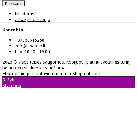
Klientams
Klientams
Užsakymų istorija
Kontaktai
+37060615258
info@lapareja.lt
I - V: 10.00 - 19.00
2026 © Visos teisės saugomos. Kopijuoti, platinti svetainės turinį
be autorių sutikimo draudžiama.
Elektroninių parduotuvių nuoma
-
eShoprent.com
Rašyk
Skambink