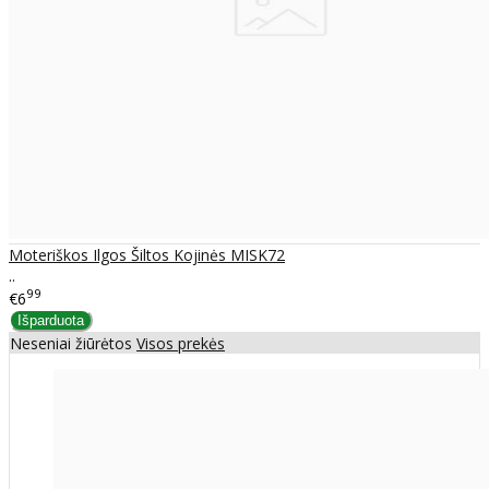
Moteriškos Ilgos Šiltos Kojinės MISK72
..
99
€6
Neseniai žiūrėtos
Visos prekės