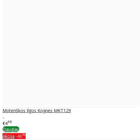
Moteriškos Ilgos Kojinės MKT129
..
99
€4
Daugiau
%
Akcija
-40