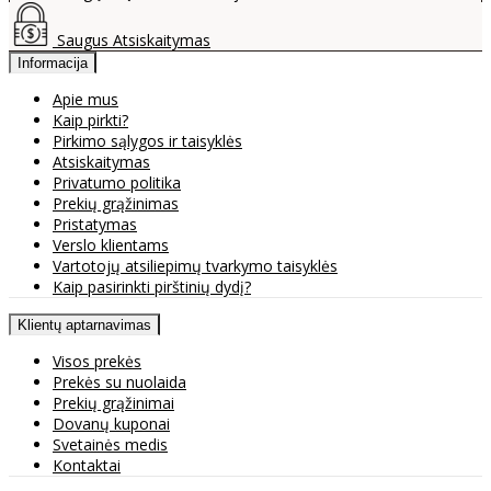
Saugus Atsiskaitymas
Informacija
Apie mus
Kaip pirkti?
Pirkimo sąlygos ir taisyklės
Atsiskaitymas
Privatumo politika
Prekių grąžinimas
Pristatymas
Verslo klientams
Vartotojų atsiliepimų tvarkymo taisyklės
Kaip pasirinkti pirštinių dydį?
Klientų aptarnavimas
Visos prekės
Prekės su nuolaida
Prekių grąžinimai
Dovanų kuponai
Svetainės medis
Kontaktai