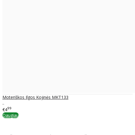
Moteriškos Ilgos Kojinės MKT133
..
99
€4
Daugiau