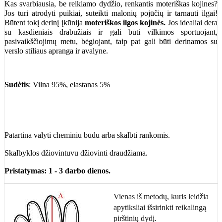
Kas svarbiausia, be reikiamo dydžio, renkantis moteriškas kojines?
Jos turi atrodyti puikiai, suteikti malonių pojūčių ir tarnauti ilgai!
Būtent tokį derinį įkūnija
moteriškos ilgos kojinės.
Jos idealiai dera
su kasdieniais drabužiais ir gali būti vilkimos sportuojant,
pasivaikščiojimų metu, bėgiojant, taip pat gali būti derinamos su
verslo stiliaus apranga ir avalyne.
Sudėtis
: Vilna 95%, elastanas 5%
Patartina valyti cheminiu būdu arba skalbti rankomis.
Skalbyklos džiovintuvu džiovinti draudžiama.
Pristatymas: 1 - 3 darbo dienos.
Vienas iš metodų, kuris leidžia
apytiksliai išsirinkti reikalingą
pirštinių dydį.