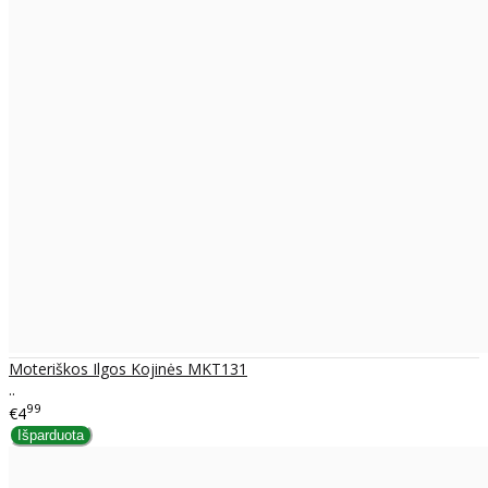
Moteriškos Ilgos Kojinės MKT131
..
99
€4