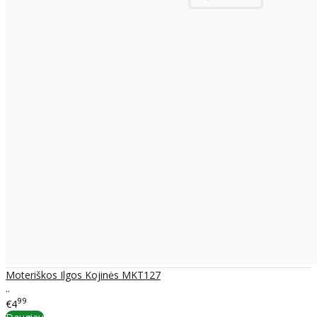
Moteriškos Ilgos Kojinės MKT127
..
99
€4