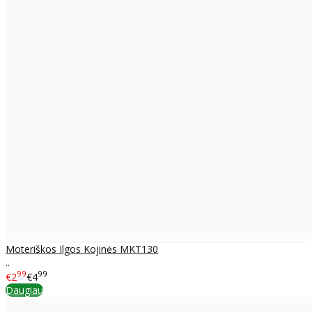
Moteriškos Ilgos Kojinės MKT130
..
99
99
€2
€4
Daugiau