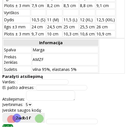
Plotis ± 3 mm
7,9 cm
8,2 cm
8,5 cm
8,8 cm
9,1 cm
Vyriškos
Dydis
10,5 (S)
11 (M)
11,5 (L)
12 (XL)
12,5 (XXL)
Ilgis ±3 mm
24 сm
24,5 сm
25 сm
25,5 сm
26 сm
Plotis ± 3 mm
9,7 сm
10 сm
10,3 сm
10,6 сm
10,9 сm
Informacija
Spalva
Marga
Prekės
AMZF
ženklas
Sudėtis
vilna 95%, elastanas 5%
Parašyti atsiliepimą
Vardas:
El. pašto adresas:
Atsiliepimas:
Įvertinimas:
Įveskite saugos kodą:
Rašyti