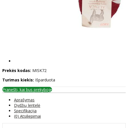
Prekės kodas:
MISK72
Turimas kiekis:
Išparduota
Pranešti, kai bus prekyboje
Aprašymas
Dydžių lentelė
Specifikacija
(0) Atsiliepimai