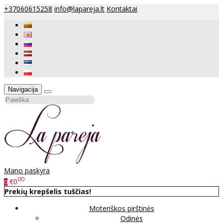
+37060615258
info@lapareja.lt
Kontaktai
Navigacija
Mano paskyra
00
€0
0
Prekių krepšelis tuščias!
Moteriškos pirštinės
Odinės