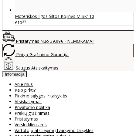
Moteriškos Ilgos Šiltos Kojinės MISK110
29
€10
Pristatymas Nuo 39.99€ - NEMOKAMAI!
Pinigų Grąžinimo Garantija
Saugus Atsiskaitymas
Informacija
Apie mus
Kaip pirkti?
Pirkimo sąlygos ir taisyklės
Atsiskaitymas
Privatumo politika
Prekių grąžinimas
Pristatymas
Verslo klientams
Vartotojų atsiliepimų tvarkymo taisyklės