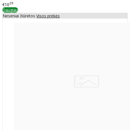
29
€10
Daugiau
Neseniai žiūrėtos
Visos prekės