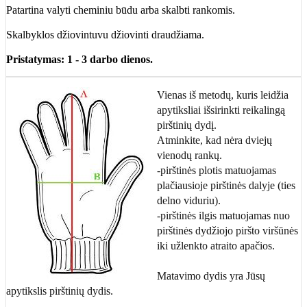
Patartina valyti cheminiu būdu arba skalbti rankomis.
Skalbyklos džiovintuvu džiovinti draudžiama.
Pristatymas: 1 - 3 darbo dienos.
Vienas iš metodų, kuris leidžia
apytiksliai išsirinkti reikalingą
pirštinių dydį.
Atminkite, kad nėra dviejų
vienodų rankų.
-pirštinės plotis matuojamas
plačiausioje pirštinės dalyje (ties
delno viduriu).
-pirštinės ilgis matuojamas nuo
pirštinės dydžiojo piršto viršūnės
iki užlenkto atraito apačios.
Matavimo dydis yra Jūsų
apytikslis pirštinių dydis.