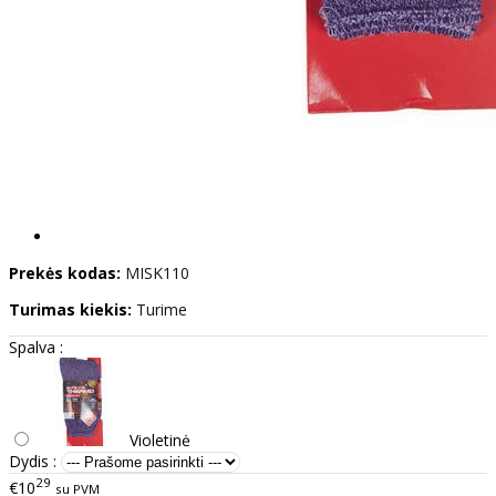
Prekės kodas:
MISK110
Turimas kiekis:
Turime
Spalva :
Violetinė
Dydis :
29
€10
su PVM