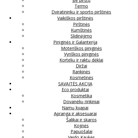
Be pirštų
Termo
Dviratininkų ir sporto pirštinės
Vaikiškos pirštinės
Pirštinės
Kumštinės
Slidinėjimo
Piniginės ir Galanterija
Moteriškos piniginės
Vyriškos piniginės
Kortelių ir raktų dėklai
Diržai
Rankinės
Kosmetinės
SAVAITĖS AKCIJA
Eco produktai
Kosmetika
Dovanėlių rinkiniai
Namų kvapai
Apranga ir aksesuarai
Šalikai ir skaros
Kojinės
Papuošalai
Veido Kaukės