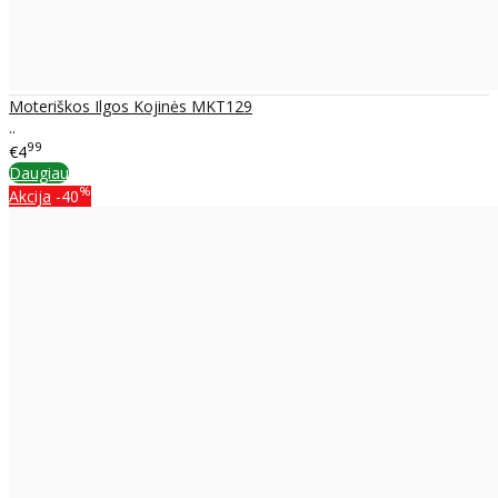
Moteriškos Ilgos Kojinės MKT129
..
99
€4
Daugiau
%
Akcija
-40