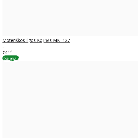
Moteriškos Ilgos Kojinės MKT127
..
99
€4
Daugiau