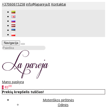
+37060615258
info@lapareja.lt
Kontaktai
Navigacija
Mano paskyra
00
€0
0
Prekių krepšelis tuščias!
Moteriškos pirštinės
Odinės