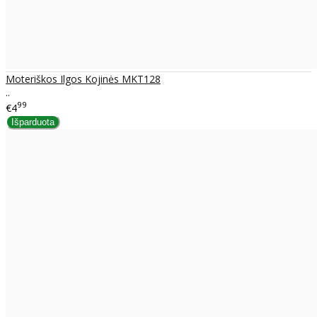
Moteriškos Ilgos Kojinės MKT128
..
99
€4