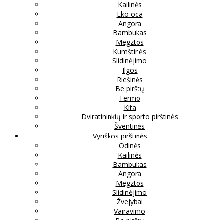
Kailinės
Eko oda
Angora
Bambukas
Megztos
Kumštinės
Slidinėjimo
Ilgos
Riešinės
Be pirštų
Termo
Kita
Dviratininkių ir sporto pirštinės
Šventinės
Vyriškos pirštinės
Odinės
Kailinės
Bambukas
Angora
Megztos
Slidinėjimo
Žvejybai
Vairavimo