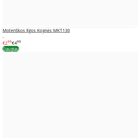
Moteriškos Ilgos Kojinės MKT130
..
99
99
€2
€4
Daugiau