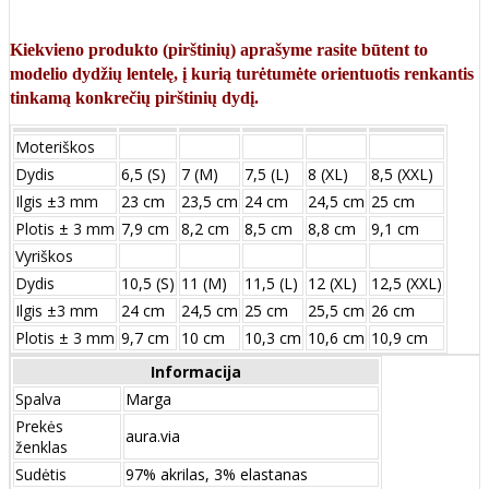
Kiekvieno produkto (pirštinių) aprašyme rasite būtent to
modelio dydžių lentelę, į kurią turėtumėte orientuotis renkantis
tinkamą konkrečių pirštinių dydį.
Moteriškos
Dydis
6,5 (S)
7 (M)
7,5 (L)
8 (XL)
8,5 (XXL)
Ilgis ±3 mm
23 cm
23,5 cm
24 cm
24,5 cm
25 cm
Plotis ± 3 mm
7,9 cm
8,2 cm
8,5 cm
8,8 cm
9,1 cm
Vyriškos
Dydis
10,5 (S)
11 (M)
11,5 (L)
12 (XL)
12,5 (XXL)
Ilgis ±3 mm
24 сm
24,5 сm
25 сm
25,5 сm
26 сm
Plotis ± 3 mm
9,7 сm
10 сm
10,3 сm
10,6 сm
10,9 сm
Informacija
Spalva
Marga
Prekės
aura.via
ženklas
Sudėtis
97% akrilas, 3% elastanas