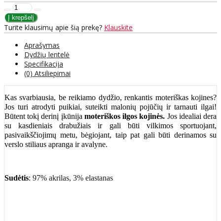
Turite klausimų apie šią prekę?
Klauskite
Aprašymas
Dydžių lentelė
Specifikacija
(0) Atsiliepimai
Kas svarbiausia, be reikiamo dydžio, renkantis moteriškas kojines?
Jos turi atrodyti puikiai, suteikti malonių pojūčių ir tarnauti ilgai!
Būtent tokį derinį įkūnija
moteriškos ilgos kojinės.
Jos idealiai dera
su kasdieniais drabužiais ir gali būti vilkimos sportuojant,
pasivaikščiojimų metu, bėgiojant, taip pat gali būti derinamos su
verslo stiliaus apranga ir avalyne.
Sudėtis
:
97% akrilas, 3% elastanas