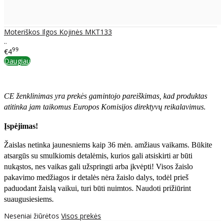
Moteriškos Ilgos Kojinės MKT133
..
99
€4
Daugiau
CE ženklinimas yra prekės gamintojo pareiškimas, kad produktas
atitinka jam taikomus Europos Komisijos direktyvų reikalavimus.
Įspėjimas!
Žaislas netinka jaunesniems kaip 36 mėn. amžiaus vaikams. Būkite
atsargūs su smulkiomis detalėmis, kurios gali atsiskirti ar būti
nukąstos, nes vaikas gali užspringti arba įkvėpti! Visos žaislо
pakavimo medžiagos ir detalės nėra žaislo dalys, todėl prieš
paduodant žaislą vaikui, turi būti nuimtos. Naudoti prižiūrint
suaugusiesiems.
Neseniai žiūrėtos
Visos prekės