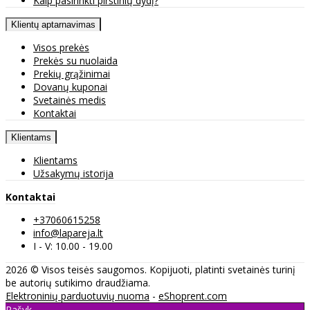
Kaip pasirinkti pirštinių dydį?
Klientų aptarnavimas
Visos prekės
Prekės su nuolaida
Prekių grąžinimai
Dovanų kuponai
Svetainės medis
Kontaktai
Klientams
Klientams
Užsakymų istorija
Kontaktai
+37060615258
info@lapareja.lt
I - V: 10.00 - 19.00
2026 © Visos teisės saugomos. Kopijuoti, platinti svetainės turinį
be autorių sutikimo draudžiama.
Elektroninių parduotuvių nuoma
-
eShoprent.com
Rašyk