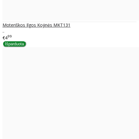
Moteriškos Ilgos Kojinės MKT131
..
99
€4