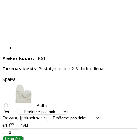
Prekės kodas:
EK61
Turimas kiekis:
Pristatymas per 2-3 darbo dienas
Spalva :
Balta
Dydis :
Dovanų įpakavimas :
99
€13
su PVM