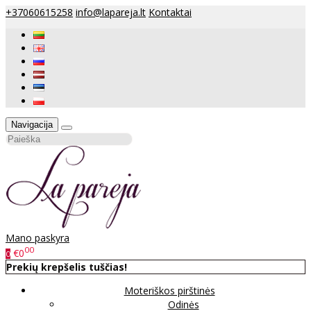
+37060615258
info@lapareja.lt
Kontaktai
Navigacija
Mano paskyra
00
€0
0
Prekių krepšelis tuščias!
Moteriškos pirštinės
Odinės