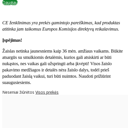
Daugiau
CE ženklinimas yra prekės gamintojo pareiškimas, kad produktas
atitinka jam taikomus Europos Komisijos direktyvų reikalavimus.
Įspėjimas!
Žaislas netinka jaunesniems kaip 36 mėn. amžiaus vaikams. Būkite
atsargūs su smulkiomis detalėmis, kurios gali atsiskirti ar būti
nukąstos, nes vaikas gali užspringti arba įkvėpti! Visos žaislо
pakavimo medžiagos ir detalės nėra žaislo dalys, todėl prieš
paduodant žaislą vaikui, turi būti nuimtos. Naudoti prižiūrint
suaugusiesiems.
Neseniai žiūrėtos
Visos prekės