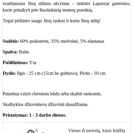
svarbiausias Jūsų stiliaus akcentas – rinkitės
Lapareja gaminius
,
kurie pritaikyti prie šiuolaikinių moterų poreikių.
Tegul pirštinės saugo Jūsų rankas ir kuria Jūsų stilių!
Sudėtis:
60% poliesteris, 35% medvilnė, 5% elastanas
Spalva:
Balta
Pašiltini
mas:
Yra
Dydis:
Ilgis - 25 cm (15cm be gobtuvo), Plotis - 10 cm
Patartina valyti cheminiu būdu arba skalbti rankomis.
Skalbyklos džiovintuvu džiovinti draudžiama.
Pristatymas: 1 - 3 darbo dienos.
Vienas iš metodų, kuris leidžia