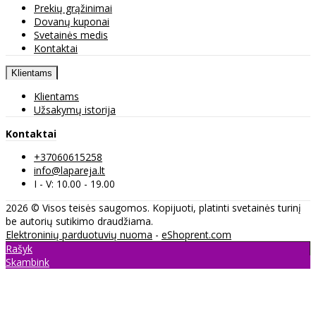
Prekių grąžinimai
Dovanų kuponai
Svetainės medis
Kontaktai
Klientams
Klientams
Užsakymų istorija
Kontaktai
+37060615258
info@lapareja.lt
I - V: 10.00 - 19.00
2026 © Visos teisės saugomos. Kopijuoti, platinti svetainės turinį
be autorių sutikimo draudžiama.
Elektroninių parduotuvių nuoma
-
eShoprent.com
Rašyk
Skambink