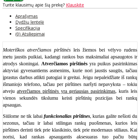
Turite klausimų apie šią prekę?
Klauskite
Aprašymas
Dydžių lentelė
Specifikacija
(0) Atsiliepimai
Moteriškos atverčiamos pirštinės
leis žiemos bei vėlyvo rudens
metu jaustis puikiai, kadangi rankos bus maksimaliai apsaugotos ir
atrodys skoningai.
Atverčiamos pirštinės
yra puikus pasirinkimas
aktyviai gyvenantiems asmenims, kurie nori jaustis saugūs, tačiau
įprastus darbus atlikti patogiai ir greitai. Jeigu nepaleidžiate iš rankų
išmaniojo telefono, tačiau per pirštines naršyti nepavyksta – tokiu
atveju
atverčiamos pirštinės yra geriausias pasirinkimas
, kuris leis
vienos sekundės tikslumu keisti pirštinių pozicijas bei rankų
apsaugas.
Siūlome ne tik labai
funkcionalias pirštines
, kurias galite nešioti du
sezonus, tačiau ir labai stilingas rankų puošmenas, kurios leis
pirštines derinti tiek prie klasikinio, tiek prie modernaus stiliaus. Kai
norisi, kad rankas apsaugantis aksesuaras tuo pačiu būtų