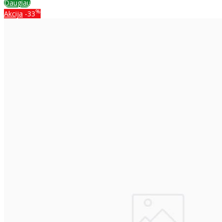
Daugiau
%
Akcija
-33