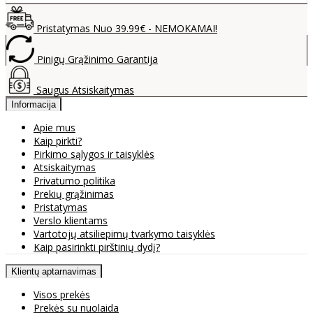
Pristatymas Nuo 39.99€ - NEMOKAMAI!
Pinigų Grąžinimo Garantija
Saugus Atsiskaitymas
Informacija
Apie mus
Kaip pirkti?
Pirkimo sąlygos ir taisyklės
Atsiskaitymas
Privatumo politika
Prekių grąžinimas
Pristatymas
Verslo klientams
Vartotojų atsiliepimų tvarkymo taisyklės
Kaip pasirinkti pirštinių dydį?
Klientų aptarnavimas
Visos prekės
Prekės su nuolaida