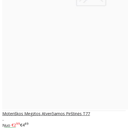
Moteriškos Megztos Atverčiamos Pirštinės T77
..
99
49
Nuo
€2
€4