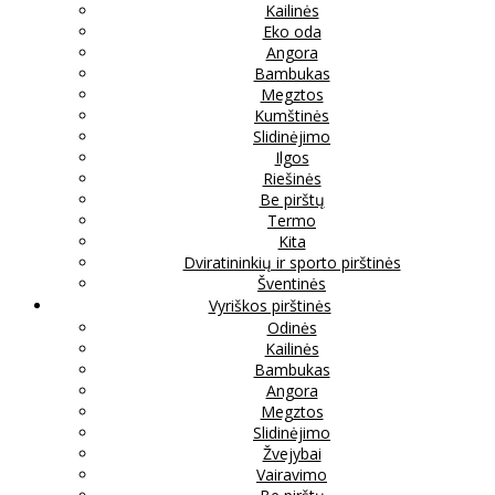
Kailinės
Eko oda
Angora
Bambukas
Megztos
Kumštinės
Slidinėjimo
Ilgos
Riešinės
Be pirštų
Termo
Kita
Dviratininkių ir sporto pirštinės
Šventinės
Vyriškos pirštinės
Odinės
Kailinės
Bambukas
Angora
Megztos
Slidinėjimo
Žvejybai
Vairavimo