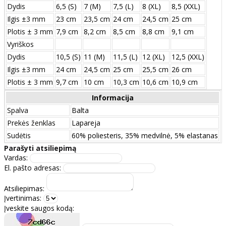
Dydis
6,5 (S)
7 (M)
7,5 (L)
8 (XL)
8,5 (XXL)
Ilgis ±3 mm
23 cm
23,5 cm
24 cm
24,5 cm
25 cm
Plotis ± 3 mm
7,9 cm
8,2 cm
8,5 cm
8,8 cm
9,1 cm
Vyriškos
Dydis
10,5 (S)
11 (M)
11,5 (L)
12 (XL)
12,5 (XXL)
Ilgis ±3 mm
24 сm
24,5 сm
25 сm
25,5 сm
26 сm
Plotis ± 3 mm
9,7 сm
10 сm
10,3 сm
10,6 сm
10,9 сm
Informacija
Spalva
Balta
Prekės ženklas
Lapareja
Sudėtis
60% poliesteris, 35% medvilnė, 5% elastanas
Parašyti atsiliepimą
Vardas:
El. pašto adresas:
Atsiliepimas:
Įvertinimas:
Įveskite saugos kodą: