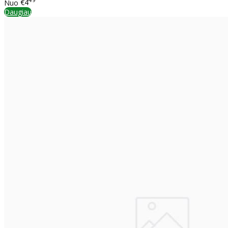
49
Nuo
€4
Daugiau