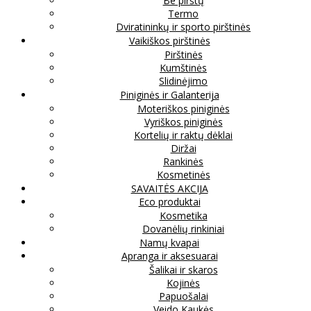
Be pirštų
Termo
Dviratininkų ir sporto pirštinės
Vaikiškos pirštinės
Pirštinės
Kumštinės
Slidinėjimo
Piniginės ir Galanterija
Moteriškos piniginės
Vyriškos piniginės
Kortelių ir raktų dėklai
Diržai
Rankinės
Kosmetinės
SAVAITĖS AKCIJA
Eco produktai
Kosmetika
Dovanėlių rinkiniai
Namų kvapai
Apranga ir aksesuarai
Šalikai ir skaros
Kojinės
Papuošalai
Veido Kaukės