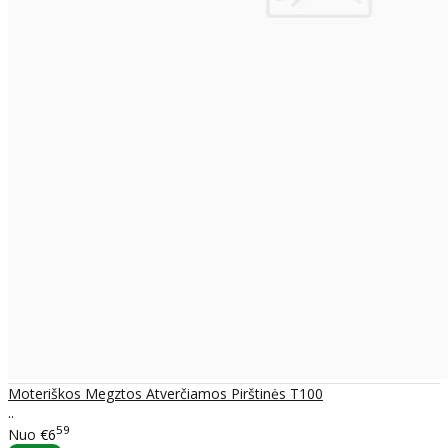
Moteriškos Megztos Atverčiamos Pirštinės T100
..
59
Nuo
€6