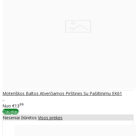
Moteriškos Baltos Atverčiamos Pirštinės Su Pašiltinimu EK61
..
99
Nuo
€13
Daugiau
Neseniai žiūrėtos
Visos prekės