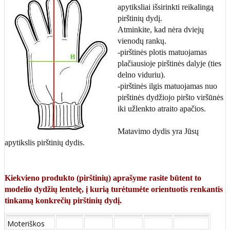
apytiksliai išsirinkti reikalingą
pirštinių dydį.
Atminkite, kad nėra dviejų
vienodų rankų.
-pirštinės plotis matuojamas
plačiausioje pirštinės dalyje (ties
delno viduriu).
-pirštinės ilgis matuojamas nuo
pirštinės dydžiojo piršto viršūnės
iki užlenkto atraito apačios.
Matavimo dydis yra Jūsų
apytikslis pirštinių dydis.
Kiekvieno produkto (pirštinių) aprašyme rasite būtent to
modelio dydžių lentelę, į kurią turėtumėte orientuotis renkantis
tinkamą konkrečių pirštinių dydį.
Moteriškos