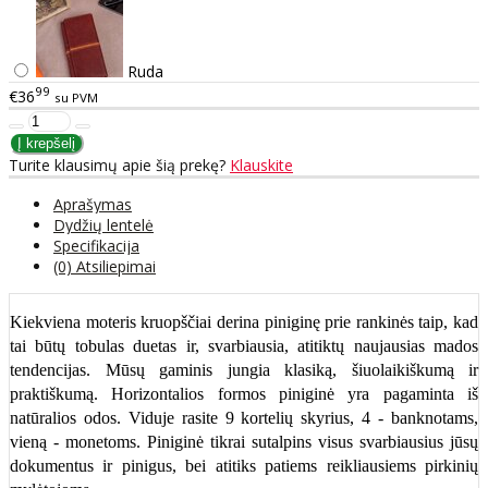
Ruda
99
€36
su PVM
Turite klausimų apie šią prekę?
Klauskite
Aprašymas
Dydžių lentelė
Specifikacija
(0) Atsiliepimai
Kiekviena moteris kruopščiai derina piniginę prie rankinės taip, kad
tai būtų tobulas duetas ir, svarbiausia, atitiktų naujausias mados
tendencijas. Mūsų gaminis jungia klasiką, šiuolaikiškumą ir
praktiškumą. Horizontalios formos piniginė yra pagaminta iš
natūralios odos. Viduje rasite 9 kortelių skyrius, 4 - banknotams,
vieną - monetoms. Piniginė tikrai sutalpins visus svarbiausius jūsų
dokumentus ir pinigus, bei atitiks patiems reikliausiems pirkinių