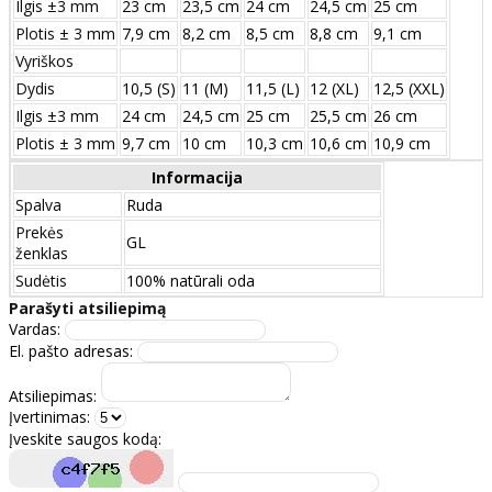
Ilgis ±3 mm
23 cm
23,5 cm
24 cm
24,5 cm
25 cm
Plotis ± 3 mm
7,9 cm
8,2 cm
8,5 cm
8,8 cm
9,1 cm
Vyriškos
Dydis
10,5 (S)
11 (M)
11,5 (L)
12 (XL)
12,5 (XXL)
Ilgis ±3 mm
24 сm
24,5 сm
25 сm
25,5 сm
26 сm
Plotis ± 3 mm
9,7 сm
10 сm
10,3 сm
10,6 сm
10,9 сm
Informacija
Spalva
Ruda
Prekės
GL
ženklas
Sudėtis
100% natūrali oda
Parašyti atsiliepimą
Vardas:
El. pašto adresas:
Atsiliepimas:
Įvertinimas:
Įveskite saugos kodą: