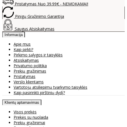
Pristatymas Nuo 39.99€ - NEMOKAMAI!
Pinigų Grąžinimo Garantija
Saugus Atsiskaitymas
Informacija
Apie mus
Kaip pirkti?
Pirkimo sąlygos ir taisyklės
Atsiskaitymas
Privatumo politika
Prekių grąžinimas
Pristatymas
Verslo klientams
Vartotojų atsiliepimų tvarkymo taisyklės
Kaip pasirinkti pirštinių dydį?
Klientų aptarnavimas
Visos prekės
Prekės su nuolaida
Prekių grąžinimai