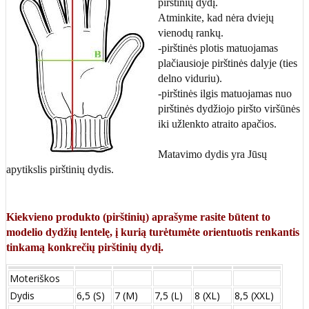
pirštinių dydį.
Atminkite, kad nėra dviejų
vienodų rankų.
-pirštinės plotis matuojamas
plačiausioje pirštinės dalyje (ties
delno viduriu).
-pirštinės ilgis matuojamas nuo
pirštinės dydžiojo piršto viršūnės
iki užlenkto atraito apačios.
Matavimo dydis yra Jūsų
apytikslis pirštinių dydis.
Kiekvieno produkto (pirštinių) aprašyme rasite būtent to
modelio dydžių lentelę, į kurią turėtumėte orientuotis renkantis
tinkamą konkrečių pirštinių dydį.
Moteriškos
Dydis
6,5 (S)
7 (M)
7,5 (L)
8 (XL)
8,5 (XXL)