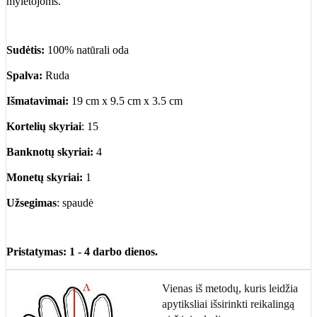
mylėtojoms.
Sudėtis:
100% natūrali oda
Spalva:
Ruda
Išmatavimai:
19 cm x 9.5 cm x 3.5 cm
Kortelių skyriai
: 15
Banknotų skyriai:
4
Monetų skyriai:
1
Užsegimas
: spaudė
Pristatymas: 1 - 4 darbo dienos.
Vienas iš metodų, kuris leidžia
apytiksliai išsirinkti reikalingą