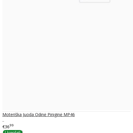
Moteriška Juoda Odinė Piniginė MP46
..
99
€36