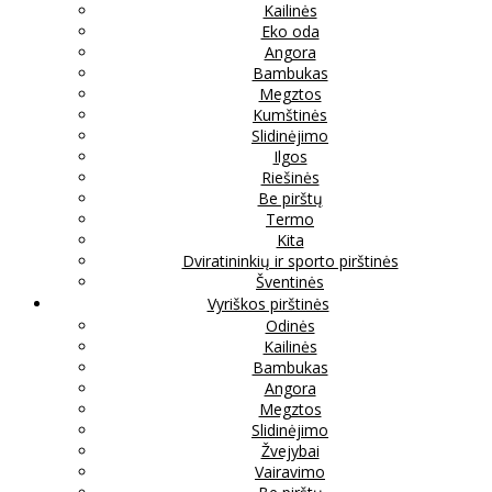
Kailinės
Eko oda
Angora
Bambukas
Megztos
Kumštinės
Slidinėjimo
Ilgos
Riešinės
Be pirštų
Termo
Kita
Dviratininkių ir sporto pirštinės
Šventinės
Vyriškos pirštinės
Odinės
Kailinės
Bambukas
Angora
Megztos
Slidinėjimo
Žvejybai
Vairavimo