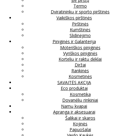
Be pirštų
Termo
Dviratininkų ir sporto pirštinės
Vaikiškos pirštinės
Pirštinės
Kumštinės
Slidinėjimo
Piniginės ir Galanterija
Moteriškos piniginės
Vyriškos piniginės
Kortelių ir raktų dėklai
Diržai
Rankinės
Kosmetinės
SAVAITĖS AKCIJA
Eco produktai
Kosmetika
Dovanėlių rinkiniai
Namų kvapai
Apranga ir aksesuarai
Šalikai ir skaros
Kojinės
Papuošalai
Veido Kaukės