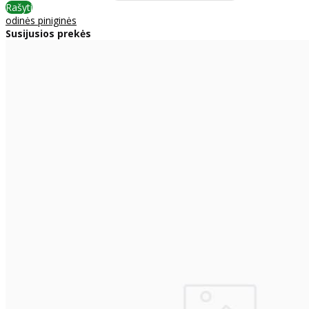
Rašyti
odinės piniginės
Susijusios prekės