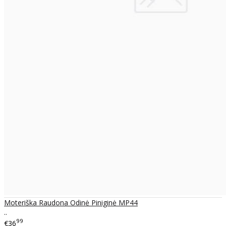
Moteriška Raudona Odinė Piniginė MP44
..
99
€36