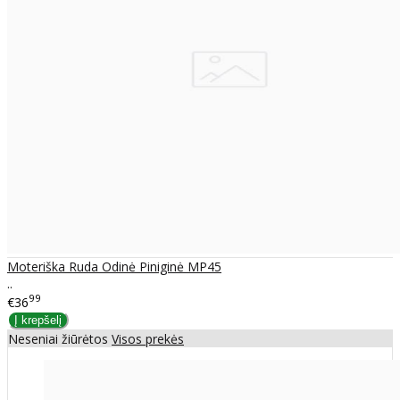
Moteriška Ruda Odinė Piniginė MP45
..
99
€36
Neseniai žiūrėtos
Visos prekės