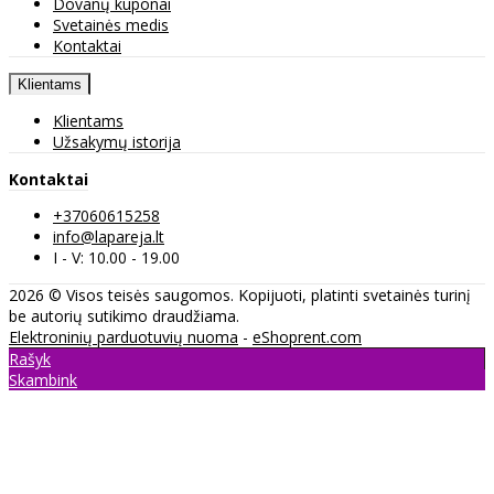
Dovanų kuponai
Svetainės medis
Kontaktai
Klientams
Klientams
Užsakymų istorija
Kontaktai
+37060615258
info@lapareja.lt
I - V: 10.00 - 19.00
2026 © Visos teisės saugomos. Kopijuoti, platinti svetainės turinį
be autorių sutikimo draudžiama.
Elektroninių parduotuvių nuoma
-
eShoprent.com
Rašyk
Skambink