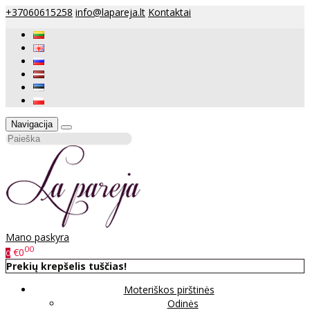
+37060615258
info@lapareja.lt
Kontaktai
Navigacija
Mano paskyra
00
€0
0
Prekių krepšelis tuščias!
Moteriškos pirštinės
Odinės