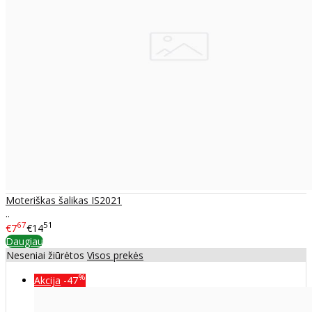
Moteriškas šalikas IS2021
..
67
51
€7
€14
Daugiau
Neseniai žiūrėtos
Visos prekės
%
Akcija
-47