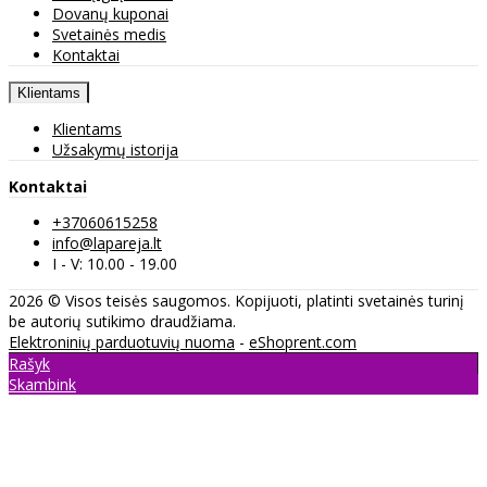
Dovanų kuponai
Svetainės medis
Kontaktai
Klientams
Klientams
Užsakymų istorija
Kontaktai
+37060615258
info@lapareja.lt
I - V: 10.00 - 19.00
2026 © Visos teisės saugomos. Kopijuoti, platinti svetainės turinį
be autorių sutikimo draudžiama.
Elektroninių parduotuvių nuoma
-
eShoprent.com
Rašyk
Skambink