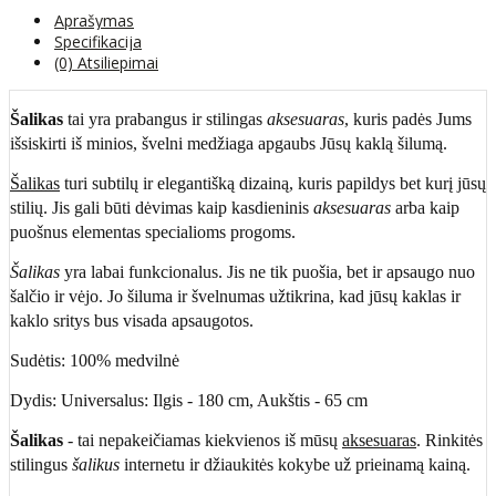
Aprašymas
Specifikacija
(0) Atsiliepimai
Šalikas
tai yra prabangus ir stilingas
aksesuaras
, kuris padės Jums
išsiskirti iš minios, švelni medžiaga apgaubs Jūsų kaklą šilumą.
Šalikas
turi subtilų ir elegantišką dizainą, kuris papildys bet kurį jūsų
stilių. Jis gali būti dėvimas kaip kasdieninis
aksesuaras
arba kaip
puošnus elementas specialioms progoms.
Šalikas
yra labai funkcionalus. Jis ne tik puošia, bet ir apsaugo nuo
šalčio ir vėjo. Jo šiluma ir švelnumas užtikrina, kad jūsų kaklas ir
kaklo sritys bus visada apsaugotos.
Sudėtis: 100% medvilnė
Dydis: Universalus: Ilgis - 180 cm, Aukštis - 65 cm
Šalikas
- tai nepakeičiamas kiekvienos iš mūsų
aksesuaras
. Rinkitės
stilingus
šalikus
internetu ir džiaukitės kokybe už prieinamą kainą.