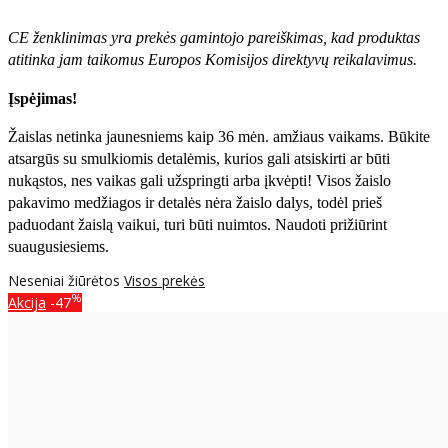
CE ženklinimas yra prekės gamintojo pareiškimas, kad produktas
atitinka jam taikomus Europos Komisijos direktyvų reikalavimus.
Įspėjimas!
Žaislas netinka jaunesniems kaip 36 mėn. amžiaus vaikams. Būkite
atsargūs su smulkiomis detalėmis, kurios gali atsiskirti ar būti
nukąstos, nes vaikas gali užspringti arba įkvėpti! Visos žaislо
pakavimo medžiagos ir detalės nėra žaislo dalys, todėl prieš
paduodant žaislą vaikui, turi būti nuimtos. Naudoti prižiūrint
suaugusiesiems.
Neseniai žiūrėtos
Visos prekės
%
Akcija
-47