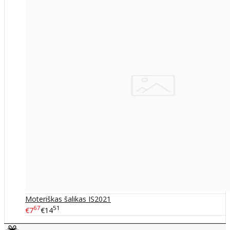
Moteriškas šalikas IS2021
67
51
€7
€14