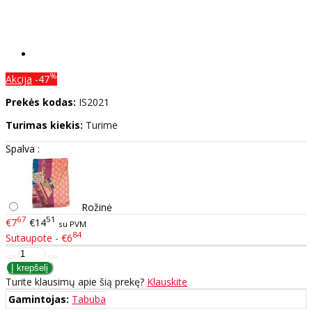
%
Akcija
-47
Prekės kodas:
IS2021
Turimas kiekis:
Turime
Spalva :
Rožinė
67
51
€7
€14
su PVM
84
Sutaupote - €6
Turite klausimų apie šią prekę?
Klauskite
Gamintojas:
Tabuba