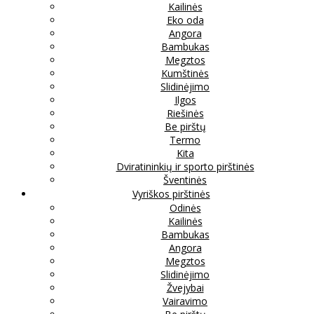
Kailinės
Eko oda
Angora
Bambukas
Megztos
Kumštinės
Slidinėjimo
Ilgos
Riešinės
Be pirštų
Termo
Kita
Dviratininkių ir sporto pirštinės
Šventinės
Vyriškos pirštinės
Odinės
Kailinės
Bambukas
Angora
Megztos
Slidinėjimo
Žvejybai
Vairavimo