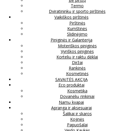
Be pirštų
Termo
Dviratininkų ir sporto pirštinės
Vaikiškos pirštinės
Pirštinės
Kumštinės
Slidinėjimo
Piniginės ir Galanterija
Moteriškos piniginės
Vyriškos piniginės
Kortelių ir raktų dėklai
Diržai
Rankinės
Kosmetinės
SAVAITĖS AKCIJA
Eco produktai
Kosmetika
Dovanėlių rinkiniai
Namų kvapai
Apranga ir aksesuarai
Šalikai ir skaros
Kojinės
Papuošalai
Veido Kaukės