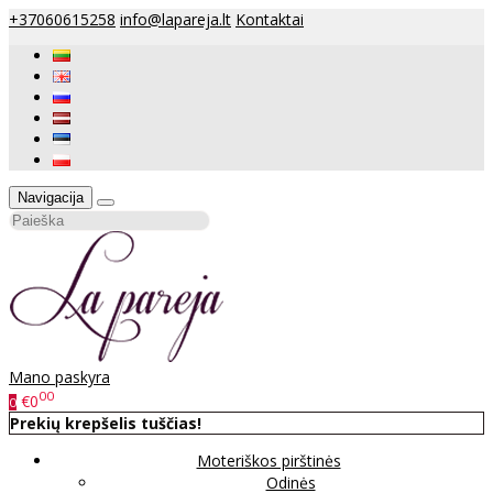
+37060615258
info@lapareja.lt
Kontaktai
Navigacija
Mano paskyra
00
€0
0
Prekių krepšelis tuščias!
Moteriškos pirštinės
Odinės