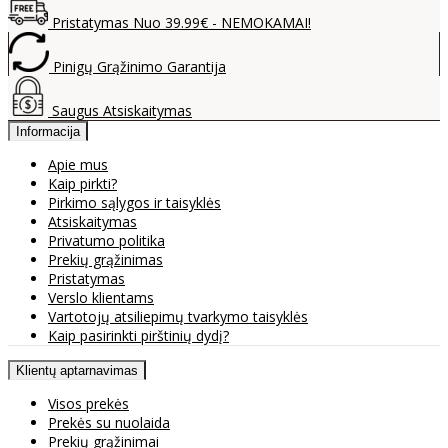
Pristatymas Nuo 39.99€ - NEMOKAMAI!
Pinigų Grąžinimo Garantija
Saugus Atsiskaitymas
Informacija
Apie mus
Kaip pirkti?
Pirkimo sąlygos ir taisyklės
Atsiskaitymas
Privatumo politika
Prekių grąžinimas
Pristatymas
Verslo klientams
Vartotojų atsiliepimų tvarkymo taisyklės
Kaip pasirinkti pirštinių dydį?
Klientų aptarnavimas
Visos prekės
Prekės su nuolaida
Prekių grąžinimai