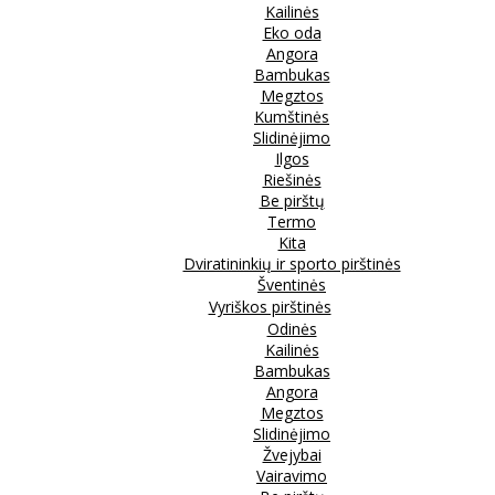
Kailinės
Eko oda
Angora
Bambukas
Megztos
Kumštinės
Slidinėjimo
Ilgos
Riešinės
Be pirštų
Termo
Kita
Dviratininkių ir sporto pirštinės
Šventinės
Vyriškos pirštinės
Odinės
Kailinės
Bambukas
Angora
Megztos
Slidinėjimo
Žvejybai
Vairavimo