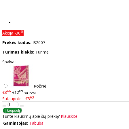
%
Akcija
-30
Prekės kodas:
IS2007
Turimas kiekis:
Turime
Spalva :
Rožinė
46
09
€8
€12
su PVM
63
Sutaupote - €3
Turite klausimų apie šią prekę?
Klauskite
Gamintojas:
Tabuba