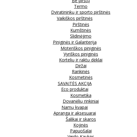
Be pirštų
Termo
Dviratininkų ir sporto pirštinės
Vaikiškos pirštinės
Pirštinės
Kumštinės
Slidinėjimo
Piniginės ir Galanterija
Moteriškos piniginės
Vyriškos piniginės
Kortelių ir raktų dėklai
Diržai
Rankinės
Kosmetinės
SAVAITĖS AKCIJA
Eco produktai
Kosmetika
Dovanėlių rinkiniai
Namų kvapai
Apranga ir aksesuarai
Šalikai ir skaros
Kojinės
Papuošalai
Veido Kaukės