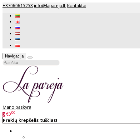
+37060615258
info@lapareja.lt
Kontaktai
Navigacija
Mano paskyra
00
€0
0
Prekių krepšelis tuščias!