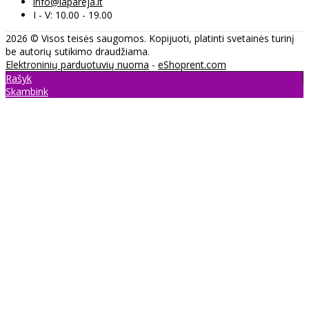
info@lapareja.lt
I - V: 10.00 - 19.00
2026 © Visos teisės saugomos. Kopijuoti, platinti svetainės turinį
be autorių sutikimo draudžiama.
Elektroninių parduotuvių nuoma
-
eShoprent.com
Rašyk
Skambink