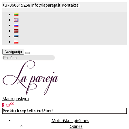
+37060615258
info@lapareja.lt
Kontaktai
Navigacija
Mano paskyra
00
€0
0
Prekių krepšelis tuščias!
Moteriškos pirštinės
Odinės