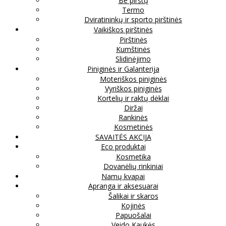
Be pirštų
Termo
Dviratininkų ir sporto pirštinės
Vaikiškos pirštinės
Pirštinės
Kumštinės
Slidinėjimo
Piniginės ir Galanterija
Moteriškos piniginės
Vyriškos piniginės
Kortelių ir raktų dėklai
Diržai
Rankinės
Kosmetinės
SAVAITĖS AKCIJA
Eco produktai
Kosmetika
Dovanėlių rinkiniai
Namų kvapai
Apranga ir aksesuarai
Šalikai ir skaros
Kojinės
Papuošalai
Veido Kaukės