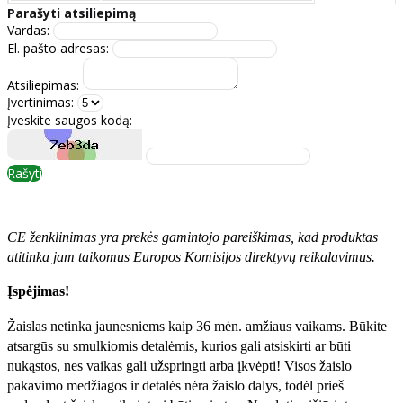
Parašyti atsiliepimą
Vardas:
El. pašto adresas:
Atsiliepimas:
Įvertinimas:
Įveskite saugos kodą:
Rašyti
CE ženklinimas yra prekės gamintojo pareiškimas, kad produktas
atitinka jam taikomus Europos Komisijos direktyvų reikalavimus.
Įspėjimas!
Žaislas netinka jaunesniems kaip 36 mėn. amžiaus vaikams. Būkite
atsargūs su smulkiomis detalėmis, kurios gali atsiskirti ar būti
nukąstos, nes vaikas gali užspringti arba įkvėpti! Visos žaislо
pakavimo medžiagos ir detalės nėra žaislo dalys, todėl prieš