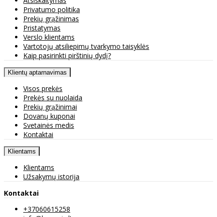
Atsiskaitymas
Privatumo politika
Prekių grąžinimas
Pristatymas
Verslo klientams
Vartotojų atsiliepimų tvarkymo taisyklės
Kaip pasirinkti pirštinių dydį?
Klientų aptarnavimas
Visos prekės
Prekės su nuolaida
Prekių grąžinimai
Dovanų kuponai
Svetainės medis
Kontaktai
Klientams
Klientams
Užsakymų istorija
Kontaktai
+37060615258