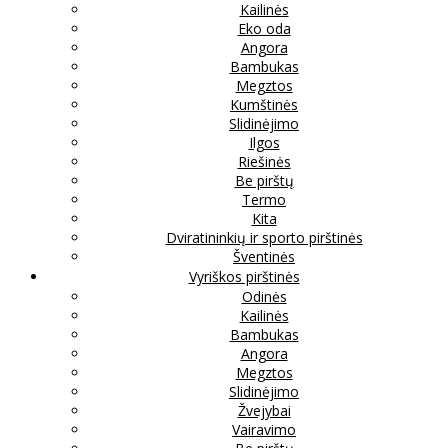
Kailinės
Eko oda
Angora
Bambukas
Megztos
Kumštinės
Slidinėjimo
Ilgos
Riešinės
Be pirštų
Termo
Kita
Dviratininkių ir sporto pirštinės
Šventinės
Vyriškos pirštinės
Odinės
Kailinės
Bambukas
Angora
Megztos
Slidinėjimo
Žvejybai
Vairavimo