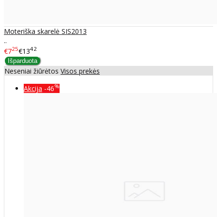
Moteriška skarelė SIS2013
..
25
42
€7
€13
Neseniai žiūrėtos
Visos prekės
%
Akcija
-46