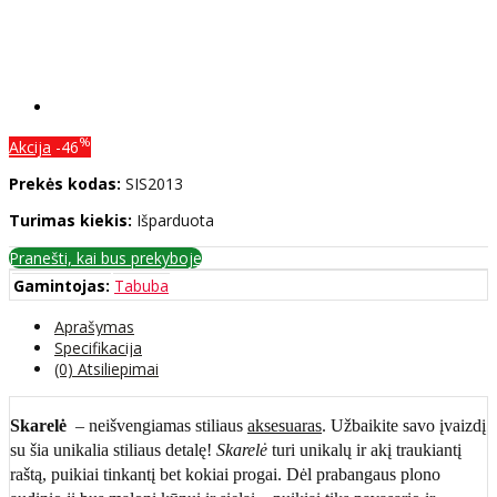
%
Akcija
-46
Prekės kodas:
SIS2013
Turimas kiekis:
Išparduota
Pranešti, kai bus prekyboje
Gamintojas:
Tabuba
Aprašymas
Specifikacija
(0) Atsiliepimai
Skarelė
– neišvengiamas stiliaus
aksesuaras
. Užbaikite savo įvaizdį
su šia unikalia stiliaus detalę!
Skarelė
turi unikalų ir akį traukiantį
raštą, puikiai tinkantį bet kokiai progai. Dėl prabangaus plono