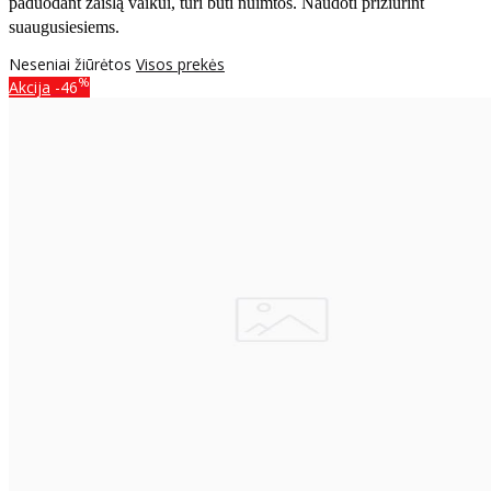
paduodant žaislą vaikui, turi būti nuimtos. Naudoti prižiūrint
suaugusiesiems.
Neseniai žiūrėtos
Visos prekės
%
Akcija
-46