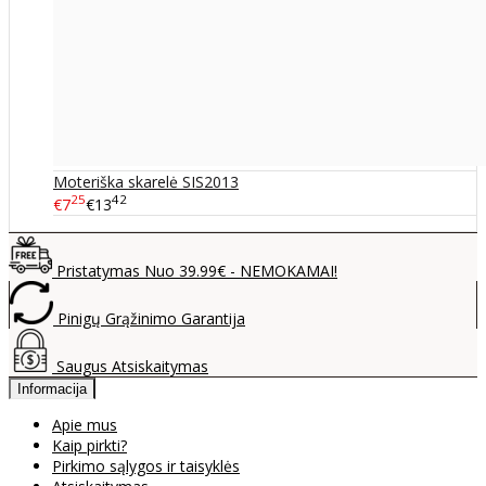
Moteriška skarelė SIS2013
25
42
€7
€13
Pristatymas Nuo 39.99€ - NEMOKAMAI!
Pinigų Grąžinimo Garantija
Saugus Atsiskaitymas
Informacija
Apie mus
Kaip pirkti?
Pirkimo sąlygos ir taisyklės