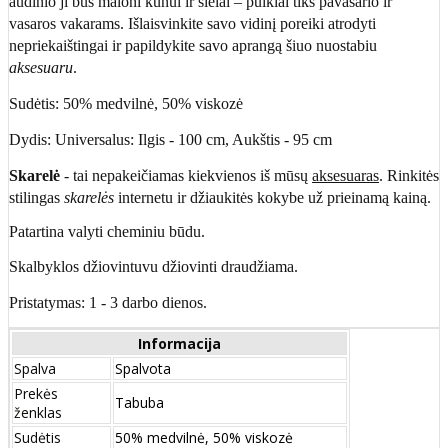
audinio ji bus maloni kūnui ir sielai – puikiai tiks pavasario ir
vasaros vakarams. Išlaisvinkite savo vidinį poreiki atrodyti
nepriekaištingai ir papildykite savo aprangą šiuo nuostabiu
aksesuaru
.
Sudėtis: 50% medvilnė, 50% viskozė
Dydis: Universalus: Ilgis - 100 cm, Aukštis - 95 cm
Skarelė
- tai nepakeičiamas kiekvienos iš mūsų
aksesuaras
. Rinkitės
stilingas
skarelės
internetu ir džiaukitės kokybe už prieinamą kainą.
Patartina valyti cheminiu būdu.
Skalbyklos džiovintuvu džiovinti draudžiama.
Pristatymas: 1 - 3 darbo dienos.
Informacija
Spalva
Spalvota
Prekės
Tabuba
ženklas
Sudėtis
50% medvilnė, 50% viskozė