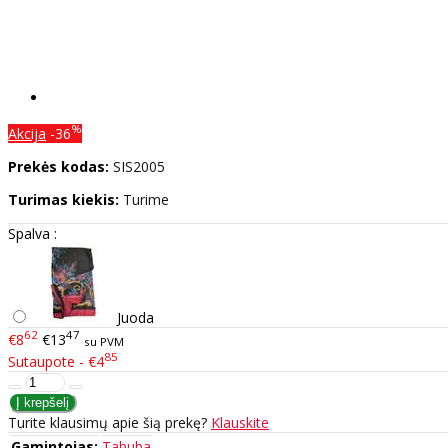
%
Akcija
-36
Prekės kodas:
SIS2005
Turimas kiekis:
Turime
Spalva :
Juoda
62
47
€8
€13
su PVM
85
Sutaupote - €4
Turite klausimų apie šią prekę?
Klauskite
Gamintojas:
Tabuba