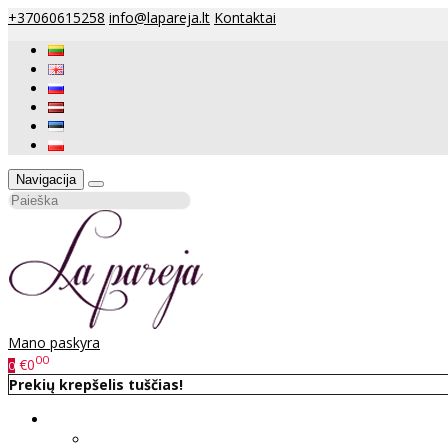
+37060615258
info@lapareja.lt
Kontaktai
Navigacija
Mano paskyra
00
€0
0
Prekių krepšelis tuščias!