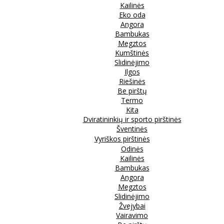
Kailinės
Eko oda
Angora
Bambukas
Megztos
Kumštinės
Slidinėjimo
Ilgos
Riešinės
Be pirštų
Termo
Kita
Dviratininkių ir sporto pirštinės
Šventinės
Vyriškos pirštinės
Odinės
Kailinės
Bambukas
Angora
Megztos
Slidinėjimo
Žvejybai
Vairavimo