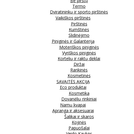
Be pirštų
Termo
Dviratininkų ir sporto pirštinės
Vaikiškos pirštinės
Pirštinės
Kumštinės
Slidinėjimo
Piniginės ir Galanterija
Moteriškos piniginės
Vyriškos piniginės
Kortelių ir raktų dėklai
Diržai
Rankinės
Kosmetinės
SAVAITĖS AKCIJA
Eco produktai
Kosmetika
Dovanėlių rinkiniai
Namų kvapai
Apranga ir aksesuarai
Šalikai ir skaros
Kojinės
Papuošalai
Veido Kaukės