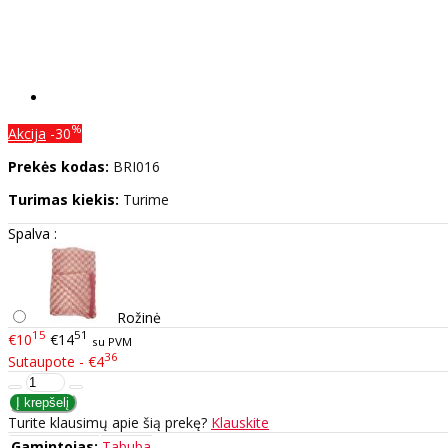
%
Akcija
-30
Prekės kodas:
BRI016
Turimas kiekis:
Turime
Spalva :
Rožinė
15
51
€10
€14
su PVM
36
Sutaupote - €4
Turite klausimų apie šią prekę?
Klauskite
Gamintojas:
Tabuba