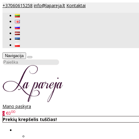
+37060615258
info@lapareja.lt
Kontaktai
Navigacija
Mano paskyra
00
€0
0
Prekių krepšelis tuščias!