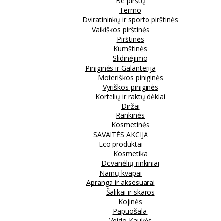
Be pirštų
Termo
Dviratininkų ir sporto pirštinės
Vaikiškos pirštinės
Pirštinės
Kumštinės
Slidinėjimo
Piniginės ir Galanterija
Moteriškos piniginės
Vyriškos piniginės
Kortelių ir raktų dėklai
Diržai
Rankinės
Kosmetinės
SAVAITĖS AKCIJA
Eco produktai
Kosmetika
Dovanėlių rinkiniai
Namų kvapai
Apranga ir aksesuarai
Šalikai ir skaros
Kojinės
Papuošalai
Veido Kaukės