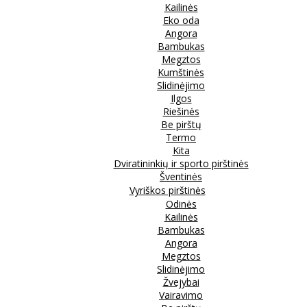
Kailinės
Eko oda
Angora
Bambukas
Megztos
Kumštinės
Slidinėjimo
Ilgos
Riešinės
Be pirštų
Termo
Kita
Dviratininkių ir sporto pirštinės
Šventinės
Vyriškos pirštinės
Odinės
Kailinės
Bambukas
Angora
Megztos
Slidinėjimo
Žvejybai
Vairavimo