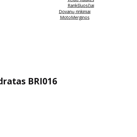
Rankšluosčiai
Dovanų rinkiniai
MotoMerginos
adratas BRI016