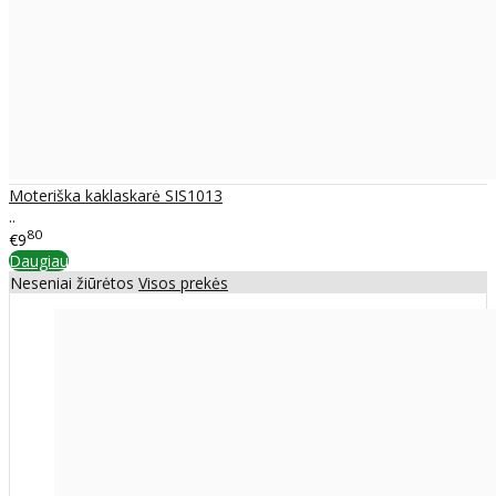
Moteriška kaklaskarė SIS1013
..
80
€9
Daugiau
Neseniai žiūrėtos
Visos prekės