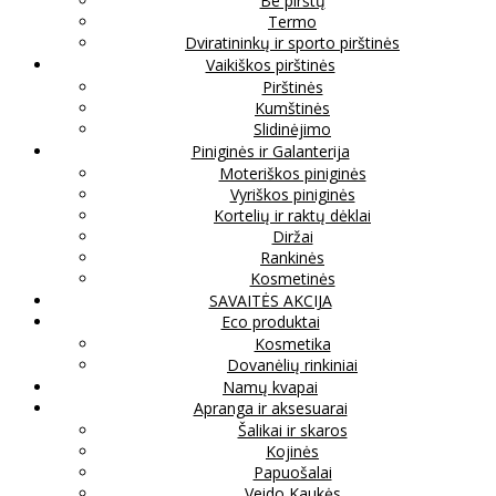
Be pirštų
Termo
Dviratininkų ir sporto pirštinės
Vaikiškos pirštinės
Pirštinės
Kumštinės
Slidinėjimo
Piniginės ir Galanterija
Moteriškos piniginės
Vyriškos piniginės
Kortelių ir raktų dėklai
Diržai
Rankinės
Kosmetinės
SAVAITĖS AKCIJA
Eco produktai
Kosmetika
Dovanėlių rinkiniai
Namų kvapai
Apranga ir aksesuarai
Šalikai ir skaros
Kojinės
Papuošalai
Veido Kaukės