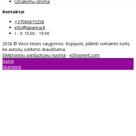
Užsakymų istorija
Kontaktai
+37060615258
info@lapareja.lt
I - V: 10.00 - 19.00
2026 © Visos teisės saugomos. Kopijuoti, platinti svetainės turinį
be autorių sutikimo draudžiama.
Elektroninių parduotuvių nuoma
-
eShoprent.com
Rašyk
Skambink