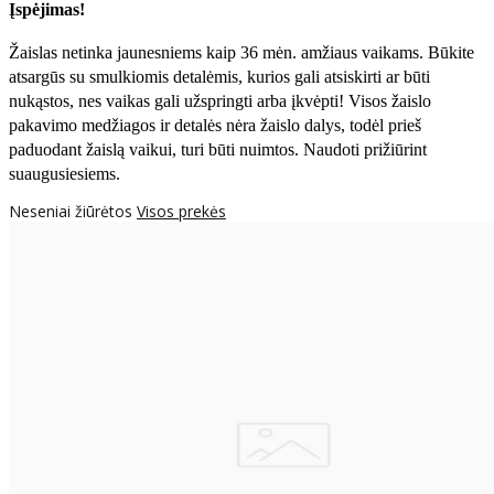
Įspėjimas!
Žaislas netinka jaunesniems kaip 36 mėn. amžiaus vaikams. Būkite
atsargūs su smulkiomis detalėmis, kurios gali atsiskirti ar būti
nukąstos, nes vaikas gali užspringti arba įkvėpti! Visos žaislо
pakavimo medžiagos ir detalės nėra žaislo dalys, todėl prieš
paduodant žaislą vaikui, turi būti nuimtos. Naudoti prižiūrint
suaugusiesiems.
Neseniai žiūrėtos
Visos prekės