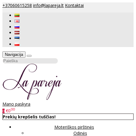
+37060615258
info@lapareja.lt
Kontaktai
Navigacija
Mano paskyra
00
€0
0
Prekių krepšelis tuščias!
Moteriškos pirštinės
Odinės