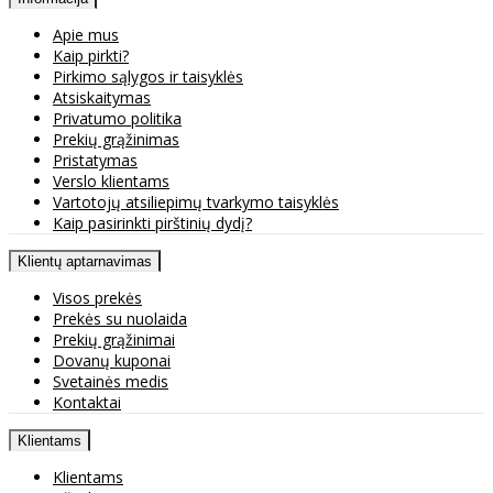
Apie mus
Kaip pirkti?
Pirkimo sąlygos ir taisyklės
Atsiskaitymas
Privatumo politika
Prekių grąžinimas
Pristatymas
Verslo klientams
Vartotojų atsiliepimų tvarkymo taisyklės
Kaip pasirinkti pirštinių dydį?
Klientų aptarnavimas
Visos prekės
Prekės su nuolaida
Prekių grąžinimai
Dovanų kuponai
Svetainės medis
Kontaktai
Klientams
Klientams