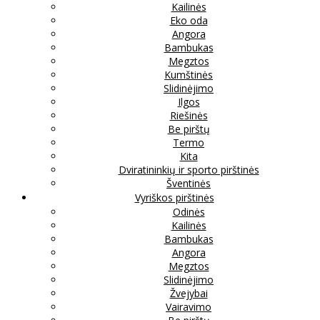
Kailinės
Eko oda
Angora
Bambukas
Megztos
Kumštinės
Slidinėjimo
Ilgos
Riešinės
Be pirštų
Termo
Kita
Dviratininkių ir sporto pirštinės
Šventinės
Vyriškos pirštinės
Odinės
Kailinės
Bambukas
Angora
Megztos
Slidinėjimo
Žvejybai
Vairavimo