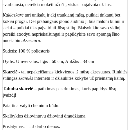
svarbiausia, nereikia mokėti užrišti, viskas pagalvota už Jus.
Kaklaskarė
turi unikalų ir akį traukiantį raštą, puikiai tinkantį bet
kokiai progai. Dėl prabangaus plono audinio ji bus maloni kūnui ir
sielai – puikiai tiks paįvairinti Jūsų stilių. Išlaisvinkite savo vidinį
poreiki atrodyti nepriekaištingai ir papildykite savo aprangą šiuo
nuostabiu
aksesuaru
.
Sudėtis: 100 % poliesteris
Dydis: Universalus: Ilgis - 60 cm, Aukštis - 34 cm
Skarelė
- tai nepakeičiamas kiekvienos iš mūsų
aksesuaras
. Rinkitės
stilingas
skarelės
internetu ir džiaukitės kokybe už prieinamą kainą.
Tabuba skarelė
– patikimas pasirinkimas, kuris papildys Jūsų
įvaizdį!
Patartina valyti cheminiu būdu.
Skalbyklos džiovintuvu džiovinti draudžiama.
Pristatymas: 1 - 3 darbo dienos.