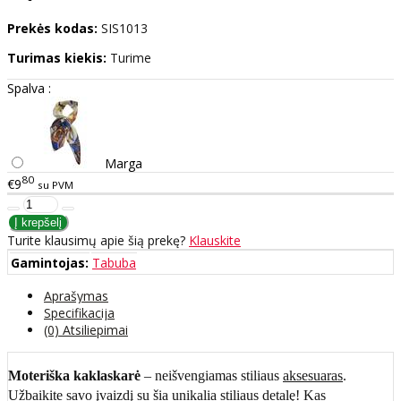
Prekės kodas:
SIS1013
Turimas kiekis:
Turime
Spalva :
Marga
80
€9
su PVM
Turite klausimų apie šią prekę?
Klauskite
Gamintojas:
Tabuba
Aprašymas
Specifikacija
(0) Atsiliepimai
Moteriška kaklaskarė
– neišvengiamas stiliaus
aksesuaras
.
Užbaikite savo įvaizdį su šia unikalia stiliaus detalę! Kas