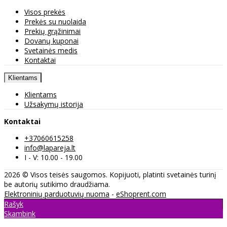
Visos prekės
Prekės su nuolaida
Prekių grąžinimai
Dovanų kuponai
Svetainės medis
Kontaktai
Klientams
Klientams
Užsakymų istorija
Kontaktai
+37060615258
info@lapareja.lt
I - V: 10.00 - 19.00
2026 © Visos teisės saugomos. Kopijuoti, platinti svetainės turinį
be autorių sutikimo draudžiama.
Elektroninių parduotuvių nuoma
-
eShoprent.com
Rašyk
Skambink