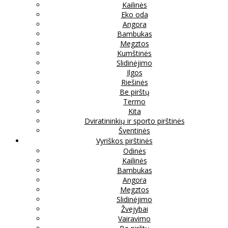
Kailinės
Eko oda
Angora
Bambukas
Megztos
Kumštinės
Slidinėjimo
Ilgos
Riešinės
Be pirštų
Termo
Kita
Dviratininkių ir sporto pirštinės
Šventinės
Vyriškos pirštinės
Odinės
Kailinės
Bambukas
Angora
Megztos
Slidinėjimo
Žvejybai
Vairavimo