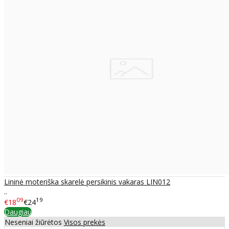
Lininė moteriška skarelė persikinis vakaras LIN012
..
09
19
€18
€24
Daugiau
Neseniai žiūrėtos
Visos prekės