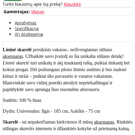
Turite klausimų apie šią prekę?
Klauskite
Gamintojas:
Vilayay
Aprašymas
Specifikacija
(0) Atsiliepimai
Lininė skarelė
persikinis vakaras– neišvengiamas stiliaus
aksesuaras
. Užbaikite savo įvaizdį su šia unikalia stiliaus detalę!
Lininė
s
karelė
turi unikalų ir akį traukiantį raštą, puikiai tinkantį bet
kokiai progai. Dėl prabangaus plono lininio audinio ji bus maloni
kūnui ir sielai – puikiai tiks pavasario ir vasaros vakarams.
Išlaisvinkite savo vidinį poreiki atrodyti nepriekaištingai ir
papildykite savo aprangą šiuo nuostabiu
aksesuaru
.
Sudėtis: 100 % linas
Dydis: Universalus: Ilgis - 185 cm, Aukštis - 75 cm
Skarelė
- tai nepakeičiamas kiekvienos iš mūsų
aksesuaras
. Rinkitės
stilingas
skarelės
internetu ir džiaukitės kokybe už prieinamą kainą.