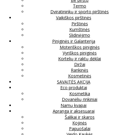
Be pirštų
Termo
Dviratininkų ir sporto pirštinės
Vaikiškos pirštinės
Pirštinės
Kumštinės
Slidinėjimo
Piniginės ir Galanterija
Moteriškos piniginės
Vyriškos piniginės
Kortelių ir raktų dėklai
Diržai
Rankinės
Kosmetinės
SAVAITĖS AKCIJA
Eco produktai
Kosmetika
Dovanėlių rinkiniai
Namų kvapai
Apranga ir aksesuarai
Šalikai ir skaros
Kojinės
Papuošalai
Veido Kaukės