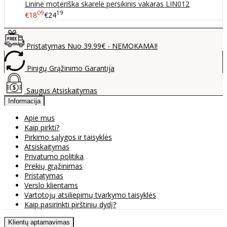
Lininė moteriška skarelė persikinis vakaras LIN012
09
19
€18
€24
Pristatymas Nuo 39.99€ - NEMOKAMAI!
Pinigų Grąžinimo Garantija
Saugus Atsiskaitymas
Informacija
Apie mus
Kaip pirkti?
Pirkimo sąlygos ir taisyklės
Atsiskaitymas
Privatumo politika
Prekių grąžinimas
Pristatymas
Verslo klientams
Vartotojų atsiliepimų tvarkymo taisyklės
Kaip pasirinkti pirštinių dydį?
Klientų aptarnavimas