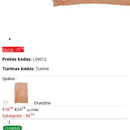
%
Akcija
-25
Prekės kodas:
LIN012
Turimas kiekis:
Turime
Spalva :
Oranžinė
09
19
€18
€24
su PVM
10
Sutaupote - €6