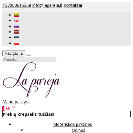
+37060615258
info@lapareja.lt
Kontaktai
Navigacija
Mano paskyra
00
€0
0
Prekių krepšelis tuščias!
Moteriškos pirštinės
Odinės