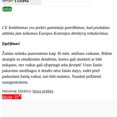
Rašyti
CE ženklinimas yra prekės gamintojo pareiškimas, kad produktas
atitinka jam taikomus Europos Komisijos direktyvų reikalavimus.
Įspėjimas!
Žaislas netinka jaunesniems kaip 36 mėn. amžiaus vaikams. Būkite
atsargūs su smulkiomis detalėmis, kurios gali atsiskirti ar būti
nukąstos, nes vaikas gali užspringti arba įkvėpti! Visos žaislо
pakavimo medžiagos ir detalės nėra žaislo dalys, todėl prieš
paduodant žaislą vaikui, turi būti nuimtos. Naudoti prižiūrint
suaugusiesiems.
Neseniai žiūrėtos
Visos prekės
%
Akcija
-25