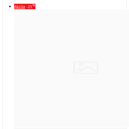
%
Akcija
-25