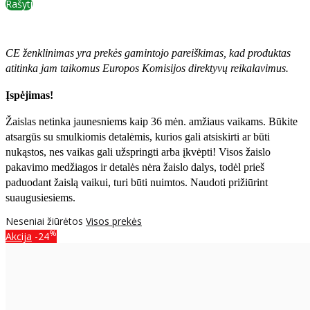
Rašyti
CE ženklinimas yra prekės gamintojo pareiškimas, kad produktas
atitinka jam taikomus Europos Komisijos direktyvų reikalavimus.
Įspėjimas!
Žaislas netinka jaunesniems kaip 36 mėn. amžiaus vaikams. Būkite
atsargūs su smulkiomis detalėmis, kurios gali atsiskirti ar būti
nukąstos, nes vaikas gali užspringti arba įkvėpti! Visos žaislо
pakavimo medžiagos ir detalės nėra žaislo dalys, todėl prieš
paduodant žaislą vaikui, turi būti nuimtos. Naudoti prižiūrint
suaugusiesiems.
Neseniai žiūrėtos
Visos prekės
%
Akcija
-24