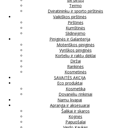
Be pirštų
Termo
Dviratininkų ir sporto pirštinės
Vaikiškos pirštinės
Pirštinės
Kumštinės
Slidinėjimo
Piniginės ir Galanterija
Moteriškos piniginės
Vyriškos piniginės
Kortelių ir raktų dėklai
Diržai
Rankinės
Kosmetinės
SAVAITĖS AKCIJA
Eco produktai
Kosmetika
Dovanėlių rinkiniai
Namų kvapai
Apranga ir aksesuarai
Šalikai ir skaros
Kojinės
Papuošalai
Veido Kaukės