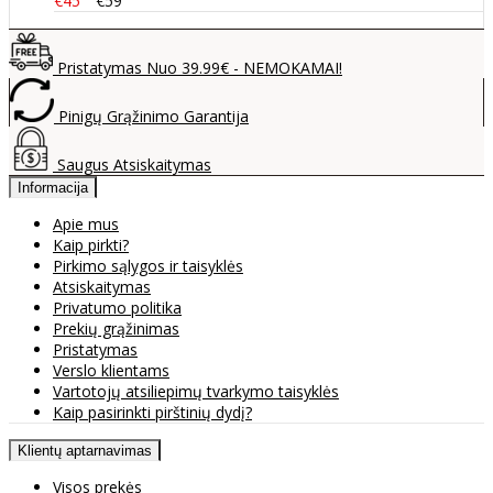
€45
€59
Pristatymas Nuo 39.99€ - NEMOKAMAI!
Pinigų Grąžinimo Garantija
Saugus Atsiskaitymas
Informacija
Apie mus
Kaip pirkti?
Pirkimo sąlygos ir taisyklės
Atsiskaitymas
Privatumo politika
Prekių grąžinimas
Pristatymas
Verslo klientams
Vartotojų atsiliepimų tvarkymo taisyklės
Kaip pasirinkti pirštinių dydį?
Klientų aptarnavimas
Visos prekės