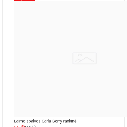
Laimo spalvos Carla Berry rankinė
08
28