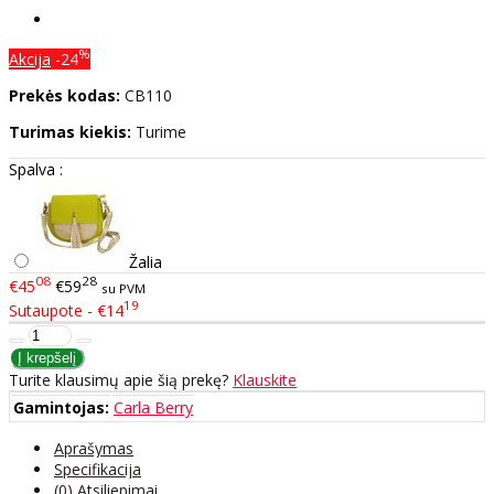
%
Akcija
-24
Prekės kodas:
CB110
Turimas kiekis:
Turime
Spalva :
Žalia
08
28
€45
€59
su PVM
19
Sutaupote - €14
Turite klausimų apie šią prekę?
Klauskite
Gamintojas:
Carla Berry
Aprašymas
Specifikacija
(0) Atsiliepimai