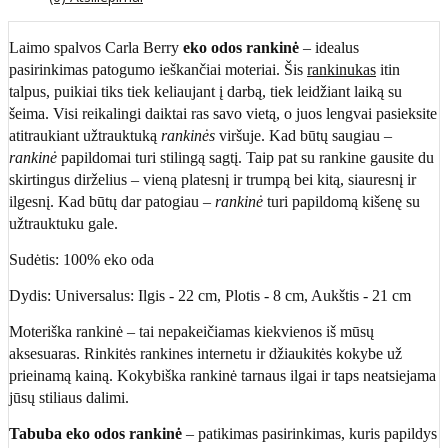
Laimo spalvos Carla Berry
eko odos rankinė
– idealus
pasirinkimas patogumo ieškančiai moteriai. Šis
rankinukas
itin
talpus, puikiai tiks tiek keliaujant į darbą, tiek leidžiant laiką su
šeima. Visi reikalingi daiktai ras savo vietą, o juos lengvai pasieksite
atitraukiant užtrauktuką
rankinės
viršuje. Kad būtų saugiau –
rankinė
papildomai turi stilingą sagtį. Taip pat su rankine gausite du
skirtingus dirželius – vieną platesnį ir trumpą bei kitą, siauresnį ir
ilgesnį. Kad būtų dar patogiau –
rankinė
turi papildomą kišenę su
užtrauktuku gale.
Sudėtis: 100% eko oda
Dydis: Universalus: Ilgis - 22 cm, Plotis - 8 cm, Aukštis - 21 cm
Moteriška rankinė – tai nepakeičiamas kiekvienos iš mūsų
aksesuaras. Rinkitės rankines internetu ir džiaukitės kokybe už
prieinamą kainą. Kokybiška rankinė tarnaus ilgai ir taps neatsiejama
jūsų stiliaus dalimi.
Tabuba eko odos rankinė
– patikimas pasirinkimas, kuris papildys