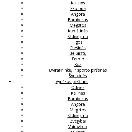
Kailinės
Eko oda
Angora
Bambukas
Megztos
Kumštinės
Slidinėjimo
Ilgos
Riešinės
Be pirštų
Termo
Kita
Dviratininkių ir sporto pirštinės
Šventinės
Vyriškos pirštinės
Odinės
Kailinės
Bambukas
Angora
Megztos
Slidinėjimo
Žvejybai
Vairavimo