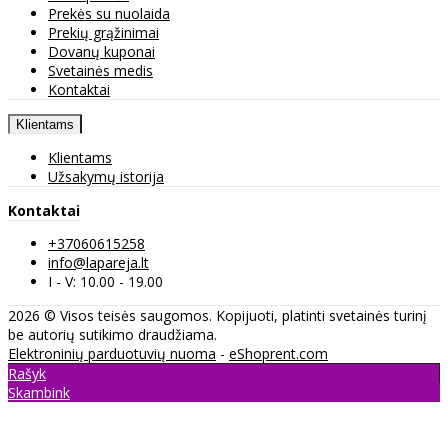
Prekės su nuolaida
Prekių grąžinimai
Dovanų kuponai
Svetainės medis
Kontaktai
Klientams
Klientams
Užsakymų istorija
Kontaktai
+37060615258
info@lapareja.lt
I - V: 10.00 - 19.00
2026 © Visos teisės saugomos. Kopijuoti, platinti svetainės turinį
be autorių sutikimo draudžiama.
Elektroninių parduotuvių nuoma
-
eShoprent.com
Rašyk
Skambink