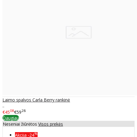
Laimo spalvos Carla Berry rankinė
..
08
28
€45
€59
Daugiau
Neseniai žiūrėtos
Visos prekės
%
Akcija
-24