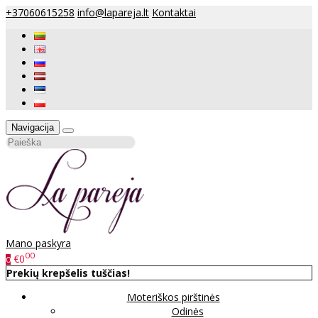
+37060615258
info@lapareja.lt
Kontaktai
Navigacija
Mano paskyra
00
€0
0
Prekių krepšelis tuščias!
Moteriškos pirštinės
Odinės