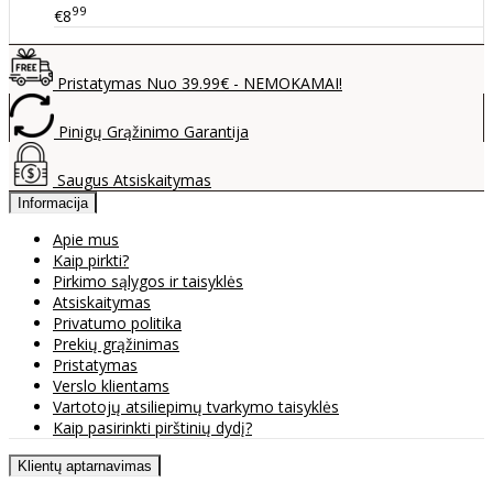
99
€8
Pristatymas Nuo 39.99€ - NEMOKAMAI!
Pinigų Grąžinimo Garantija
Saugus Atsiskaitymas
Informacija
Apie mus
Kaip pirkti?
Pirkimo sąlygos ir taisyklės
Atsiskaitymas
Privatumo politika
Prekių grąžinimas
Pristatymas
Verslo klientams
Vartotojų atsiliepimų tvarkymo taisyklės
Kaip pasirinkti pirštinių dydį?
Klientų aptarnavimas