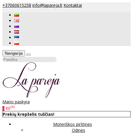
+37060615258
info@lapareja.lt
Kontaktai
Navigacija
Mano paskyra
00
€0
0
Prekių krepšelis tuščias!
Moteriškos pirštinės
Odinės