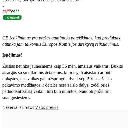
..
99
99
€6
€9
CE ženklinimas yra prekės gamintojo pareiškimas, kad produktas
atitinka jam taikomus Europos Komisijos direktyvų reikalavimus.
Įspėjimas!
Žaislas netinka jaunesniems kaip 36 mėn. amžiaus vaikams. Būkite
atsargūs su smulkiomis detalėmis, kurios gali atsiskirti ar būti
nukąstos, nes vaikas gali užspringti arba įkvėpti! Visos žaislо
pakavimo medžiagos ir detalės nėra žaislo dalys, todėl prieš
paduodant žaislą vaikui, turi būti nuimtos. Naudoti prižiūrint
suaugusiesiems.
Neseniai žiūrėtos
Visos prekės