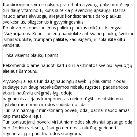
Kondicionierius yra emulsija, praturtinta alyvuogių aliejumi. Aliejus
turi daug vitamino E, kuris suteikia prevencinę apsaugą. Dažnai
naudojamas alyvuogių aliejaus kondicionierius daro plaukus
sveikesnius, blizgesnius ir gyvybingesnius.
Po plovimo kondicionierius palieka plaukus mikštus ir lengvai
iššukuojamus. Kondicionierių naudokite ant švarių plaukų, švelniai
išmasažuokite, trumpam palikite, kad įsigertų ir išplaukite šiltu
vandeniu.
Tinka visiems plaukų tipams.
Rekomenduojame naudoti kartu su La Chinatos švelniu layvuogių
aliejaus šampūnu.
Alyvuogių aliejus turi daug naudingų savybiių plaukams ir odai:
sudėtyje turi daug nepakeičiamos riebalų rūgšties, padedančios
atkurti natūralų drėgmės lygį odoje.
pagrindinis aliejaus komponentas oleino rūgštis neatskiriama
ląstelių membranų ir odos sudedamoji dalis.
Turi raminamąjį ir minkštinantį poveikį odai, dažnai naudojamas
kaip masažo aliejus.
Turi tonizuojantį poveikį viršutiniam odos sluoksniui apsaugo odą
nuo išorinių veiksnių, išsaugo dermos struktūrą, gerinanti
regeneraciją ir padidina odos stangrumą.