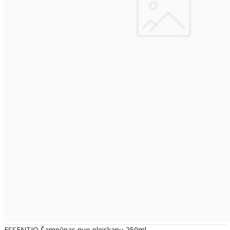
ESSENTIQ Šampūnas nuo pleiskanų 250ml