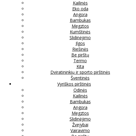
Kailinės
Eko oda
Angora
Bambukas
Megztos
Kumštinės
Slidinėjimo
Ilgos
Riešinės
Be pirštų
Termo
Kita
Dviratininkių ir sporto pirštinės
Šventinės
Vyriškos pirštinės
Odinės
Kailinės
Bambukas
Angora
Megztos
Slidinėjimo
Žvejybai
Vairavimo