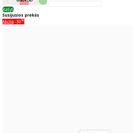
Rašyti
Susijusios prekės
%
Akcija
-30