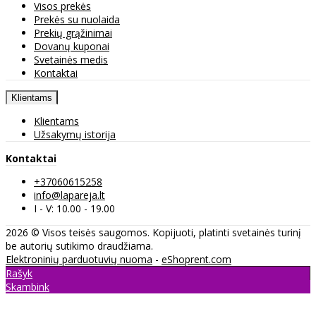
Visos prekės
Prekės su nuolaida
Prekių grąžinimai
Dovanų kuponai
Svetainės medis
Kontaktai
Klientams
Klientams
Užsakymų istorija
Kontaktai
+37060615258
info@lapareja.lt
I - V: 10.00 - 19.00
2026 © Visos teisės saugomos. Kopijuoti, platinti svetainės turinį
be autorių sutikimo draudžiama.
Elektroninių parduotuvių nuoma
-
eShoprent.com
Rašyk
Skambink