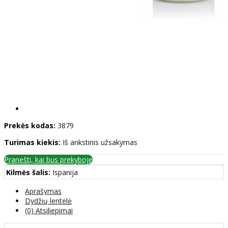
Prekės kodas:
3879
Turimas kiekis:
Iš ankstinis užsakymas
Pranešti, kai bus prekyboje
Kilmės šalis:
Ispanija
Aprašymas
Dydžių lentelė
(0) Atsiliepimai