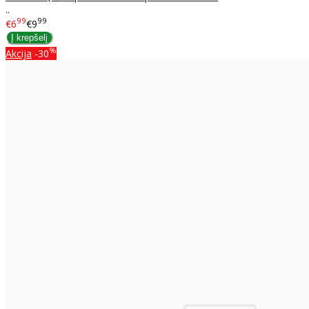
..
99
99
€6
€9
%
Akcija
-30