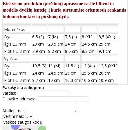
Kiekvieno produkto (pirštinių) aprašyme rasite būtent to
modelio dydžių lentelę, į kurią turėtumėte orientuotis renkantis
tinkamą konkrečių pirštinių dydį.
Moteriškos
Dydis
6,5 (S)
7 (M)
7,5 (L)
8 (XL)
8,5 (XXL)
Ilgis ±3 mm
23 cm
23,5 cm
24 cm
24,5 cm
25 cm
Plotis ± 3 mm
7,9 cm
8,2 cm
8,5 cm
8,8 cm
9,1 cm
Vyriškos
Dydis
10,5 (S)
11 (M)
11,5 (L)
12 (XL)
12,5 (XXL)
Ilgis ±3 mm
24 сm
24,5 сm
25 сm
25,5 сm
26 сm
Plotis ± 3 mm
9,7 сm
10 сm
10,3 сm
10,6 сm
10,9 сm
Parašyti atsiliepimą
Vardas:
El. pašto adresas:
Atsiliepimas:
Įvertinimas:
Įveskite saugos kodą: