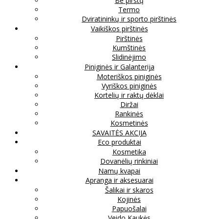
Be pirštų
Termo
Dviratininkų ir sporto pirštinės
Vaikiškos pirštinės
Pirštinės
Kumštinės
Slidinėjimo
Piniginės ir Galanterija
Moteriškos piniginės
Vyriškos piniginės
Kortelių ir raktų dėklai
Diržai
Rankinės
Kosmetinės
SAVAITĖS AKCIJA
Eco produktai
Kosmetika
Dovanėlių rinkiniai
Namų kvapai
Apranga ir aksesuarai
Šalikai ir skaros
Kojinės
Papuošalai
Veido Kaukės