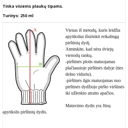
Tinka visiems plaukų tipams.
Turinys: 250 ml
Vienas iš metodų, kuris leidžia
apytiksliai išsirinkti reikalingą
pirštinių dydį.
Atminkite, kad nėra dviejų
vienodų rankų.
-pirštinės plotis matuojamas
plačiausioje pirštinės dalyje (ties
delno viduriu).
-pirštinės ilgis matuojamas nuo
pirštinės dydžiojo piršto viršūnės
iki užlenkto atraito apačios.
Matavimo dydis yra Jūsų
apytikslis pirštinių dydis.