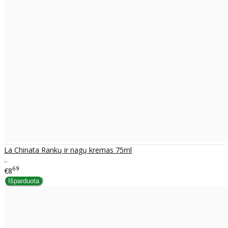
La Chinata Rankų ir nagų kremas 75ml
..
69
€8