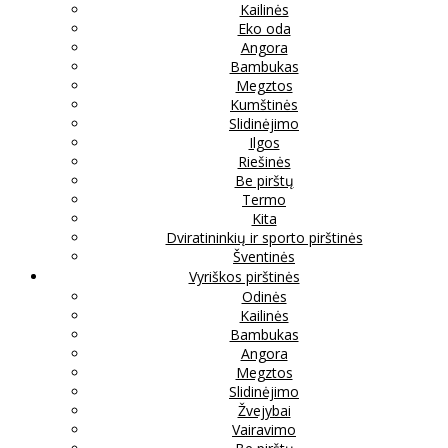
Kailinės
Eko oda
Angora
Bambukas
Megztos
Kumštinės
Slidinėjimo
Ilgos
Riešinės
Be pirštų
Termo
Kita
Dviratininkių ir sporto pirštinės
Šventinės
Vyriškos pirštinės
Odinės
Kailinės
Bambukas
Angora
Megztos
Slidinėjimo
Žvejybai
Vairavimo