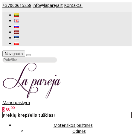
+37060615258
info@lapareja.lt
Kontaktai
Navigacija
Mano paskyra
00
€0
0
Prekių krepšelis tuščias!
Moteriškos pirštinės
Odinės