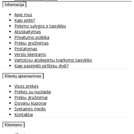
Informacija
Apie mus
Kaip pirkti?
Pirkimo sąlygos ir taisyklės
Atsiskaitymas
Privatumo politika
Prekių grąžinimas
Pristatymas
Verslo klientams
Vartotojų atsiliepimų tvarkymo taisyklės
Kaip pasirinkti pirštinių dydį?
Klientų aptarnavimas
Visos prekės
Prekės su nuolaida
Prekių grąžinimai
Dovanų kuponai
Svetainės medis
Kontaktai
Klientams