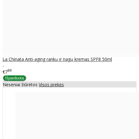
La Chinata Anti-aging rankų ir nagų kremas SPF8 50ml
..
89
€7
Neseniai žiūrėtos
Visos prekės