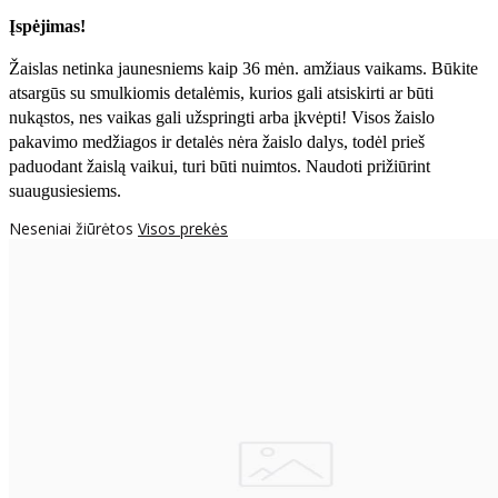
Įspėjimas!
Žaislas netinka jaunesniems kaip 36 mėn. amžiaus vaikams. Būkite
atsargūs su smulkiomis detalėmis, kurios gali atsiskirti ar būti
nukąstos, nes vaikas gali užspringti arba įkvėpti! Visos žaislо
pakavimo medžiagos ir detalės nėra žaislo dalys, todėl prieš
paduodant žaislą vaikui, turi būti nuimtos. Naudoti prižiūrint
suaugusiesiems.
Neseniai žiūrėtos
Visos prekės