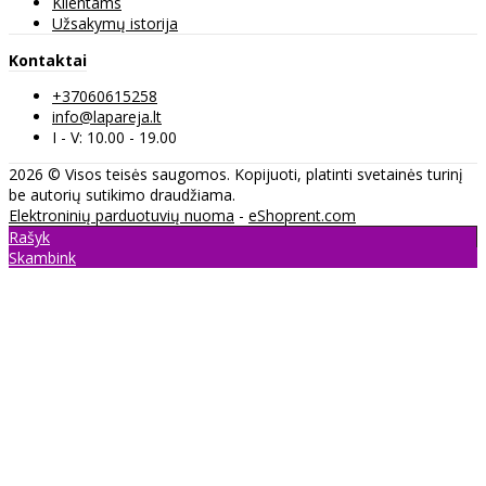
Klientams
Užsakymų istorija
Kontaktai
+37060615258
info@lapareja.lt
I - V: 10.00 - 19.00
2026 © Visos teisės saugomos. Kopijuoti, platinti svetainės turinį
be autorių sutikimo draudžiama.
Elektroninių parduotuvių nuoma
-
eShoprent.com
Rašyk
Skambink