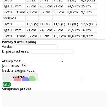
Dydis
6,5 (S)
7 (M)
7,5 (L)
8 (XL)
8,5 (XXL)
Ilgis ±3 mm
23 cm
23,5 cm
24 cm
24,5 cm
25 cm
Plotis ± 3 mm
7,9 cm
8,2 cm
8,5 cm
8,8 cm
9,1 cm
Vyriškos
Dydis
10,5 (S)
11 (M)
11,5 (L)
12 (XL)
12,5 (XXL)
Ilgis ±3 mm
24 сm
24,5 сm
25 сm
25,5 сm
26 сm
Plotis ± 3 mm
9,7 сm
10 сm
10,3 сm
10,6 сm
10,9 сm
Parašyti atsiliepimą
Vardas:
El. pašto adresas:
Atsiliepimas:
Įvertinimas:
Įveskite saugos kodą:
Rašyti
Susijusios prekės