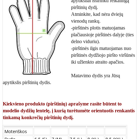
apytiksliai išsirinkti reikalingą
pirštinių dydį.
Atminkite, kad nėra dviejų
vienodų rankų.
-pirštinės plotis matuojamas
plačiausioje pirštinės dalyje (ties
delno viduriu).
-pirštinės ilgis matuojamas nuo
pirštinės dydžiojo piršto viršūnės
iki užlenkto atraito apačios.
Matavimo dydis yra Jūsų
apytikslis pirštinių dydis.
Kiekvieno produkto (pirštinių) aprašyme rasite būtent to
modelio dydžių lentelę, į kurią turėtumėte orientuotis renkantis
tinkamą konkrečių pirštinių dydį.
Moteriškos