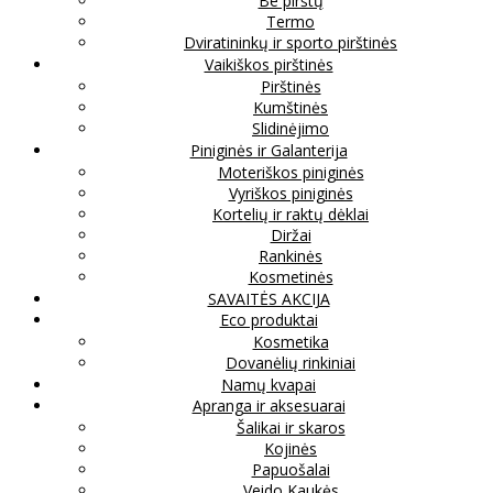
Be pirštų
Termo
Dviratininkų ir sporto pirštinės
Vaikiškos pirštinės
Pirštinės
Kumštinės
Slidinėjimo
Piniginės ir Galanterija
Moteriškos piniginės
Vyriškos piniginės
Kortelių ir raktų dėklai
Diržai
Rankinės
Kosmetinės
SAVAITĖS AKCIJA
Eco produktai
Kosmetika
Dovanėlių rinkiniai
Namų kvapai
Apranga ir aksesuarai
Šalikai ir skaros
Kojinės
Papuošalai
Veido Kaukės