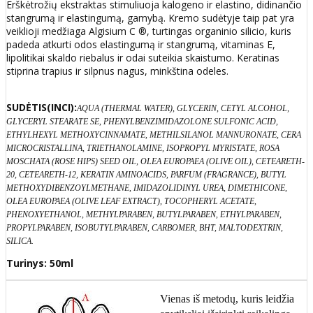
Erškėtrožių ekstraktas stimuliuoja kalogeno ir elastino, didinančio
stangrumą ir elastingumą, gamybą. Kremo sudėtyje taip pat yra
veiklioji medžiaga Algisium C ®, turtingas organinio silicio, kuris
padeda atkurti odos elastingumą ir stangrumą, vitaminas E,
lipolitikai skaldo riebalus ir odai suteikia skaistumo. Keratinas
stiprina trapius ir silpnus nagus, minkština odeles.
SUDĖTIS(INCI):
AQUA (THERMAL WATER), GLYCERIN, CETYL ALCOHOL,
GLYCERYL STEARATE SE, PHENYLBENZIMIDAZOLONE SULFONIC ACID,
ETHYLHEXYL METHOXYCINNAMATE, METHILSILANOL MANNURONATE, CERA
MICROCRISTALLINA, TRIETHANOLAMINE, ISOPROPYL MYRISTATE, ROSA
MOSCHATA (ROSE HIPS) SEED OIL, OLEA EUROPAEA (OLIVE OIL), CETEARETH-
20, CETEARETH-12, KERATIN AMINOACIDS, PARFUM (FRAGRANCE), BUTYL
METHOXYDIBENZOYLMETHANE, IMIDAZOLIDINYL UREA, DIMETHICONE,
OLEA EUROPAEA (OLIVE LEAF EXTRACT), TOCOPHERYL ACETATE,
PHENOXYETHANOL, METHYLPARABEN, BUTYLPARABEN, ETHYLPARABEN,
PROPYLPARABEN, ISOBUTYLPARABEN, CARBOMER, BHT, MALTODEXTRIN,
SILICA.
Turinys: 50ml
Vienas iš metodų, kuris leidžia