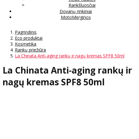
Rankšluosčiai
Dovanų rinkiniai
MotoMerginos
Pagrindinis
Eco produktai
Kosmetika
Rankų priežiūra
La Chinata Anti-aging rankų ir nagų kremas SPF8 50ml
La Chinata Anti-aging rankų ir
nagų kremas SPF8 50ml