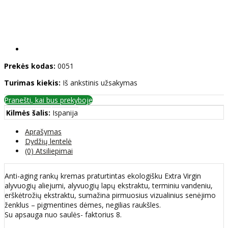
Prekės kodas:
0051
Turimas kiekis:
Iš ankstinis užsakymas
Pranešti, kai bus prekyboje
Kilmės šalis:
Ispanija
Aprašymas
Dydžių lentelė
(0) Atsiliepimai
Anti-aging rankų kremas praturtintas ekologišku Extra Virgin
alyvuogių aliejumi, alyvuogių lapų ekstraktu, terminiu vandeniu,
erškėtrožių ekstraktu, sumažina pirmuosius vizualinius senėjimo
ženklus – pigmentines dėmes, negilias raukšles.
Su apsauga nuo saulės- faktorius 8.