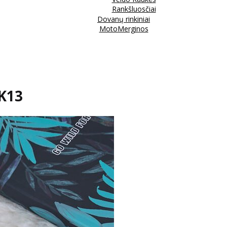
Rankšluosčiai
Dovanų rinkiniai
MotoMerginos
RK13