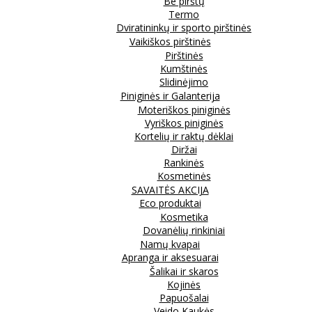
Be pirštų
Termo
Dviratininkų ir sporto pirštinės
Vaikiškos pirštinės
Pirštinės
Kumštinės
Slidinėjimo
Piniginės ir Galanterija
Moteriškos piniginės
Vyriškos piniginės
Kortelių ir raktų dėklai
Diržai
Rankinės
Kosmetinės
SAVAITĖS AKCIJA
Eco produktai
Kosmetika
Dovanėlių rinkiniai
Namų kvapai
Apranga ir aksesuarai
Šalikai ir skaros
Kojinės
Papuošalai
Veido Kaukės