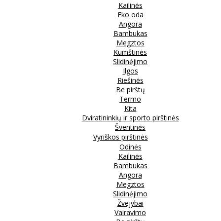
Kailinės
Eko oda
Angora
Bambukas
Megztos
Kumštinės
Slidinėjimo
Ilgos
Riešinės
Be pirštų
Termo
Kita
Dviratininkių ir sporto pirštinės
Šventinės
Vyriškos pirštinės
Odinės
Kailinės
Bambukas
Angora
Megztos
Slidinėjimo
Žvejybai
Vairavimo