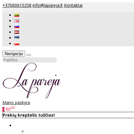
+37060615258
info@lapareja.lt
Kontaktai
Navigacija
Mano paskyra
00
€0
0
Prekių krepšelis tuščias!