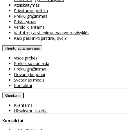
Atsiskaitymas
Privatumo politika
Prekių grąžinimas
Pristatymas
Verslo klientams
Vartotojų atsiliepimų tvarkymo taisyklės
Kaip pasirinkti pirštinių dydį?
Klientų aptarnavimas
Visos prekės
Prekės su nuolaida
Prekių grąžinimai
Dovanų kuponai
Svetainės medis
Kontaktai
Klientams
Klientams
Užsakymų istorija
Kontaktai