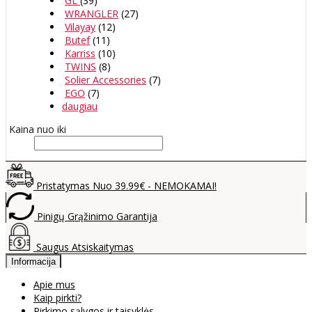
GL
(39)
WRANGLER
(27)
Vilayay
(12)
Butef
(11)
Karriss
(10)
TWINS
(8)
Solier Accessories
(7)
EGO
(7)
daugiau
Kaina nuo iki
Pristatymas Nuo 39.99€ - NEMOKAMAI!
Pinigų Grąžinimo Garantija
Saugus Atsiskaitymas
Informacija
Apie mus
Kaip pirkti?
Pirkimo sąlygos ir taisyklės