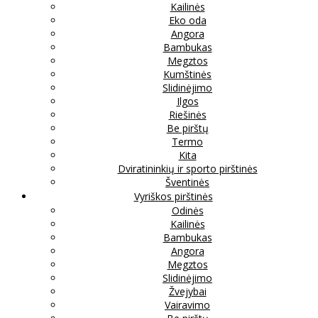
Kailinės
Eko oda
Angora
Bambukas
Megztos
Kumštinės
Slidinėjimo
Ilgos
Riešinės
Be pirštų
Termo
Kita
Dviratininkių ir sporto pirštinės
Šventinės
Vyriškos pirštinės
Odinės
Kailinės
Bambukas
Angora
Megztos
Slidinėjimo
Žvejybai
Vairavimo