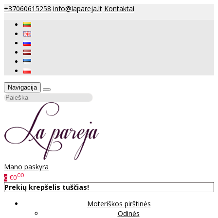
+37060615258
info@lapareja.lt
Kontaktai
Navigacija
Mano paskyra
00
€0
0
Prekių krepšelis tuščias!
Moteriškos pirštinės
Odinės