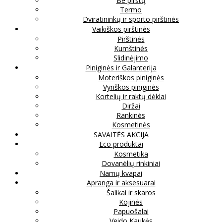
Be pirštų
Termo
Dviratininkų ir sporto pirštinės
Vaikiškos pirštinės
Pirštinės
Kumštinės
Slidinėjimo
Piniginės ir Galanterija
Moteriškos piniginės
Vyriškos piniginės
Kortelių ir raktų dėklai
Diržai
Rankinės
Kosmetinės
SAVAITĖS AKCIJA
Eco produktai
Kosmetika
Dovanėlių rinkiniai
Namų kvapai
Apranga ir aksesuarai
Šalikai ir skaros
Kojinės
Papuošalai
Veido Kaukės