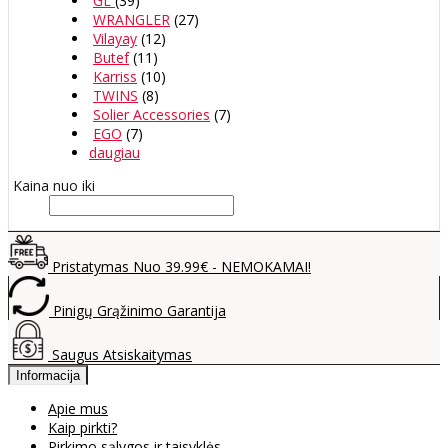
GL
(39)
WRANGLER
(27)
Vilayay
(12)
Butef
(11)
Karriss
(10)
TWINS
(8)
Solier Accessories
(7)
EGO
(7)
daugiau
Kaina nuo iki
Pristatymas Nuo 39.99€ - NEMOKAMAI!
Pinigų Grąžinimo Garantija
Saugus Atsiskaitymas
Informacija
Apie mus
Kaip pirkti?
Pirkimo sąlygos ir taisyklės