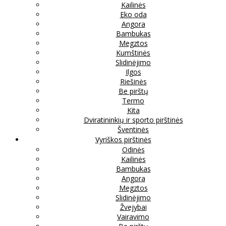
Kailinės
Eko oda
Angora
Bambukas
Megztos
Kumštinės
Slidinėjimo
Ilgos
Riešinės
Be pirštų
Termo
Kita
Dviratininkių ir sporto pirštinės
Šventinės
Vyriškos pirštinės
Odinės
Kailinės
Bambukas
Angora
Megztos
Slidinėjimo
Žvejybai
Vairavimo