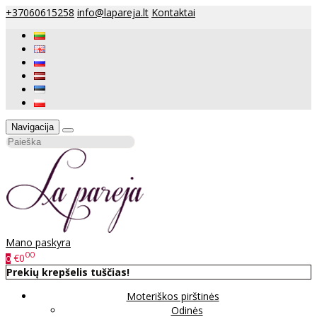
+37060615258
info@lapareja.lt
Kontaktai
Navigacija
Mano paskyra
00
€0
0
Prekių krepšelis tuščias!
Moteriškos pirštinės
Odinės