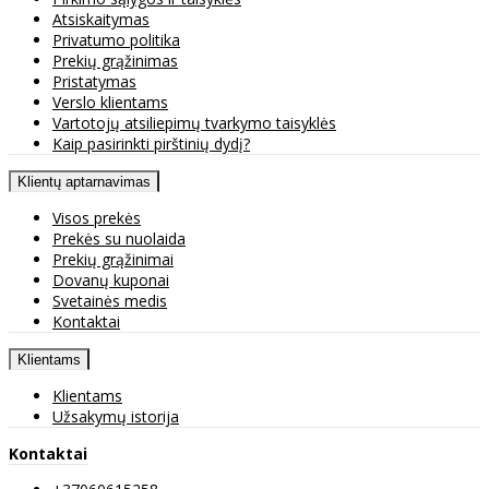
Atsiskaitymas
Privatumo politika
Prekių grąžinimas
Pristatymas
Verslo klientams
Vartotojų atsiliepimų tvarkymo taisyklės
Kaip pasirinkti pirštinių dydį?
Klientų aptarnavimas
Visos prekės
Prekės su nuolaida
Prekių grąžinimai
Dovanų kuponai
Svetainės medis
Kontaktai
Klientams
Klientams
Užsakymų istorija
Kontaktai