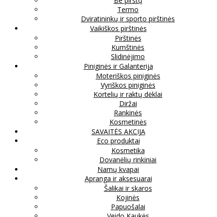
Be pirštų
Termo
Dviratininkų ir sporto pirštinės
Vaikiškos pirštinės
Pirštinės
Kumštinės
Slidinėjimo
Piniginės ir Galanterija
Moteriškos piniginės
Vyriškos piniginės
Kortelių ir raktų dėklai
Diržai
Rankinės
Kosmetinės
SAVAITĖS AKCIJA
Eco produktai
Kosmetika
Dovanėlių rinkiniai
Namų kvapai
Apranga ir aksesuarai
Šalikai ir skaros
Kojinės
Papuošalai
Veido Kaukės