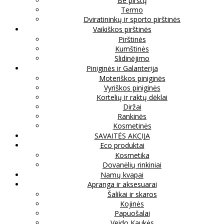
Be pirštų
Termo
Dviratininkų ir sporto pirštinės
Vaikiškos pirštinės
Pirštinės
Kumštinės
Slidinėjimo
Piniginės ir Galanterija
Moteriškos piniginės
Vyriškos piniginės
Kortelių ir raktų dėklai
Diržai
Rankinės
Kosmetinės
SAVAITĖS AKCIJA
Eco produktai
Kosmetika
Dovanėlių rinkiniai
Namų kvapai
Apranga ir aksesuarai
Šalikai ir skaros
Kojinės
Papuošalai
Veido Kaukės