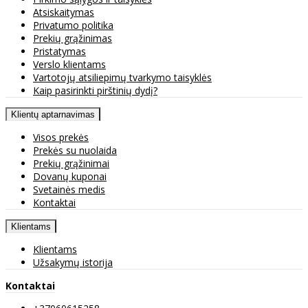
Atsiskaitymas
Privatumo politika
Prekių grąžinimas
Pristatymas
Verslo klientams
Vartotojų atsiliepimų tvarkymo taisyklės
Kaip pasirinkti pirštinių dydį?
Klientų aptarnavimas
Visos prekės
Prekės su nuolaida
Prekių grąžinimai
Dovanų kuponai
Svetainės medis
Kontaktai
Klientams
Klientams
Užsakymų istorija
Kontaktai