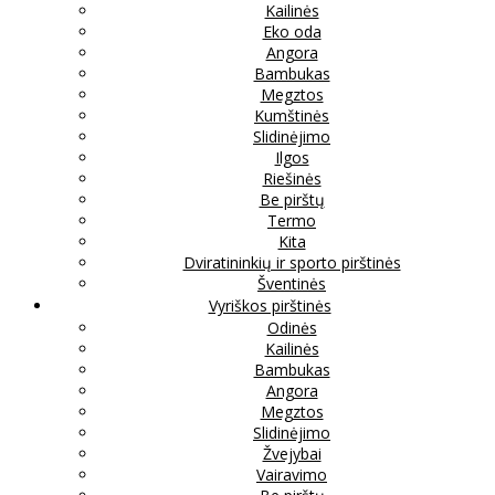
Kailinės
Eko oda
Angora
Bambukas
Megztos
Kumštinės
Slidinėjimo
Ilgos
Riešinės
Be pirštų
Termo
Kita
Dviratininkių ir sporto pirštinės
Šventinės
Vyriškos pirštinės
Odinės
Kailinės
Bambukas
Angora
Megztos
Slidinėjimo
Žvejybai
Vairavimo