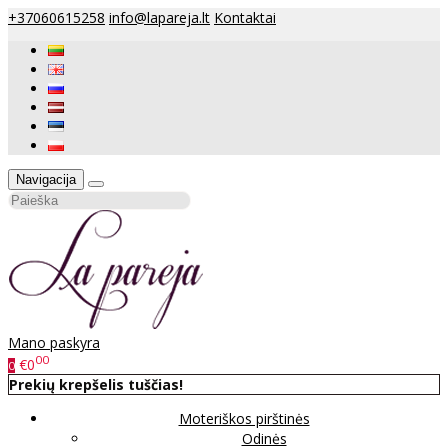
+37060615258
info@lapareja.lt
Kontaktai
Navigacija
Mano paskyra
00
€0
0
Prekių krepšelis tuščias!
Moteriškos pirštinės
Odinės