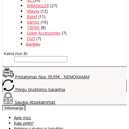
GL
(39)
WRANGLER
(27)
Vilayay
(12)
Butef
(11)
Karriss
(10)
TWINS
(8)
Solier Accessories
(7)
EGO
(7)
daugiau
Kaina nuo iki
Pristatymas Nuo 39.99€ - NEMOKAMAI!
Pinigų Grąžinimo Garantija
Saugus Atsiskaitymas
Informacija
Apie mus
Kaip pirkti?
Pirkimo sąlygos ir taisyklės