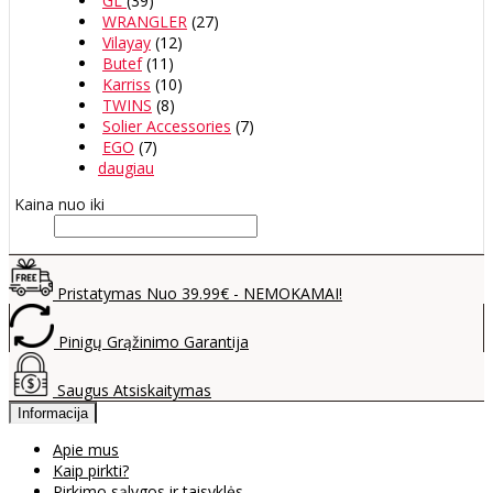
GL
(39)
WRANGLER
(27)
Vilayay
(12)
Butef
(11)
Karriss
(10)
TWINS
(8)
Solier Accessories
(7)
EGO
(7)
daugiau
Kaina nuo iki
Pristatymas Nuo 39.99€ - NEMOKAMAI!
Pinigų Grąžinimo Garantija
Saugus Atsiskaitymas
Informacija
Apie mus
Kaip pirkti?
Pirkimo sąlygos ir taisyklės