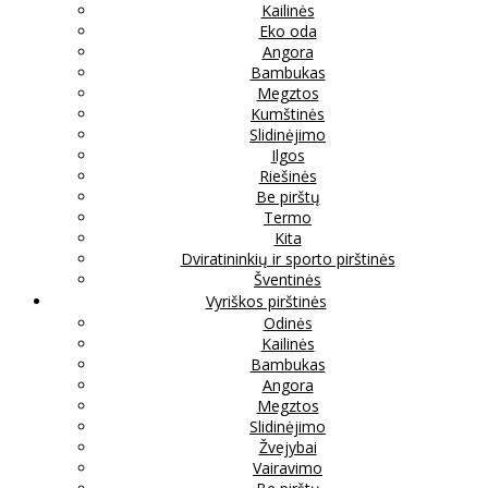
Kailinės
Eko oda
Angora
Bambukas
Megztos
Kumštinės
Slidinėjimo
Ilgos
Riešinės
Be pirštų
Termo
Kita
Dviratininkių ir sporto pirštinės
Šventinės
Vyriškos pirštinės
Odinės
Kailinės
Bambukas
Angora
Megztos
Slidinėjimo
Žvejybai
Vairavimo