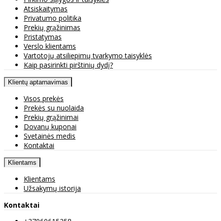
Atsiskaitymas
Privatumo politika
Prekių grąžinimas
Pristatymas
Verslo klientams
Vartotojų atsiliepimų tvarkymo taisyklės
Kaip pasirinkti pirštinių dydį?
Klientų aptarnavimas
Visos prekės
Prekės su nuolaida
Prekių grąžinimai
Dovanų kuponai
Svetainės medis
Kontaktai
Klientams
Klientams
Užsakymų istorija
Kontaktai