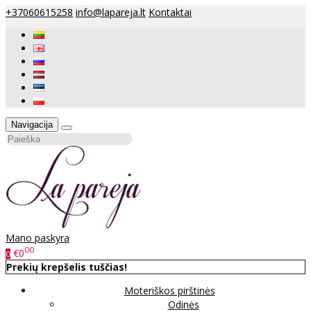
+37060615258
info@lapareja.lt
Kontaktai
Navigacija
Mano paskyra
00
€0
0
Prekių krepšelis tuščias!
Moteriškos pirštinės
Odinės