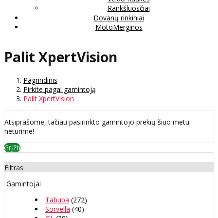
Rankšluosčiai
Dovanų rinkiniai
MotoMerginos
Palit XpertVision
Pagrindinis
Pirkite pagal gamintoją
Palit XpertVision
Atsiprašome, tačiau pasirinkto gamintojo prekių šiuo metu
neturime!
Grįžti
Filtras
Gamintojai
Tabuba
(272)
Sorvella
(40)