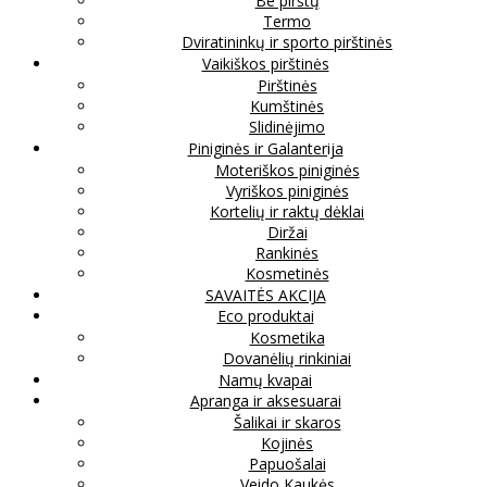
Be pirštų
Termo
Dviratininkų ir sporto pirštinės
Vaikiškos pirštinės
Pirštinės
Kumštinės
Slidinėjimo
Piniginės ir Galanterija
Moteriškos piniginės
Vyriškos piniginės
Kortelių ir raktų dėklai
Diržai
Rankinės
Kosmetinės
SAVAITĖS AKCIJA
Eco produktai
Kosmetika
Dovanėlių rinkiniai
Namų kvapai
Apranga ir aksesuarai
Šalikai ir skaros
Kojinės
Papuošalai
Veido Kaukės