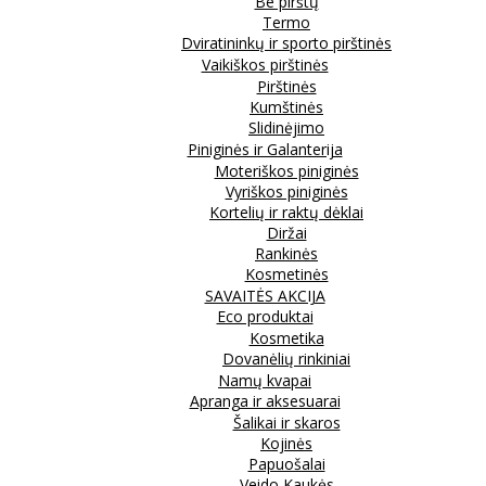
Be pirštų
Termo
Dviratininkų ir sporto pirštinės
Vaikiškos pirštinės
Pirštinės
Kumštinės
Slidinėjimo
Piniginės ir Galanterija
Moteriškos piniginės
Vyriškos piniginės
Kortelių ir raktų dėklai
Diržai
Rankinės
Kosmetinės
SAVAITĖS AKCIJA
Eco produktai
Kosmetika
Dovanėlių rinkiniai
Namų kvapai
Apranga ir aksesuarai
Šalikai ir skaros
Kojinės
Papuošalai
Veido Kaukės