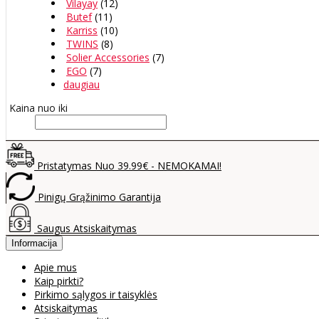
Vilayay
(12)
Butef
(11)
Karriss
(10)
TWINS
(8)
Solier Accessories
(7)
EGO
(7)
daugiau
Kaina nuo iki
Pristatymas Nuo 39.99€ - NEMOKAMAI!
Pinigų Grąžinimo Garantija
Saugus Atsiskaitymas
Informacija
Apie mus
Kaip pirkti?
Pirkimo sąlygos ir taisyklės
Atsiskaitymas