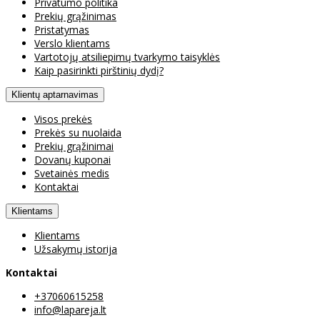
Privatumo politika
Prekių grąžinimas
Pristatymas
Verslo klientams
Vartotojų atsiliepimų tvarkymo taisyklės
Kaip pasirinkti pirštinių dydį?
Klientų aptarnavimas
Visos prekės
Prekės su nuolaida
Prekių grąžinimai
Dovanų kuponai
Svetainės medis
Kontaktai
Klientams
Klientams
Užsakymų istorija
Kontaktai
+37060615258
info@lapareja.lt