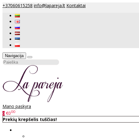
+37060615258
info@lapareja.lt
Kontaktai
Navigacija
Mano paskyra
00
€0
0
Prekių krepšelis tuščias!