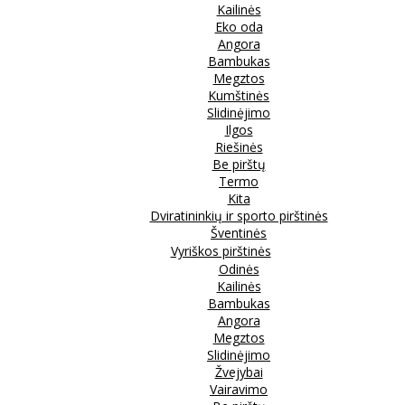
Kailinės
Eko oda
Angora
Bambukas
Megztos
Kumštinės
Slidinėjimo
Ilgos
Riešinės
Be pirštų
Termo
Kita
Dviratininkių ir sporto pirštinės
Šventinės
Vyriškos pirštinės
Odinės
Kailinės
Bambukas
Angora
Megztos
Slidinėjimo
Žvejybai
Vairavimo