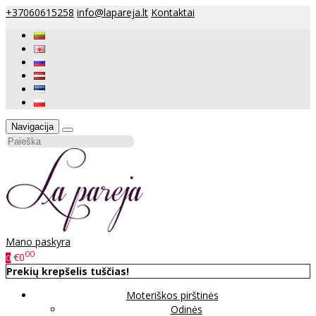
+37060615258
info@lapareja.lt
Kontaktai
Navigacija
Mano paskyra
00
€0
0
Prekių krepšelis tuščias!
Moteriškos pirštinės
Odinės