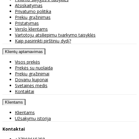
Atsiskaitymas
Privatumo politika
Prekių grąžinimas
Pristatymas
Verslo klientams
Vartotojų atsiliepimų tvarkymo taisyklės
Kaip pasirinkti pirštinių dydį?
Klientų aptarnavimas
Visos prekės
Prekės su nuolaida
Prekių grąžinimai
Dovanų kuponai
Svetainės medis
Kontaktai
Klientams
Klientams
Užsakymų istorija
Kontaktai