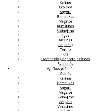
Kailinės
Eko oda
Angora
Bambukas
Megztos
Kumštinės
Slidinėjimo
Ilgos
Riešinės
Be pirštų
Termo
Kita
Dviratininkių ir sporto pirštinės
Šventinės
Vyriškos pirštinės
Odinės
Kailinės
Bambukas
Angora
Megztos
Slidinėjimo
Žvejybai
Vairavimo