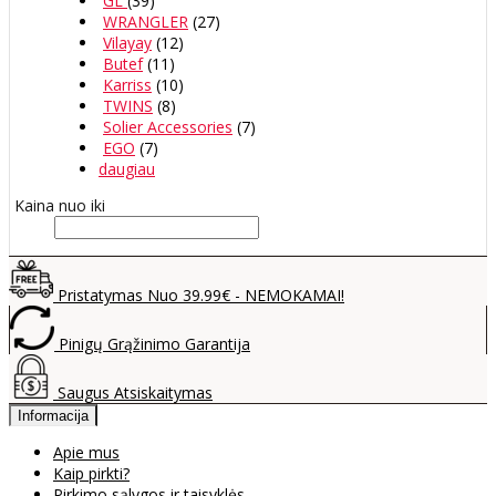
GL
(39)
WRANGLER
(27)
Vilayay
(12)
Butef
(11)
Karriss
(10)
TWINS
(8)
Solier Accessories
(7)
EGO
(7)
daugiau
Kaina nuo iki
Pristatymas Nuo 39.99€ - NEMOKAMAI!
Pinigų Grąžinimo Garantija
Saugus Atsiskaitymas
Informacija
Apie mus
Kaip pirkti?
Pirkimo sąlygos ir taisyklės