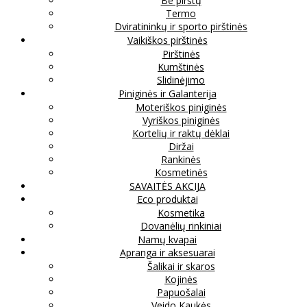
Be pirštų
Termo
Dviratininkų ir sporto pirštinės
Vaikiškos pirštinės
Pirštinės
Kumštinės
Slidinėjimo
Piniginės ir Galanterija
Moteriškos piniginės
Vyriškos piniginės
Kortelių ir raktų dėklai
Diržai
Rankinės
Kosmetinės
SAVAITĖS AKCIJA
Eco produktai
Kosmetika
Dovanėlių rinkiniai
Namų kvapai
Apranga ir aksesuarai
Šalikai ir skaros
Kojinės
Papuošalai
Veido Kaukės