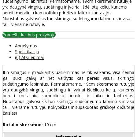
sudėtingumo labirintus. Permatomame, 19cm skersmens rutulyje
yra daugybė vingrių, sudėtingų ir įvairiai išdėliotų kelių, kuriems
pereiti metaliniu kamuoliuku prireiks ir laiko ir fantazijos.
Nuostabus galvosūkis turi skirtingo sudėtingumo labirintus ir visa
tai - viename rutulyje.
Pranešti, kai bus prekyboje
Aprašymas
Specifikacija
(0) Atsiliepimai
Itin smagus ir įtraukiantis užsiėmimas ne tik vaikams. Visa šeima
gali sukti galvą ar net varžytis kas pereis visus, skirtingo
sudėtingumo labirintus. Permatomame, 19cm skersmens rutulyje
yra daugybė vingrių, sudėtingų ir įvairiai išdėliotų kelių, kuriems
pereiti metaliniu kamuoliuku prireiks ir laiko ir fantazijos.
Nuostabus galvosūkis turi skirtingo sudėtingumo labirintus ir visa
tai - viename rutulyje. Kokybiškas ir supakuotas gražioje dėžutėje
žaislas!
Rutulio skersmuo:
19 cm
Informacija