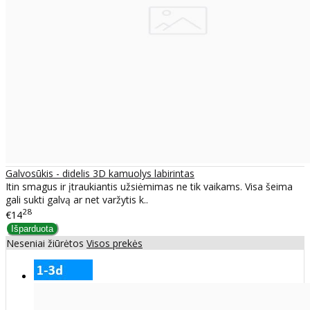
Galvosūkis - didelis 3D kamuolys labirintas
Itin smagus ir įtraukiantis užsiėmimas ne tik vaikams. Visa šeima
gali sukti galvą ar net varžytis k..
28
€14
Neseniai žiūrėtos
Visos prekės