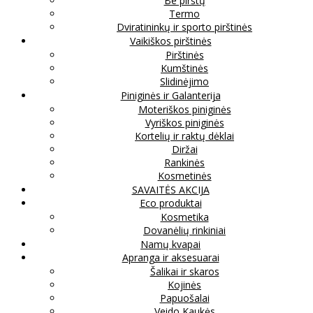
Be pirštų
Termo
Dviratininkų ir sporto pirštinės
Vaikiškos pirštinės
Pirštinės
Kumštinės
Slidinėjimo
Piniginės ir Galanterija
Moteriškos piniginės
Vyriškos piniginės
Kortelių ir raktų dėklai
Diržai
Rankinės
Kosmetinės
SAVAITĖS AKCIJA
Eco produktai
Kosmetika
Dovanėlių rinkiniai
Namų kvapai
Apranga ir aksesuarai
Šalikai ir skaros
Kojinės
Papuošalai
Veido Kaukės