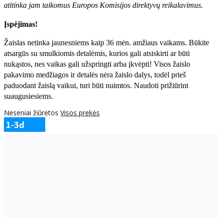
atitinka jam taikomus Europos Komisijos direktyvų reikalavimus.
Įspėjimas!
Žaislas netinka jaunesniems kaip 36 mėn. amžiaus vaikams. Būkite
atsargūs su smulkiomis detalėmis, kurios gali atsiskirti ar būti
nukąstos, nes vaikas gali užspringti arba įkvėpti! Visos žaislо
pakavimo medžiagos ir detalės nėra žaislo dalys, todėl prieš
paduodant žaislą vaikui, turi būti nuimtos. Naudoti prižiūrint
suaugusiesiems.
Neseniai žiūrėtos
Visos prekės