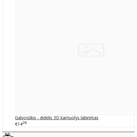
Galvosūkis - didelis 3D kamuolys labirintas
28
€14