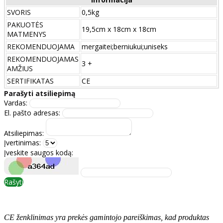
SVORIS
0,5kg
PAKUOTĖS
19,5cm x 18cm x 18cm
MATMENYS
REKOMENDUOJAMA
mergaitei;berniukui;uniseks
REKOMENDUOJAMAS
3 +
AMŽIUS
SERTIFIKATAS
CE
Parašyti atsiliepimą
Vardas:
El. pašto adresas:
Atsiliepimas:
Įvertinimas:
Įveskite saugos kodą:
Rašyti
CE ženklinimas yra prekės gamintojo pareiškimas, kad produktas