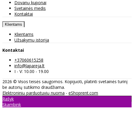
Dovanų kuponai
Svetainės medis
Kontaktai
Klientams
Klientams
Užsakymų istorija
Kontaktai
+37060615258
info@lapareja.lt
I - V: 10.00 - 19.00
2026 © Visos teisės saugomos. Kopijuoti, platinti svetainės turinį
be autorių sutikimo draudžiama.
Elektroninių parduotuvių nuoma
-
eShoprent.com
Rašyk
Skambink