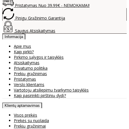
Pristatymas Nuo 39.99€ - NEMOKAMAI!
Pinigų Grąžinimo Garantija
Saugus Atsiskaitymas
Informacija
Apie mus
Kaip pirkti?
Pirkimo sąlygos ir taisyklės
Atsiskaitymas
Privatumo politika
Prekių grąžinimas
Pristatymas
Verslo klientams
Vartotojų atsiliepimų tvarkymo taisyklės
Kaip pasirinkti pirštinių dydį?
Klientų aptarnavimas
Visos prekės
Prekės su nuolaida
Prekių grąžinimai