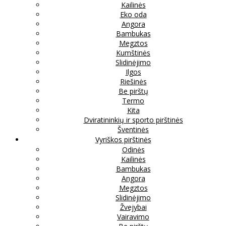
Kailinės
Eko oda
Angora
Bambukas
Megztos
Kumštinės
Slidinėjimo
Ilgos
Riešinės
Be pirštų
Termo
Kita
Dviratininkių ir sporto pirštinės
Šventinės
Vyriškos pirštinės
Odinės
Kailinės
Bambukas
Angora
Megztos
Slidinėjimo
Žvejybai
Vairavimo