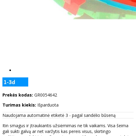
Prekės kodas:
GR0054642
Turimas kiekis:
Išparduota
Naudojama automatinė etiketė 3 - pagal sandėlio būseną
Itin smagus ir įtraukiantis užsiėmimas ne tik vaikams. Visa šeima
gali sukti galvą ar net varžytis kas pereis visus, skirtingo