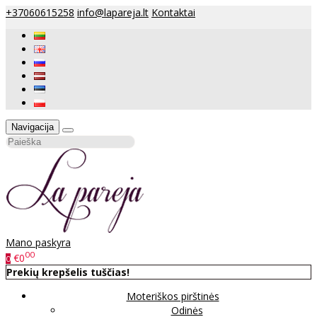
+37060615258
info@lapareja.lt
Kontaktai
Navigacija
Mano paskyra
00
€0
0
Prekių krepšelis tuščias!
Moteriškos pirštinės
Odinės