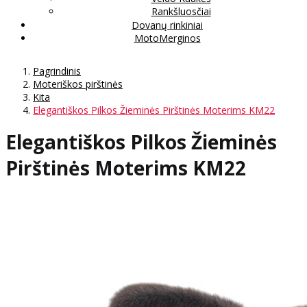
Rankšluosčiai
Dovanų rinkiniai
MotoMerginos
Pagrindinis
Moteriškos pirštinės
Kita
Elegantiškos Pilkos Žieminės Pirštinės Moterims KM22
Elegantiškos Pilkos Žieminės
Pirštinės Moterims KM22