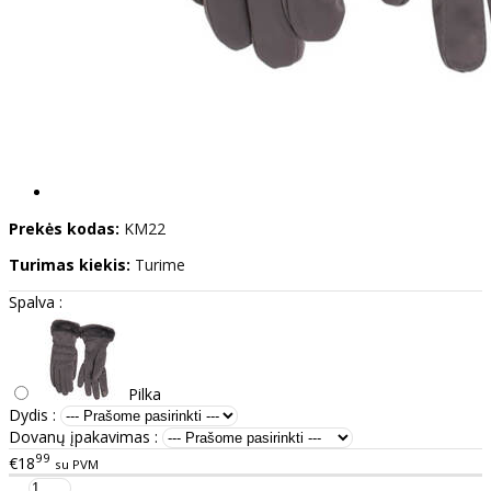
Prekės kodas:
KM22
Turimas kiekis:
Turime
Spalva :
Pilka
Dydis :
Dovanų įpakavimas :
99
€18
su PVM