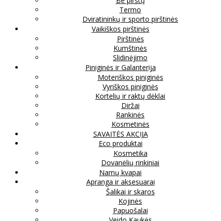
Be pirštų
Termo
Dviratininkų ir sporto pirštinės
Vaikiškos pirštinės
Pirštinės
Kumštinės
Slidinėjimo
Piniginės ir Galanterija
Moteriškos piniginės
Vyriškos piniginės
Kortelių ir raktų dėklai
Diržai
Rankinės
Kosmetinės
SAVAITĖS AKCIJA
Eco produktai
Kosmetika
Dovanėlių rinkiniai
Namų kvapai
Apranga ir aksesuarai
Šalikai ir skaros
Kojinės
Papuošalai
Veido Kaukės