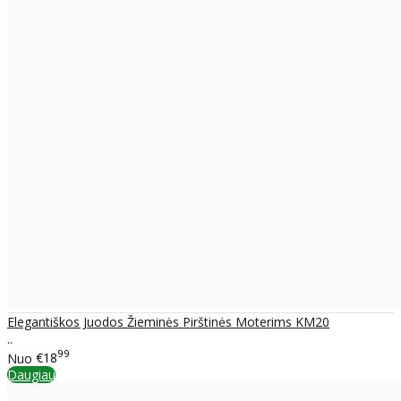
Elegantiškos Juodos Žieminės Pirštinės Moterims KM20
..
99
Nuo
€18
Daugiau