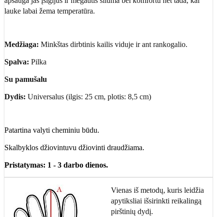
apsauga jas įsigijus ir mėgautis šiluma bei komfortu net tada, kai
lauke labai žema temperatūra.
Medžiaga:
Minkštas dirbtinis kailis viduje ir ant rankogalio.
Spalva:
Pilka
Su pamušalu
Dydis:
Universalus (ilgis: 25 cm, plotis: 8,5 cm)
Patartina valyti cheminiu būdu.
Skalbyklos džiovintuvu džiovinti draudžiama.
Pristatymas: 1 - 3 darbo dienos.
Vienas iš metodų, kuris leidžia
apytiksliai išsirinkti reikalingą
pirštinių dydį.