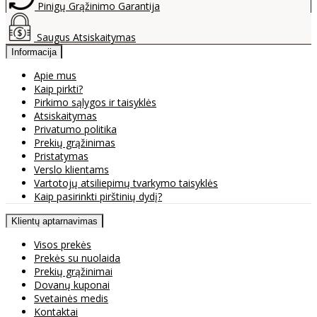
Pinigų Grąžinimo Garantija
Saugus Atsiskaitymas
Informacija
Apie mus
Kaip pirkti?
Pirkimo sąlygos ir taisyklės
Atsiskaitymas
Privatumo politika
Prekių grąžinimas
Pristatymas
Verslo klientams
Vartotojų atsiliepimų tvarkymo taisyklės
Kaip pasirinkti pirštinių dydį?
Klientų aptarnavimas
Visos prekės
Prekės su nuolaida
Prekių grąžinimai
Dovanų kuponai
Svetainės medis
Kontaktai