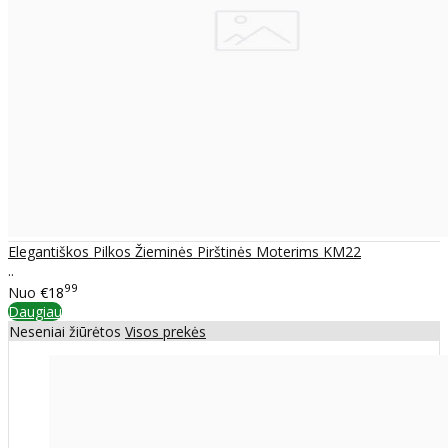
Elegantiškos Pilkos Žieminės Pirštinės Moterims KM22
..
99
Nuo
€18
Daugiau
Neseniai žiūrėtos
Visos prekės