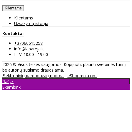
Klientams
Klientams
Užsakymų istorija
Kontaktai
+37060615258
info@lapareja.lt
I - V: 10.00 - 19.00
2026 © Visos teisės saugomos. Kopijuoti, platinti svetainės turinį
be autorių sutikimo draudžiama.
Elektroninių parduotuvių nuoma
-
eShoprent.com
Rašyk
Skambink