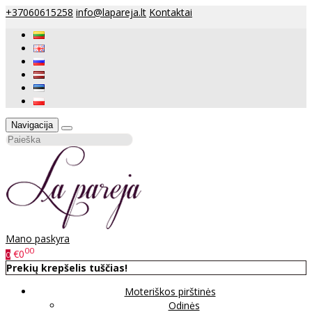
+37060615258
info@lapareja.lt
Kontaktai
Navigacija
Mano paskyra
00
€0
0
Prekių krepšelis tuščias!
Moteriškos pirštinės
Odinės