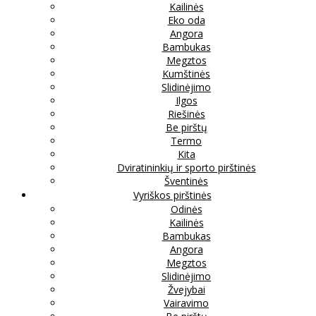
Kailinės
Eko oda
Angora
Bambukas
Megztos
Kumštinės
Slidinėjimo
Ilgos
Riešinės
Be pirštų
Termo
Kita
Dviratininkių ir sporto pirštinės
Šventinės
Vyriškos pirštinės
Odinės
Kailinės
Bambukas
Angora
Megztos
Slidinėjimo
Žvejybai
Vairavimo