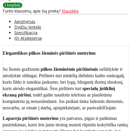
Turite klausimų apie šią prekę?
Klauskite
Aprašymas
Dydžių lentelė
Specifikacija
(0) Atsiliepimai
Elegantiškos pilkos
žieminės pirštinės moterims
Su šiomis gražiomis
pilkos
žieminėmis pirštinėmis
sušildykite ir
atrodykite stilingai. Pirštinės turi minkštą dirbtinio kailio rankogalį,
kuris šildo ir suteikia jaukumo, bei lygų, blizgantį išorinį sluoksnį,
kuris atrodo elegantiškai. Šios pirštinės turi
specialų jutiklinį
ekraną pirštui
, todėl galite naudotis telefonu ar planšetiniu
kompiuteriu jų nenusiimdami. Jos puikiai tinka šaltomis dienomis,
nesvarbu, ar einate į darbą, apsipirkinėjate, ar pasivaikščiojate.
Lapareja pirštinės moterims
yra patvarus, pigus ir patikimas
pasirinkimas, kuris leis jums tiesiog nustoti rūpintis kokybiška rankų