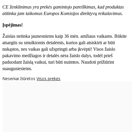
CE ženklinimas yra prekės gamintojo pareiškimas, kad produktas
atitinka jam taikomus Europos Komisijos direktyvų reikalavimus.
Įspėjimas!
Žaislas netinka jaunesniems kaip 36 mėn. amžiaus vaikams. Būkite
atsargūs su smulkiomis detalėmis, kurios gali atsiskirti ar būti
nukąstos, nes vaikas gali užspringti arba įkvėpti! Visos žaislо
pakavimo medžiagos ir detalės nėra žaislo dalys, todėl prieš
paduodant žaislą vaikui, turi būti nuimtos. Naudoti prižiūrint
suaugusiesiems.
Neseniai žiūrėtos
Visos prekės