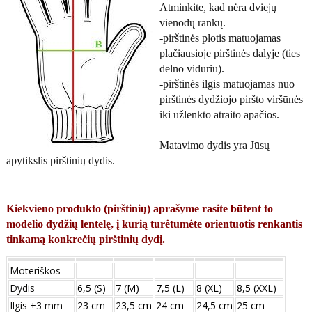
Atminkite, kad nėra dviejų
vienodų rankų.
-pirštinės plotis matuojamas
plačiausioje pirštinės dalyje (ties
delno viduriu).
-pirštinės ilgis matuojamas nuo
pirštinės dydžiojo piršto viršūnės
iki užlenkto atraito apačios.
Matavimo dydis yra Jūsų
apytikslis pirštinių dydis.
Kiekvieno produkto (pirštinių) aprašyme rasite būtent to
modelio dydžių lentelę, į kurią turėtumėte orientuotis renkantis
tinkamą konkrečių pirštinių dydį.
Moteriškos
Dydis
6,5 (S)
7 (M)
7,5 (L)
8 (XL)
8,5 (XXL)
Ilgis ±3 mm
23 cm
23,5 cm
24 cm
24,5 cm
25 cm