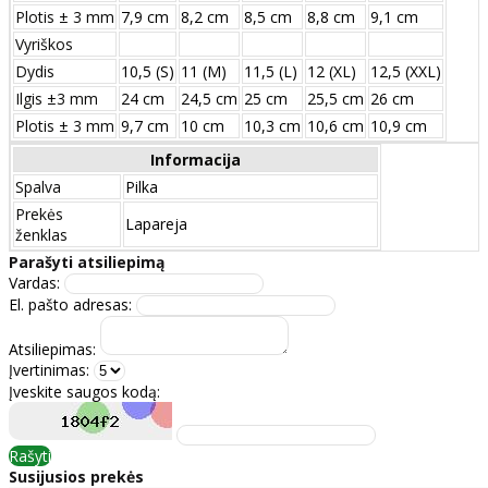
Plotis ± 3 mm
7,9 cm
8,2 cm
8,5 cm
8,8 cm
9,1 cm
Vyriškos
Dydis
10,5 (S)
11 (M)
11,5 (L)
12 (XL)
12,5 (XXL)
Ilgis ±3 mm
24 сm
24,5 сm
25 сm
25,5 сm
26 сm
Plotis ± 3 mm
9,7 сm
10 сm
10,3 сm
10,6 сm
10,9 сm
Informacija
Spalva
Pilka
Prekės
Lapareja
ženklas
Parašyti atsiliepimą
Vardas:
El. pašto adresas:
Atsiliepimas:
Įvertinimas:
Įveskite saugos kodą:
Rašyti
Susijusios prekės