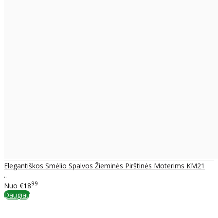
Elegantiškos Smėlio Spalvos Žieminės Pirštinės Moterims KM21
..
99
Nuo
€18
Daugiau