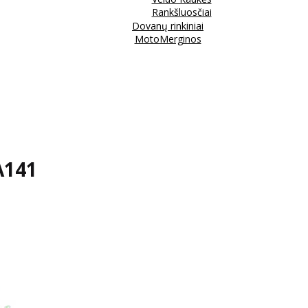
Rankšluosčiai
Dovanų rinkiniai
MotoMerginos
A141