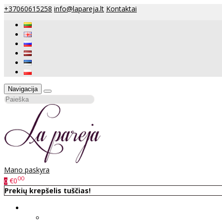
+37060615258
info@lapareja.lt
Kontaktai
Navigacija
Mano paskyra
00
€0
0
Prekių krepšelis tuščias!