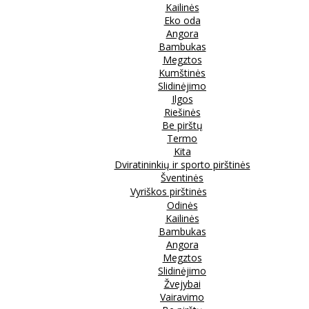
Kailinės
Eko oda
Angora
Bambukas
Megztos
Kumštinės
Slidinėjimo
Ilgos
Riešinės
Be pirštų
Termo
Kita
Dviratininkių ir sporto pirštinės
Šventinės
Vyriškos pirštinės
Odinės
Kailinės
Bambukas
Angora
Megztos
Slidinėjimo
Žvejybai
Vairavimo