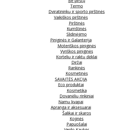
Be pirštų
Termo
Dviratininkų ir sporto pirštinės
Vaikiškos pirštinės
Pirštinės
Kumštinės
Slidinėjimo
Piniginės ir Galanterija
Moteriškos piniginės
Vyriškos piniginės
Kortelių ir raktų dėklai
Diržai
Rankinės
Kosmetinės
SAVAITĖS AKCIJA
Eco produktai
Kosmetika
Dovanėlių rinkiniai
Namų kvapai
Apranga ir aksesuarai
Šalikai ir skaros
Kojinės
Papuošalai
Veido Kaukės