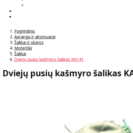
Pagrindinis
Apranga ir aksesuarai
Šalikai ir skaros
Moteriški
Šalikai
Dviejų pusių kašmyro šalikas KA141
Dviejų pusių kašmyro šalikas K