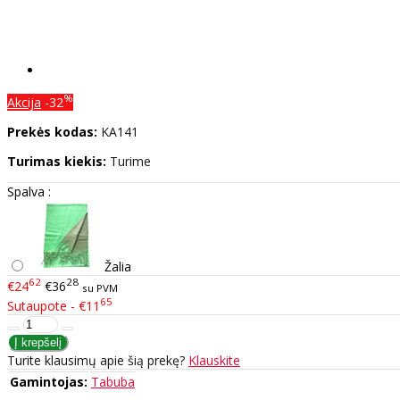
%
Akcija
-32
Prekės kodas:
KA141
Turimas kiekis:
Turime
Spalva :
Žalia
62
28
€24
€36
su PVM
65
Sutaupote - €11
Turite klausimų apie šią prekę?
Klauskite
Gamintojas:
Tabuba