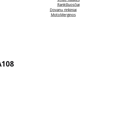
Rankšluosčiai
Dovanų rinkiniai
MotoMerginos
A108