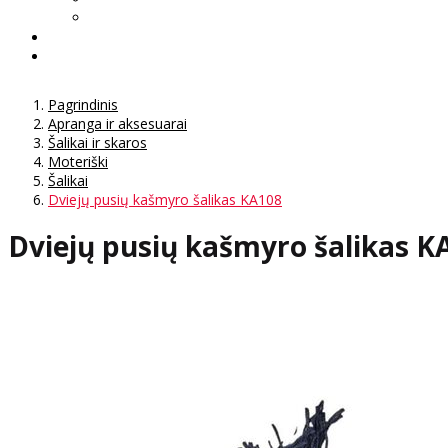
Pagrindinis
Apranga ir aksesuarai
Šalikai ir skaros
Moteriški
Šalikai
Dviejų pusių kašmyro šalikas KA108
Dviejų pusių kašmyro šalikas K