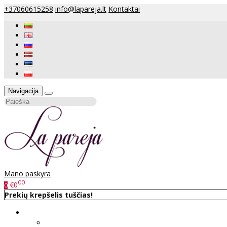
+37060615258
info@lapareja.lt
Kontaktai
Navigacija
Mano paskyra
00
€0
0
Prekių krepšelis tuščias!