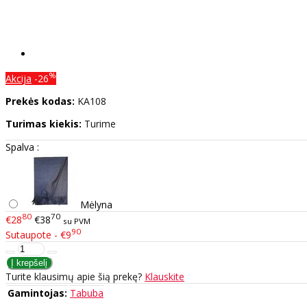
%
Akcija
-26
Prekės kodas:
KA108
Turimas kiekis:
Turime
Spalva :
Mėlyna
80
70
€28
€38
su PVM
90
Sutaupote - €9
Turite klausimų apie šią prekę?
Klauskite
Gamintojas:
Tabuba