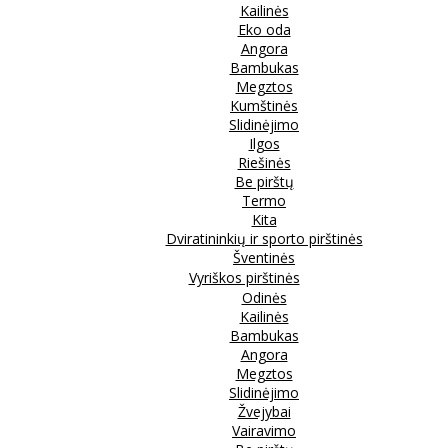
Kailinės
Eko oda
Angora
Bambukas
Megztos
Kumštinės
Slidinėjimo
Ilgos
Riešinės
Be pirštų
Termo
Kita
Dviratininkių ir sporto pirštinės
Šventinės
Vyriškos pirštinės
Odinės
Kailinės
Bambukas
Angora
Megztos
Slidinėjimo
Žvejybai
Vairavimo