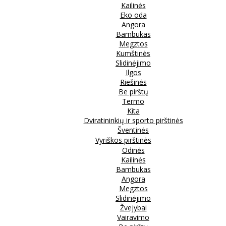
Kailinės
Eko oda
Angora
Bambukas
Megztos
Kumštinės
Slidinėjimo
Ilgos
Riešinės
Be pirštų
Termo
Kita
Dviratininkių ir sporto pirštinės
Šventinės
Vyriškos pirštinės
Odinės
Kailinės
Bambukas
Angora
Megztos
Slidinėjimo
Žvejybai
Vairavimo