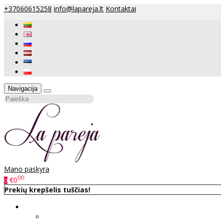
+37060615258
info@lapareja.lt
Kontaktai
Navigacija
Mano paskyra
00
€0
0
Prekių krepšelis tuščias!