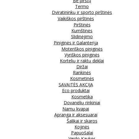
Be pirštų
Termo
Dviratininkų ir sporto pirštinės
Vaikiškos pirštinės
Pirštinės
Kumštinės
Slidinėjimo
Piniginės ir Galanterija
Moteriškos piniginės
Vyriškos piniginės
Kortelių ir raktų dėklai
Diržai
Rankinės
Kosmetinės
SAVAITĖS AKCIJA
Eco produktai
Kosmetika
Dovanėlių rinkiniai
Namų kvapai
Apranga ir aksesuarai
Šalikai ir skaros
Kojinės
Papuošalai
Veido Kaukės