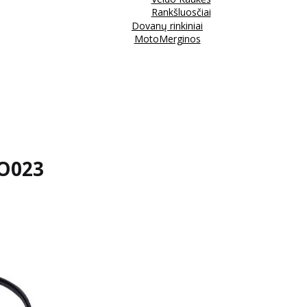
Rankšluosčiai
Dovanų rinkiniai
MotoMerginos
KO023