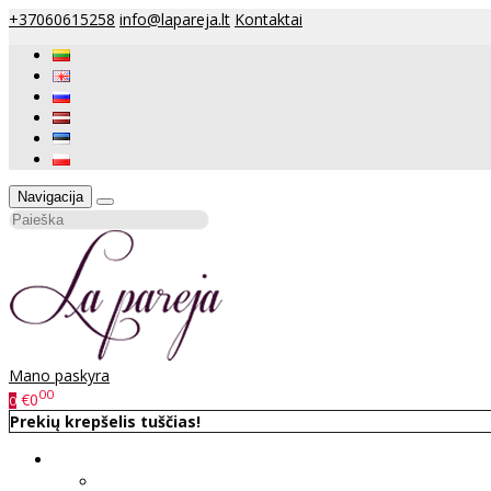
+37060615258
info@lapareja.lt
Kontaktai
Navigacija
Mano paskyra
00
€0
0
Prekių krepšelis tuščias!