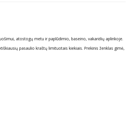
puošimui, atostogų metu ir paplūdimio, baseino, vakarėlių aplinkoje.
iškiausių pasaulio kraštų limituotais kiekiais. Prekinis ženklas gimė,