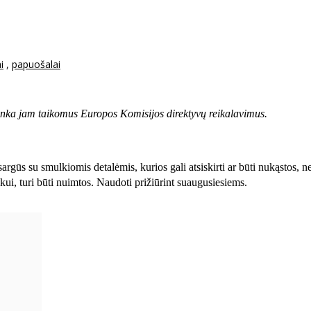
i
,
papuošalai
inka jam taikomus Europos Komisijos direktyvų reikalavimus.
gūs su smulkiomis detalėmis, kurios gali atsiskirti ar būti nukąstos, ne
ikui, turi būti nuimtos. Naudoti prižiūrint suaugusiesiems.