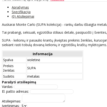
Aprašymas
Specifikacija
(0) Atsiliepimai
Auskarai Monte Carlo (SUPA kolekcija) - rankų darbu išbaigta metalų l
Tai prabangi, seksuali, egzotiška stiliaus detalė, pasipuošti į švent
SUPA - kelionių ir pasaulio krantų įkvėptas prekinis ženklas, kuruojan
siekiant rasti tobulą dovaną kelionių ir egzotiškų kraštų mylėtojams.
Informacija
Spalva
violetinė
Prekės
SUPA
ženklas
Sudėtis
metalas
Parašyti atsiliepimą
Vardas:
El. pašto adresas:
Atsiliepimas:
Įvertinimas: