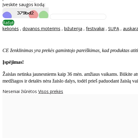
Įveskite saugos kodą:
Rašyti
kelionės
,
dovanos moterims
,
bižuterija
,
festivaliai
,
SUPA
,
auskara
CE ženklinimas yra prekės gamintojo pareiškimas, kad produktas atit
Įspėjimas!
Žaislas netinka jaunesniems kaip 36 mėn. amžiaus vaikams. Būkite atsar
medžiagos ir detalės nėra žaislo dalys, todėl prieš paduodant žaislą va
Neseniai žiūrėtos
Visos prekės