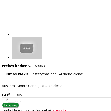
Prekės kodas:
SUPA9063
Turimas kiekis:
Pristatymas per 3-4 darbo dienas
Auskarai Monte Carlo (SUPA kolekcija)
00
€43
su PVM
Turite klausimų apie šią prekę?
Klauskite