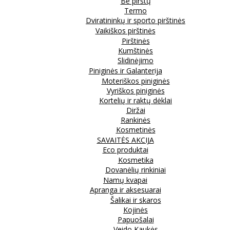
Be pirštų
Termo
Dviratininkų ir sporto pirštinės
Vaikiškos pirštinės
Pirštinės
Kumštinės
Slidinėjimo
Piniginės ir Galanterija
Moteriškos piniginės
Vyriškos piniginės
Kortelių ir raktų dėklai
Diržai
Rankinės
Kosmetinės
SAVAITĖS AKCIJA
Eco produktai
Kosmetika
Dovanėlių rinkiniai
Namų kvapai
Apranga ir aksesuarai
Šalikai ir skaros
Kojinės
Papuošalai
Veido Kaukės