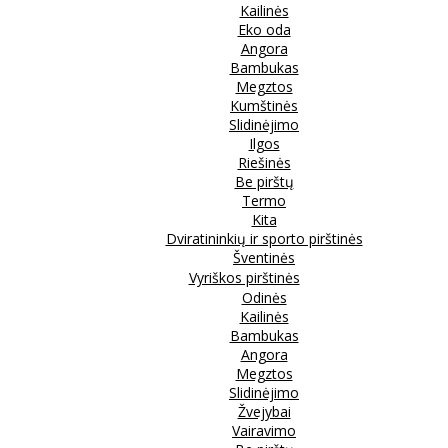
Kailinės
Eko oda
Angora
Bambukas
Megztos
Kumštinės
Slidinėjimo
Ilgos
Riešinės
Be pirštų
Termo
Kita
Dviratininkių ir sporto pirštinės
Šventinės
Vyriškos pirštinės
Odinės
Kailinės
Bambukas
Angora
Megztos
Slidinėjimo
Žvejybai
Vairavimo