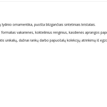
ydinio ornamentika, puošta blizgančiais sintetiniais kristalais.
es, formalias vakarienes, kokteilinius renginius, kasdienės aprangos pa
tis unikalių, dažnai rankų darbo papuošalų kolekcijų atrinkimą iš egzot