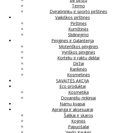
Be pirštų
Termo
Dviratininkų ir sporto pirštinės
Vaikiškos pirštinės
Pirštinės
Kumštinės
Slidinėjimo
Piniginės ir Galanterija
Moteriškos piniginės
Vyriškos piniginės
Kortelių ir raktų dėklai
Diržai
Rankinės
Kosmetinės
SAVAITĖS AKCIJA
Eco produktai
Kosmetika
Dovanėlių rinkiniai
Namų kvapai
Apranga ir aksesuarai
Šalikai ir skaros
Kojinės
Papuošalai
Veido Kaukės