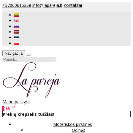
+37060615258
info@lapareja.lt
Kontaktai
Navigacija
Mano paskyra
00
€0
0
Prekių krepšelis tuščias!
Moteriškos pirštinės
Odinės