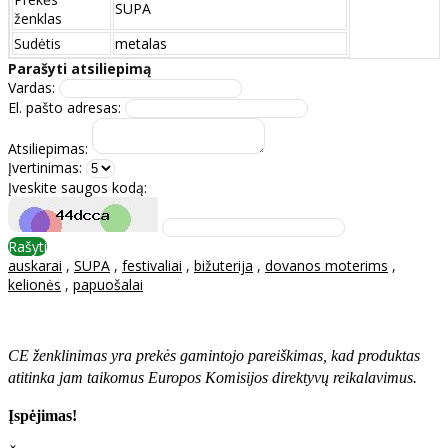
SUPA
ženklas
Sudėtis
metalas
Parašyti atsiliepimą
Vardas:
El. pašto adresas:
Atsiliepimas:
Įvertinimas:
Įveskite saugos kodą:
Rašyti
auskarai
,
SUPA
,
festivaliai
,
bižuterija
,
dovanos moterims
,
kelionės
,
papuošalai
CE ženklinimas yra prekės gamintojo pareiškimas, kad produktas
atitinka jam taikomus Europos Komisijos direktyvų reikalavimus.
Įspėjimas!