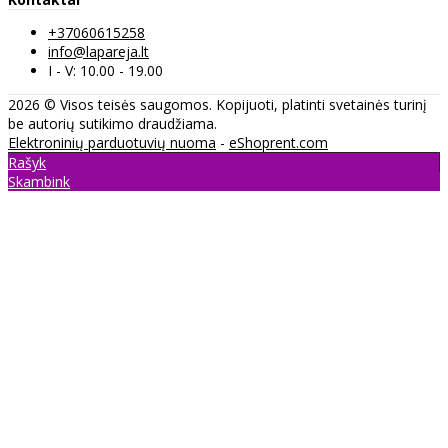
+37060615258
info@lapareja.lt
I - V: 10.00 - 19.00
2026 © Visos teisės saugomos. Kopijuoti, platinti svetainės turinį
be autorių sutikimo draudžiama.
Elektroninių parduotuvių nuoma
-
eShoprent.com
Rašyk
Skambink