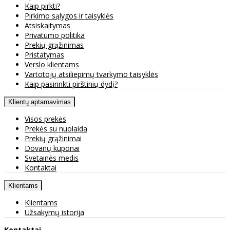
Kaip pirkti?
Pirkimo sąlygos ir taisyklės
Atsiskaitymas
Privatumo politika
Prekių grąžinimas
Pristatymas
Verslo klientams
Vartotojų atsiliepimų tvarkymo taisyklės
Kaip pasirinkti pirštinių dydį?
Klientų aptarnavimas
Visos prekės
Prekės su nuolaida
Prekių grąžinimai
Dovanų kuponai
Svetainės medis
Kontaktai
Klientams
Klientams
Užsakymų istorija
Kontaktai