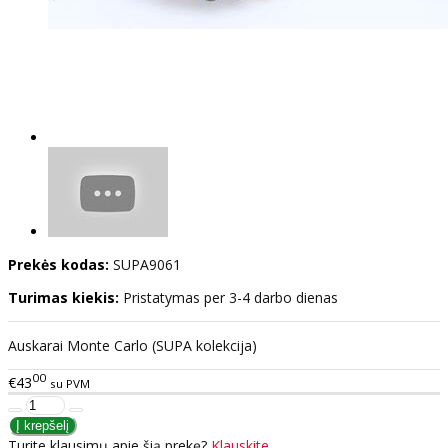
Prekės kodas:
SUPA9061
Turimas kiekis:
Pristatymas per 3-4 darbo dienas
Auskarai Monte Carlo (SUPA kolekcija)
00
€43
su PVM
Turite klausimų apie šią prekę?
Klauskite