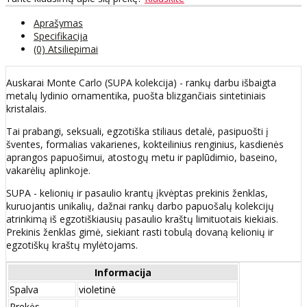
Aprašymas
Specifikacija
(0) Atsiliepimai
Auskarai Monte Carlo (SUPA kolekcija) - rankų darbu išbaigta
metalų lydinio ornamentika, puošta blizgančiais sintetiniais
kristalais.
Tai prabangi, seksuali, egzotiška stiliaus detalė, pasipuošti į
šventes, formalias vakarienes, kokteilinius renginius, kasdienės
aprangos papuošimui, atostogų metu ir paplūdimio, baseino,
vakarėlių aplinkoje.
SUPA - kelionių ir pasaulio krantų įkvėptas prekinis ženklas,
kuruojantis unikalių, dažnai rankų darbo papuošalų kolekcijų
atrinkimą iš egzotiškiausių pasaulio kraštų limituotais kiekiais.
Prekinis ženklas gimė, siekiant rasti tobulą dovaną kelionių ir
egzotiškų kraštų mylėtojams.
Informacija
Spalva
violetinė
Prekės