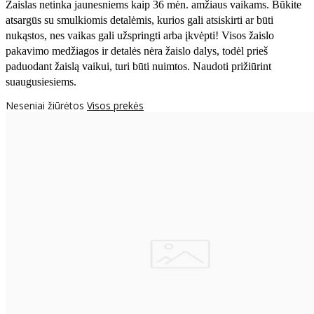
Žaislas netinka jaunesniems kaip 36 mėn. amžiaus vaikams. Būkite
atsargūs su smulkiomis detalėmis, kurios gali atsiskirti ar būti
nukąstos, nes vaikas gali užspringti arba įkvėpti! Visos žaislо
pakavimo medžiagos ir detalės nėra žaislo dalys, todėl prieš
paduodant žaislą vaikui, turi būti nuimtos. Naudoti prižiūrint
suaugusiesiems.
Neseniai žiūrėtos
Visos prekės