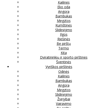
Kailinės
Eko oda
Angora
Bambukas
Megztos
Kumštinės
Slidinėjimo
Ilgos
Riešinės
Be pirštų
Termo
Kita
Dviratininkių ir sporto pirštinės
Šventinės
Vyriškos pirštinės
Odinės
Kailinės
Bambukas
Angora
Megztos
Slidinėjimo
Žvejybai
Vairavimo