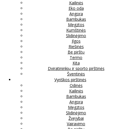
Kailinės
Eko oda
Angora
Bambukas
Megztos
Kumštinės
Slidinėjimo
Ilgos
Riešinės
Be pirštų
Termo
Kita
Dviratininkių ir sporto pirštinės
Šventinės
Vyriškos pirštinės
Odinės
Kailinės
Bambukas
Angora
Megztos
Slidinėjimo
Žvejybai
Vairavimo