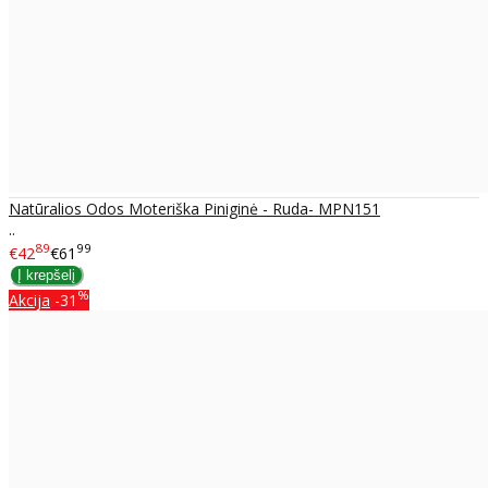
Natūralios Odos Moteriška Piniginė - Ruda- MPN151
..
89
99
€42
€61
%
Akcija
-31