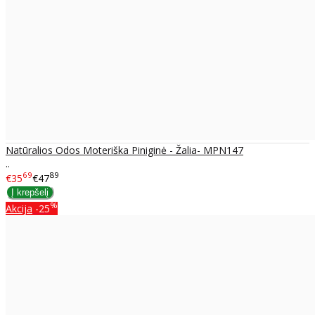
Natūralios Odos Moteriška Piniginė - Žalia- MPN147
..
69
89
€35
€47
%
Akcija
-25