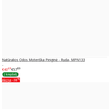
Natūralios Odos Moteriška Piniginė - Ruda- MPN133
..
69
89
€40
€57
%
Akcija
-38