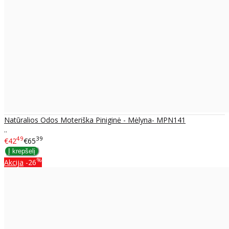
Natūralios Odos Moteriška Piniginė - Mėlyna- MPN141
..
49
39
€42
€65
%
Akcija
-26