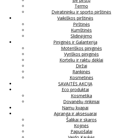
Be pirštų
Termo
Dviratininkų ir sporto pirštinės
Vaikiškos pirštinės
Pirštinės
Kumštinės
Slidinėjimo
Piniginės ir Galanterija
Moteriškos piniginės
Vyriškos piniginės
Kortelių ir raktų dėklai
Diržai
Rankinės
Kosmetinės
SAVAITĖS AKCIJA
Eco produktai
Kosmetika
Dovanėlių rinkiniai
Namų kvapai
Apranga ir aksesuarai
Šalikai ir skaros
Kojinės
Papuošalai
Veido Kaukės