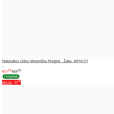
Natūralios Odos Moteriška Piniginė - Žalia- MPN137
..
89
99
€51
€69
%
Akcija
-30