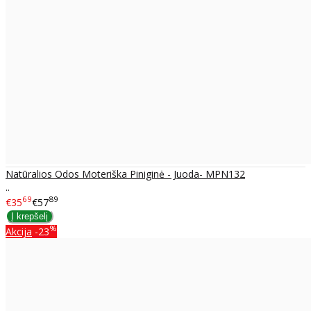
Natūralios Odos Moteriška Piniginė - Juoda- MPN132
..
69
89
€35
€57
%
Akcija
-23