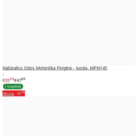
Natūralios Odos Moteriška Piniginė - Juoda- MPN145
..
69
89
€35
€47
%
Akcija
-35