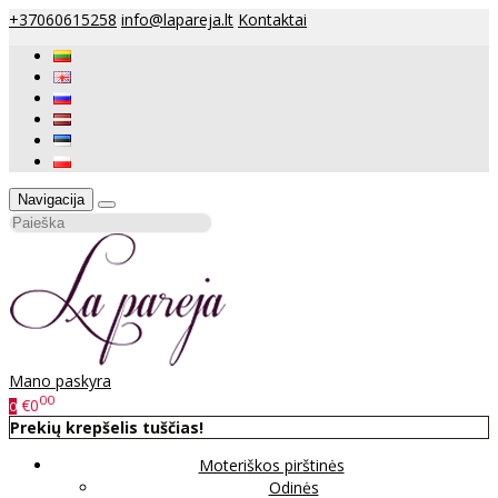
+37060615258
info@lapareja.lt
Kontaktai
Navigacija
Mano paskyra
00
€0
0
Prekių krepšelis tuščias!
Moteriškos pirštinės
Odinės