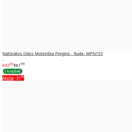
Natūralios Odos Moteriška Piniginė - Ruda- MPN153
..
89
99
€42
€61
%
Akcija
-31