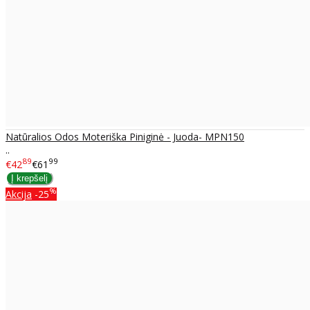
Natūralios Odos Moteriška Piniginė - Juoda- MPN150
..
89
99
€42
€61
%
Akcija
-25