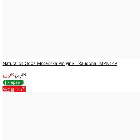
Natūralios Odos Moteriška Piniginė - Raudona- MPN149
..
69
89
€35
€47
%
Akcija
-25