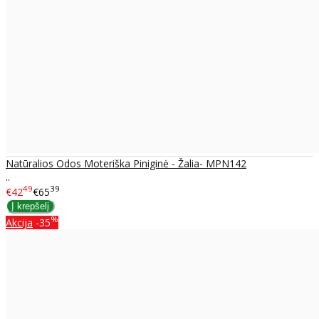
Natūralios Odos Moteriška Piniginė - Žalia- MPN142
..
49
39
€42
€65
%
Akcija
-35