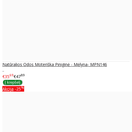
Natūralios Odos Moteriška Piniginė - Mėlyna- MPN146
..
69
89
€35
€47
%
Akcija
-25