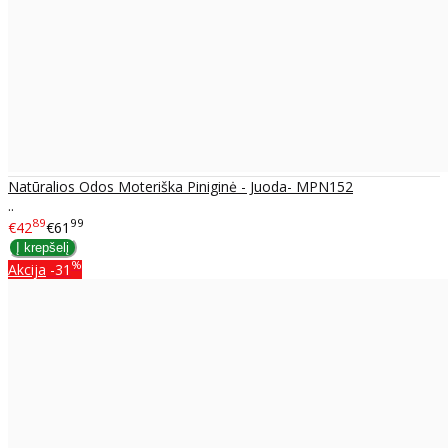
Natūralios Odos Moteriška Piniginė - Juoda- MPN152
..
89
99
€42
€61
%
Akcija
-31