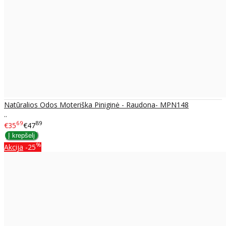
Natūralios Odos Moteriška Piniginė - Raudona- MPN148
..
69
89
€35
€47
%
Akcija
-25