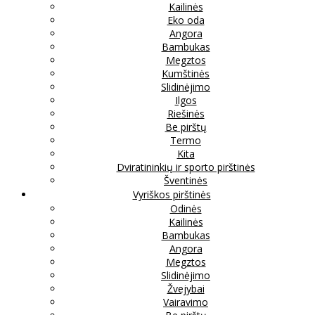
Kailinės
Eko oda
Angora
Bambukas
Megztos
Kumštinės
Slidinėjimo
Ilgos
Riešinės
Be pirštų
Termo
Kita
Dviratininkių ir sporto pirštinės
Šventinės
Vyriškos pirštinės
Odinės
Kailinės
Bambukas
Angora
Megztos
Slidinėjimo
Žvejybai
Vairavimo