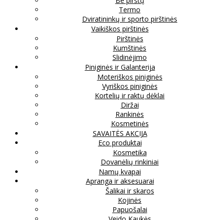
Be pirštų
Termo
Dviratininkų ir sporto pirštinės
Vaikiškos pirštinės
Pirštinės
Kumštinės
Slidinėjimo
Piniginės ir Galanterija
Moteriškos piniginės
Vyriškos piniginės
Kortelių ir raktų dėklai
Diržai
Rankinės
Kosmetinės
SAVAITĖS AKCIJA
Eco produktai
Kosmetika
Dovanėlių rinkiniai
Namų kvapai
Apranga ir aksesuarai
Šalikai ir skaros
Kojinės
Papuošalai
Veido Kaukės