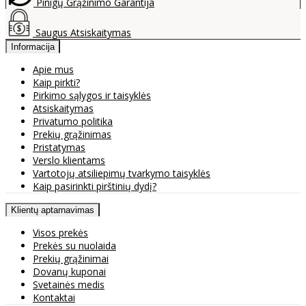
Pinigų Grąžinimo Garantija
Saugus Atsiskaitymas
Informacija
Apie mus
Kaip pirkti?
Pirkimo sąlygos ir taisyklės
Atsiskaitymas
Privatumo politika
Prekių grąžinimas
Pristatymas
Verslo klientams
Vartotojų atsiliepimų tvarkymo taisyklės
Kaip pasirinkti pirštinių dydį?
Klientų aptarnavimas
Visos prekės
Prekės su nuolaida
Prekių grąžinimai
Dovanų kuponai
Svetainės medis
Kontaktai