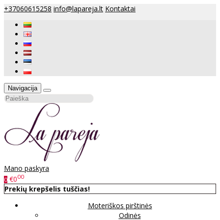
+37060615258
info@lapareja.lt
Kontaktai
Navigacija
Mano paskyra
00
€0
0
Prekių krepšelis tuščias!
Moteriškos pirštinės
Odinės